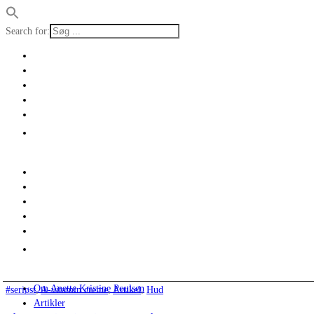
Search for:
Om Anette Kristine Poulsen
#seriøst
,
A-vitamin creme
,
Artikel
,
Hud
Artikler