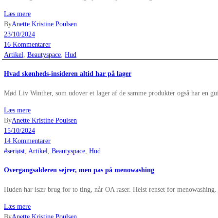
Læs mere
By
Anette Kristine Poulsen
23/10/2024
16 Kommentarer
Artikel
,
Beautyspace
,
Hud
Hvad skønheds-insideren altid har på lager
Mød Liv Winther, som udover et lager af de samme produkter også har en gui
Læs mere
By
Anette Kristine Poulsen
15/10/2024
14 Kommentarer
#seriøst
,
Artikel
,
Beautyspace
,
Hud
Overgangsalderen sejrer, men pas på menowashing
Huden har især brug for to ting, når OA raser. Helst renset for menowashing.
Læs mere
By
Anette Kristine Poulsen