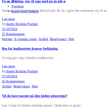
Få en af 3 ting, jeg vil tage med på en øde ø
Shop
Foredrag
Sammen med Seriøst bedre hud på tube får du i gave den nemmeste vej til m
Beautyspace Boksen
Læs mere
By
Anette Kristine Poulsen
31/10/2024
25 Kommentarer
#seriøst
,
A-vitamin creme
,
Artikel
,
Beautyspace
,
Hud
Ros for hudbarriere kræver forklaring
To ting gav mig forbedret hudbarriere
Læs mere
By
Anette Kristine Poulsen
25/10/2024
45 Kommentarer
Artikel
,
Beautyspace
,
Hud
Vil du have navnet på den bedste øjencreme?
Gør 3 ting for huden omkring øjnene. Opskriften er gratis.