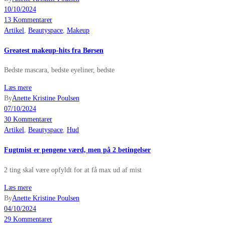
10/10/2024
13 Kommentarer
Artikel
,
Beautyspace
,
Makeup
Greatest makeup-hits fra Børsen
Bedste mascara, bedste eyeliner, bedste
Læs mere
By
Anette Kristine Poulsen
07/10/2024
30 Kommentarer
Artikel
,
Beautyspace
,
Hud
Fugtmist er pengene værd, men på 2 betingelser
2 ting skal være opfyldt for at få max ud af mist
Læs mere
By
Anette Kristine Poulsen
04/10/2024
29 Kommentarer