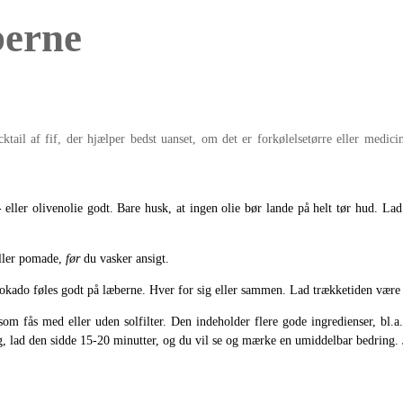
berne
ktail af fif, der hjælper bedst uanset, om det er forkølelsetørre eller medici
- eller olivenolie godt. Bare husk, at ingen olie bør lande på helt tør hud. La
eller pomade,
før
du vasker ansigt.
vokado føles godt på læberne. Hver for sig eller sammen. Lad trækketiden være
 som fås med eller uden solfilter. Den indeholder flere gode ingredienser, bl.
ag, lad den sidde 15-20 minutter, og du vil se og mærke en umiddelbar bedring. 