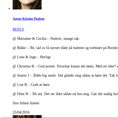
Anette Kristine Poulsen
REPLY
@ Marianne & Cecilia – Noteret, mange tak.
@ Rikke – Åh, lad os få navnet både på balmen og websitet på Bornho
@ Lene & Inge – Herligt.
@ Christina K – God pointe. Hvordan kunne det løses. Med en tube? v
@ Anette J – Åhhh big smile. Det glæder mig sådan at høre det. Tak fo
@ Lise B – Godt at høre.
@ Ditte H – Åh nej. Det ser ikke sådan ud hos mig. Gør det stadig ho
Stor hilsen Anette
25/04/2016