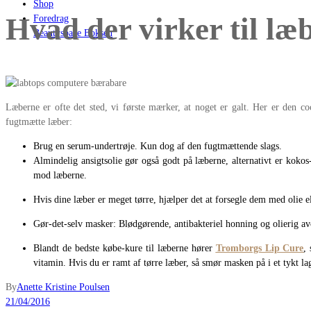
Shop
Hvad der virker til læ
Foredrag
Beautyspace Boksen
Læberne er ofte det sted, vi første mærker, at noget er galt. Her er den coc
fugtmætte læber:
Brug en serum-undertrøje. Kun dog af den fugtmættende slags.
Almindelig ansigtsolie gør også godt på læberne, alternativt er kokos
mod læberne.
Hvis dine læber er meget tørre, hjælper det at forsegle dem med olie 
Gør-det-selv masker: Blødgørende, antibakteriel honning og olierig a
Blandt de bedste købe-kure til læberne hører
Tromborgs Lip Cure
,
vitamin.
Hvis du er ramt af tørre læber, så smør masken på i et tykt l
By
Anette Kristine Poulsen
21/04/2016