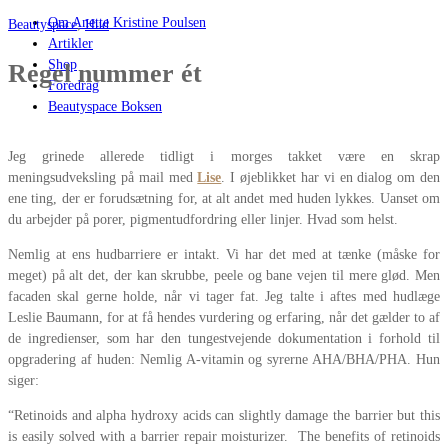
Om Anette Kristine Poulsen
Beautyspace
,
Hud
Artikler
Shop
Regel nummer ét
Foredrag
Beautyspace Boksen
Jeg grinede allerede tidligt i morges takket være en skrap
meningsudveksling på mail med
Lise
. I øjeblikket har vi en dialog om den
ene ting, der er forudsætning for, at alt andet med huden lykkes. Uanset om
du arbejder på porer, pigmentudfordring eller linjer. Hvad som helst.
Nemlig at ens hudbarriere er intakt. Vi har det med at tænke (måske for
meget) på alt det, der kan skrubbe, peele og bane vejen til mere glød. Men
facaden skal gerne holde, når vi tager fat. Jeg talte i aftes med hudlæge
Leslie Baumann, for at få hendes vurdering og erfaring, når det gælder to af
de ingredienser, som har den tungestvejende dokumentation i forhold til
opgradering af huden: Nemlig A-vitamin og syrerne AHA/BHA/PHA. Hun
siger:
“Retinoids and alpha hydroxy acids can slightly damage the barrier but this
is easily solved with a barrier repair moisturizer. The benefits of retinoids