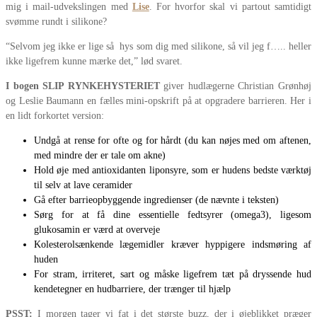
mig i mail-udvekslingen med
Lise
. For hvorfor skal vi partout samtidigt
svømme rundt i silikone?
“Selvom jeg ikke er lige så hys som dig med silikone, så vil jeg f….. heller
ikke ligefrem kunne mærke det,” lød svaret.
I bogen SLIP RYNKEHYSTERIET
giver hudlægerne Christian Grønhøj
og Leslie Baumann en fælles mini-opskrift på at opgradere barrieren. Her i
en lidt forkortet version:
Undgå at rense for ofte og for hårdt (du kan nøjes med om aftenen,
med mindre der er tale om akne)
Hold øje med antioxidanten liponsyre, som er hudens bedste værktøj
til selv at lave ceramider
Gå efter barrieopbyggende ingredienser (de nævnte i teksten)
Sørg for at få dine essentielle fedtsyrer (omega3), ligesom
glukosamin er værd at overveje
Kolesterolsænkende lægemidler kræver hyppigere indsmøring af
huden
For stram, irriteret, sart og måske ligefrem tæt på dryssende hud
kendetegner en hudbarriere, der trænger til hjælp
PSST:
I morgen tager vi fat i det største buzz, der i øjeblikket præger