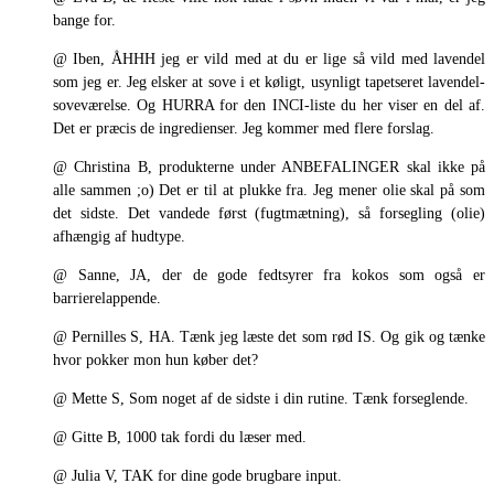
bange for.
@ Iben, ÅHHH jeg er vild med at du er lige så vild med lavendel
som jeg er. Jeg elsker at sove i et køligt, usynligt tapetseret lavendel-
soveværelse. Og HURRA for den INCI-liste du her viser en del af.
Det er præcis de ingredienser. Jeg kommer med flere forslag.
@ Christina B, produkterne under ANBEFALINGER skal ikke på
alle sammen ;o) Det er til at plukke fra. Jeg mener olie skal på som
det sidste. Det vandede først (fugtmætning), så forsegling (olie)
afhængig af hudtype.
@ Sanne, JA, der de gode fedtsyrer fra kokos som også er
barrierelappende.
@ Pernilles S, HA. Tænk jeg læste det som rød IS. Og gik og tænke
hvor pokker mon hun køber det?
@ Mette S, Som noget af de sidste i din rutine. Tænk forseglende.
@ Gitte B, 1000 tak fordi du læser med.
@ Julia V, TAK for dine gode brugbare input.