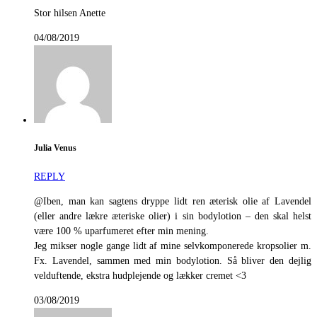
Stor hilsen Anette
04/08/2019
Julia Venus
REPLY
@Iben, man kan sagtens dryppe lidt ren æterisk olie af Lavendel
(eller andre lækre æteriske olier) i sin bodylotion – den skal helst
være 100 % uparfumeret efter min mening.
Jeg mikser nogle gange lidt af mine selvkomponerede kropsolier m.
Fx. Lavendel, sammen med min bodylotion. Så bliver den dejlig
velduftende, ekstra hudplejende og lækker cremet <3
03/08/2019