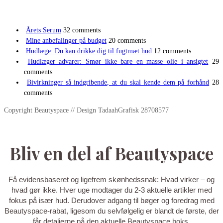
Årets Serum
32 comments
Mine anbefalinger på budget
20 comments
Hudlæge: Du kan drikke dig til fugtmæt hud
12 comments
Hudlæger advarer: Smør ikke bare en masse olie i ansigtet
29
comments
Bivirkninger så indgribende, at du skal kende dem på forhånd
28
comments
Copyright Beautyspace // Design TadaahGrafisk 28708577
Bliv en del af Beautyspace
Få evidensbaseret og ligefrem skønhedssnak: Hvad virker – og
hvad gør ikke. Hver uge modtager du 2-3 aktuelle artikler med
fokus på især hud. Derudover adgang til bøger og foredrag med
Beautyspace-rabat, ligesom du selvfølgelig er blandt de første, der
får detaljerne på den aktuelle Beautyspace boks.