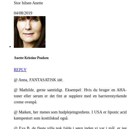
Stor hilsen Anette
04/08/2019
Anette Kristine Poulsen
REPLY
@ Anna, FANTASATISK idé.
@ Mathilde, gerne samtidigt. Eksempel: Hvis du bruger en AHA-
toner eller serum er det fint at supplere med en barrierestyrkende
creme ovenpå.
@ Maiken, her menes som hudplejeingrediens. I USA er liponic acid
kæmpestort som kosttilskud også.
@ Eva B, de fleste ville nok falde i søvn inden vi var i mål, er jeg