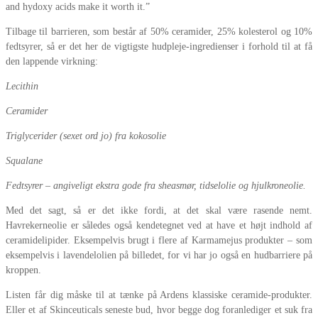
and hydoxy acids make it worth it.”
Tilbage til barrieren, som består af 50% ceramider, 25% kolesterol og 10%
fedtsyrer, så er det her de vigtigste hudpleje-ingredienser i forhold til at få
den lappende virkning:
Lecithin
Ceramider
Triglycerider (sexet ord jo) fra kokosolie
Squalane
Fedtsyrer – angiveligt ekstra gode fra sheasmør, tidselolie og hjulkroneolie.
Med det sagt, så er det ikke fordi, at det skal være rasende nemt.
Havrekerneolie er således også kendetegnet ved at have et højt indhold af
ceramidelipider. Eksempelvis brugt i flere af Karmamejus produkter – som
eksempelvis i lavendelolien på billedet, for vi har jo også en hudbarriere på
kroppen.
Listen får dig måske til at tænke på Ardens klassiske ceramide-produkter.
Eller et af Skinceuticals seneste bud, hvor begge dog foranlediger et suk fra