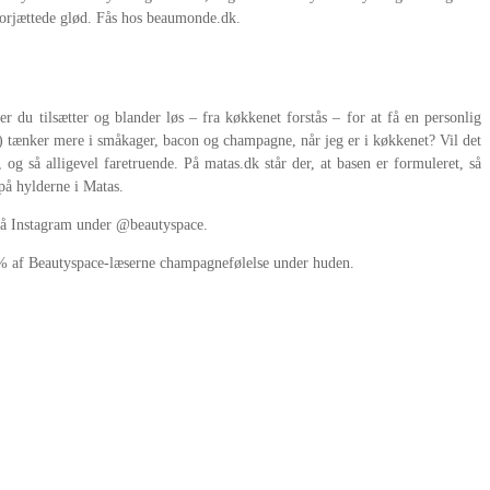
forjættede glød. Fås hos beaumonde.dk.
 du tilsætter og blander løs – fra køkkenet forstås – for at få en personlig
g) tænker mere i småkager, bacon og champagne, når jeg er i køkkenet? Vil det
g så alligevel faretruende. På matas.dk står der, at basen er formuleret, så
på hylderne i Matas.
 på Instagram under @beautyspace.
25% af Beautyspace-læserne champagnefølelse under huden.