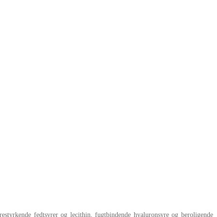
estyrkende fedtsyrer og lecithin, fugtbindende hyaluronsyre og beroligende