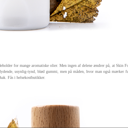
indeholder for mange aromatiske olier. Men ingen af delene ændrer på, at Skin F
flydende, usynlig-tynd, blød gummi, men på måden, hvor man også mærker fugt
i hak. Fås i helsekostbutikker.