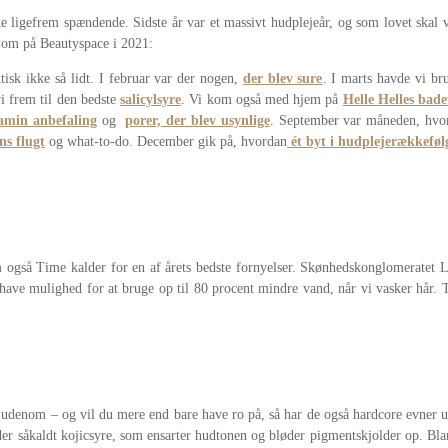
e ligefrem spændende. Sidste år var et massivt hudplejeår, og som lovet skal vi
e om på Beautyspace i 2021:
ktisk ikke så lidt. I februar var der nogen,
der blev sure
. I marts havde vi br
vi frem til den bedste
salicylsyre
. Vi kom også med hjem på
Helle Helles bade
amin anbefaling
og
porer, der blev usynlige
. September var måneden, hv
ns flugt
og what-to-do. December gik på, hvordan
ét byt i hudplejerækkeføl
m også Time kalder for en af årets bedste fornyelser. Skønhedskonglomeratet L’
al have mulighed for at bruge op til 80 procent mindre vand, når vi vasker hår
udenom – og vil du mere end bare have ro på, så har de også hardcore evner udi
er såkaldt kojicsyre, som ensarter hudtonen og bløder pigmentskjolder op. Blan