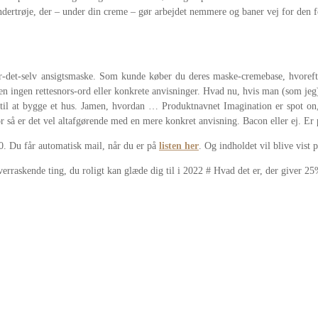
ndertrøje, der – under din creme – gør arbejdet nemmere og baner vej for den 
gør-det-selv ansigtsmaske. Som kunde køber du deres maske-cremebase, hvorefter
Men ingen rettesnors-ord eller konkrete anvisninger. Hvad nu, hvis man (som je
til at bygge et hus. Jamen, hvordan … Produktnavnet Imagination er spot on, o
r så er det vel altafgørende med en mere konkret anvisning. Bacon eller ej. Er 
0. Du får automatisk mail, når du er på
listen her
. Og indholdet vil blive vist
erraskende ting, du roligt kan glæde dig til i 2022 # Hvad det er, der giver 