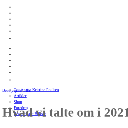
Om Anette Kristine Poulsen
Beautyspace
,
Hud
Artikler
Shop
Hvad vi talte om i 202
Foredrag
Beautyspace Boksen