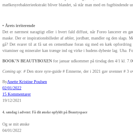
mælkesyrebakterieekstrakt bliver blandet, så står man med en fugtbindende u
• Årets irriterende
Det er nærmest naragtigt eller i hvert fald diffust, når Foreo lancerer en 
maske. Der er inspirationsbilleder af æbler, jordbær, mandler og den slags. 
gå? Det svarer til at få sat en cementbase foran sig med en kæk opfordring 
vitaminer og mineraler kan trænge ind og virke i hudens dybeste lag. Uha. Fo
BOOK’N BEAUTYBOXEN
for januar udkommer på tirsdag den 4/1 kl. 7.0
Coming up: #
Den store syre-guide # Emnerne, der i 2021 gav uvenner # 3 ov
By
Anette Kristine Poulsen
02/01/2022
15 Kommentarer
19/12/2021
4. søndag i advent: Få dit ønske opfyldt på Beautyspace
Og se mit ønske
04/01/2022