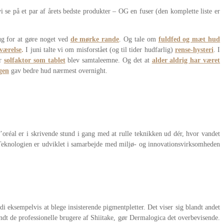
 se på et par af årets bedste produkter – OG en fuser (den komplette liste er
ug for at gøre noget ved
de mørke rande
. Og tale om
fuldfed og mæt hud
værelse
.
I juni talte vi om misforstået (og til tider hudfarlig)
rense-hysteri
. I
or
solfaktor som tablet
blev samtaleemne. Og det at
alder aldrig har været
gen
gav bedre hud nærmest overnight.
oréal er i skrivende stund i gang med at rulle teknikken ud dér, hvor vandet
. Teknologien er udviklet i samarbejde med miljø- og innovationsvirksomheden
 eksempelvis at blege insisterende pigmentpletter. Det viser sig blandt andet
dt de professionelle brugere af Shiitake, gør Dermalogica det overbevisende.