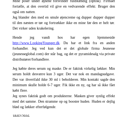
Mine poser under øjnene forsvinder fuldstændig (optisk). Firmaet
fortælle, at den overtid vil give en vedvarende effekt. Bruger den
også om natten.
Jeg blander den med en smule øjencreme og dupper dupper dupper
til den næsten er tør og fortrækker ikke en mine før den er helt tør.
Det virker uden krakelering.
Hende jeg vandt hos har egen hjemmeside
http://www.LookingYounger.dk
. Du har et link fra en anden
forhandler. Jeg ved kun det er det globale firma Jeunesse
(jeunesseglobal.com) der står bag, og det er pyramidesalg via private
distributører/forhandlere.
Jeg købte deres serum og maske. De er faktisk virkelig lækker. Min
serum holdt desværre kun 3 uger. Det var nok en mandagsudgave.
Der var ihvertfald ikke 30 ml i beholderen. Min kontakt sagde den
minimum skulle holde 6-7 uger. Fik ikke en ny, og har så ikke fået
købt flere.
Jeg synes faktisk godt om produkterne. Masken giver synlig effekt
med det samme. Den stramme op og booster huden. Huden er dejlig
blød og lækker efterfølgende.
18/02/2016