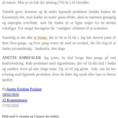
på næsen. Men jo en lidt dyr løsning (742 kr.) til formålet.
Teknisk giver Jeunesse og de andre lignende produkter (måske husker du
Eyesential) det, man kalder en
water glass
effekt, altså en nærmest glasagtig
og superglat overflade, som får huden til at ligne noget fra en stivnet
voksfigur. For meget bevægelse får ‘vandglas’-effekten til at krakelere.
Samtidig er det
ikke
et firma
, der er let at få fat i. Jeg har skrevet pænt til
dem flere gange, og hver gang svarer de med en tavshed, der får mig til at
tænke pyramidesalg…hudmafia, den slags.
ANETTE ANBEFALER
: Jeg synes, du skal bruge dine penge på reel
hudforbedring. Køb produkter med ingredienser, der vil få din hud i bedre
og sundere form på den lange bane. Og så vil jeg gerne vide, om du har
erfaring med lignende produkter, hvor du føler dig snydt eller bare er blevet
skuffet.
By
Anette Kristine Poulsen
18/02/2016
32 Kommentarer
17/02/2016
Held med A-vitamin og Chanel, der holder