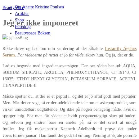
Om Anette Kristine Poulsen
Beautyspace
Artikler
Shop
Jeg er ikke imponeret
Foredrag
Beautyspace Boksen
Rikke skrev og bad om min vurdering af det såkaldte
Instantly Ageless
Serum
.
For videoerne på nettet er jo for vilde
, skrev hun. Og ja, det er de.
Lad os begynde med ingrediensoversigten. Den ser sådan her ud: AQUA,
SODIUM SILICATE, ARGILLA, PHENOXYETHANOL, CI 19140, CI
16035, ETHYLHEXYLGLYCERIN, POTASSIUM SORBATE, ACETYL
HEXAPEPTIDE-8.
Måske spotter du, at der er et peptid i, og det er jo altid godt med peptider.
Men. Når det er sagt, så er der udelukkende tale om et askepotprodukt, som
virker umiddelbart udglattende. Og ikke på nogen behagelig måde, hvis du
spørger mig. For man får sådant et hvidt pergamentagtigt skær på huden.
Og selvom jeg smører bare en anelse på, så er det svært at undgå
fnuller. Jeg fik makeupartist Kenneth Adelhardt til prøve det under
vores turné i januar. Han fandt det godt til én ting: Nemlig at skjule porerne