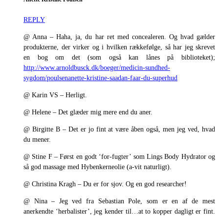
REPLY
@ Anna – Haha, ja, du har ret med concealeren. Og hvad gælder
produkterne, der virker og i hvilken rækkefølge, så har jeg skrevet
en bog om det (som også kan lånes på biblioteket);
http://www.arnoldbusck.dk/boeger/medicin-sundhed-
sygdom/poulsenanette-kristine-saadan-faar-du-superhud
@ Karin VS – Herligt.
@ Helene – Det glæder mig mere end du aner.
@ Birgitte B – Det er jo fint at være åben også, men jeg ved, hvad
du mener.
@ Stine F – Først en godt ‘for-fugter’ som Lings Body Hydrator og
så god massage med Hybenkerneolie (a-vit naturligt).
@ Christina Kragh – Du er for sjov. Og en god researcher!
@ Nina – Jeg ved fra Sebastian Pole, som er en af de mest
anerkendte ‘herbalister’, jeg kender til…at to kopper dagligt er fint.