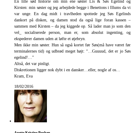
En lille sød historie om min ene søster Lis & Søs Egelind og
Kirsten: min søster og jeg arbejdede begge i Benettons i Illums da vi
var unge. En dag midt i travlheden spottede jeg Søs Egelinds
dankort på disken, og damen stod da også lige foran kassen –
sammen med Kirsten – da jeg kiggede op. Så lader man jo som den
vel_ socialiserede person, man er, som absolut ingenting, og
ekspederer damen uden at løfte et øjebryn.
Men ikke min søster. Hun så også kortet før Søs(må have været før
terminalernes tid) og udbrød meget højt: “…Guuuud, det er jo Søs
egelind!…”
Altså, det var pinligt.
Diskretionen ligger nok dybt i en dansker…eller, nogle af os…
Kram, Eva
18/02/2016
Anette Kristine Poulsen