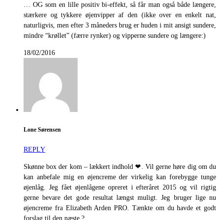
… OG som en lille positiv bi-effekt, så får man også både længere,
stærkere og tykkere øjenvipper af den (ikke over en enkelt nat,
naturligvis, men efter 3 måneders brug er huden i mit ansigt sundere,
mindre “krøllet” (færre rynker) og vipperne sundere og længere:)
18/02/2016
Lone Sørensen
REPLY
Skønne box der kom – lækkert indhold ❤. Vil gerne høre dig om du
kan anbefale mig en øjencreme der virkelig kan forebygge tunge
øjenlåg. Jeg fået øjenlågene opreret i efteråret 2015 og vil rigtig
gerne bevare det gode resultat længst muligt. Jeg bruger lige nu
øjencreme fra Elizabeth Arden PRO. Tænkte om du havde et godt
forslag til den næste ?