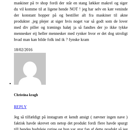
maskiner på tv shop fordi der står en stang lækker makrel og siger
du vil komme til at ligene hende NOT ! jeg har selv en kær veninde
der konstant hopper på og bestiller alt fra maskiner til akne
produkter ,jeg plejer at siger hvis noget var så godt som de lover
med div piller og trænings haløj ja så fandtes der jo ikke tykke
mennesker eij heller mennesker med rynker hvor er det dog utroligt
hvad man kan bilde folk ind ik ? fynske kram
18/02/2016
Christina kragh
REPLY
Jeg så tilfældigt på instagram et kendt ansigt ( nævner ingen nave )
faktisk havde skrevet om netop det produkt fordi flere havde spurgt
till hendes hudpleje rutine og hun var stor fan af dette produkt så jeg