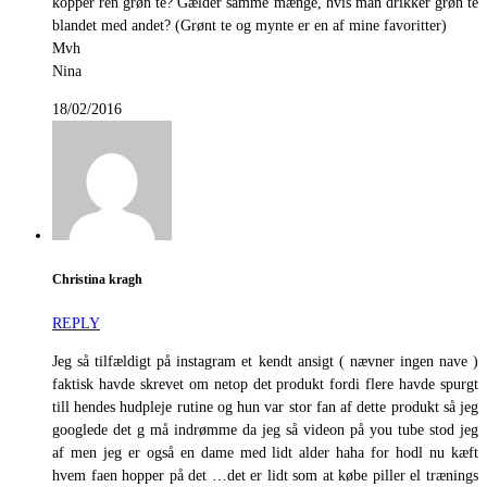
kopper ren grøn te? Gælder samme mænge, hvis man drikker grøn te
blandet med andet? (Grønt te og mynte er en af mine favoritter)
Mvh
Nina
18/02/2016
Christina kragh
REPLY
Jeg så tilfældigt på instagram et kendt ansigt ( nævner ingen nave )
faktisk havde skrevet om netop det produkt fordi flere havde spurgt
till hendes hudpleje rutine og hun var stor fan af dette produkt så jeg
googlede det g må indrømme da jeg så videon på you tube stod jeg
af men jeg er også en dame med lidt alder haha for hodl nu kæft
hvem faen hopper på det …det er lidt som at købe piller el trænings