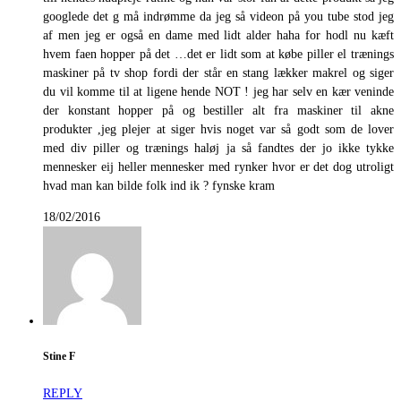
googlede det g må indrømme da jeg så videon på you tube stod jeg
af men jeg er også en dame med lidt alder haha for hodl nu kæft
hvem faen hopper på det …det er lidt som at købe piller el trænings
maskiner på tv shop fordi der står en stang lækker makrel og siger
du vil komme til at ligene hende NOT ! jeg har selv en kær veninde
der konstant hopper på og bestiller alt fra maskiner til akne
produkter ,jeg plejer at siger hvis noget var så godt som de lover
med div piller og trænings haløj ja så fandtes der jo ikke tykke
mennesker eij heller mennesker med rynker hvor er det dog utroligt
hvad man kan bilde folk ind ik ? fynske kram
18/02/2016
Stine F
REPLY