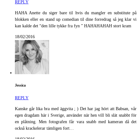
REPLY
HAHA Anette du siger bare til hvis du mangler en substitute på
blokken eller en stand up comedian til dine forredrag så jeg klar vi
kan kalde det “den lille tykke fra fyn ” HAHAHAHAH stort kram
18/02/2016
Jessica
REPLY
Kanske går lika bra med äggvita ; ) Det har jag hört att Babsan, vår
egen dragdam här i Sverige, använder när hen vill bli slät snabbt för
en plåtning. Men fotografen får vara snabb med kameran då det
också krackelerar tämligen fort…