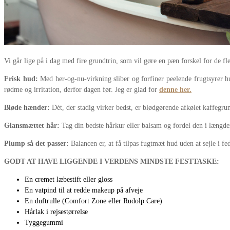
Vi går lige på i dag med fire grundtrin, som vil gøre en pæn forskel for de fle
Frisk hud:
Med her-og-nu-virkning sliber og forfiner peelende frugtsyrer hu
rødme og irritation, derfor dagen før. Jeg er glad for
denne her
.
Bløde hænder:
Dét, der stadig virker bedst, er blødgørende afkølet kaffegr
Glansmættet hår:
Tag din bedste hårkur eller balsam og fordel den i længder
Plump så det passer:
Balancen er, at få tilpas fugtmæt hud uden at sejle i f
GODT AT HAVE LIGGENDE I VERDENS MINDSTE FESTTASKE:
En cremet læbestift eller gloss
En vatpind til at redde makeup på afveje
En duftrulle (Comfort Zone eller Rudolp Care)
Hårlak i rejsestørrelse
Tyggegummi