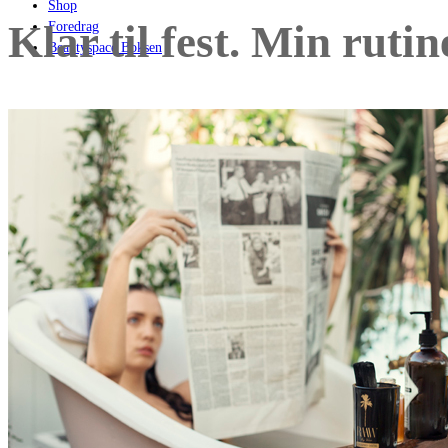
Shop
Klar til fest. Min rutin
Foredrag
Beautyspace Boksen