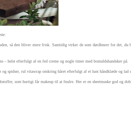
ste:
den, så den bliver mere frisk. Samtidig virker de som døråbnere for det, du b
ums – helst efterfulgt af en fed creme og nogle timer med bomuldshandsker på.
 og spidser, rul vitawrap omkring håret efterfulgt af et lunt håndklæde og lad 
edtstoffer, som hurtigt får makeup til at fnulre. Her er en sheetmaske god og d