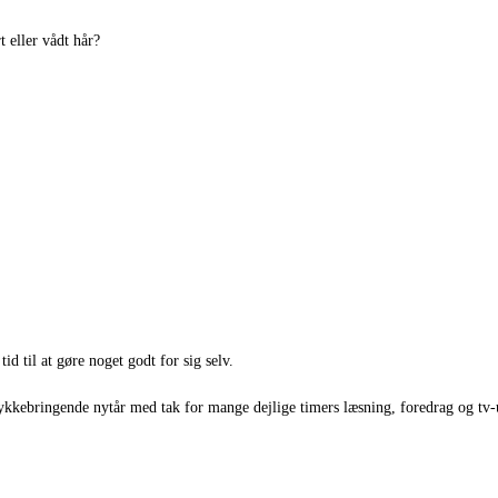
t eller vådt hår?
id til at gøre noget godt for sig selv.
g lykkebringende nytår med tak for mange dejlige timers læsning, foredrag og tv