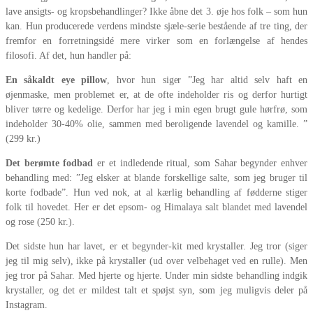
lave ansigts- og kropsbehandlinger? Ikke åbne det 3. øje hos folk – som hun
kan. Hun producerede verdens mindste sjæle-serie bestående af tre ting, der
fremfor en forretningsidé mere virker som en forlængelse af hendes
filosofi. Af det, hun handler på:
En såkaldt eye pillow
, hvor hun siger ”Jeg har altid selv haft en
øjenmaske, men problemet er, at de ofte indeholder ris og derfor hurtigt
bliver tørre og kedelige. Derfor har jeg i min egen brugt gule hørfrø, som
indeholder 30-40% olie, sammen med beroligende lavendel og kamille. ”
(299 kr.)
Det berømte fodbad
er et indledende ritual, som Sahar begynder enhver
behandling med: ”Jeg elsker at blande forskellige salte, som jeg bruger til
korte fodbade”. Hun ved nok, at al kærlig behandling af fødderne stiger
folk til hovedet. Her er det epsom- og Himalaya salt blandet med lavendel
og rose (250 kr.).
Det sidste hun har lavet, er et begynder-kit med krystaller. Jeg tror (siger
jeg til mig selv), ikke på krystaller (ud over velbehaget ved en rulle). Men
jeg tror på Sahar. Med hjerte og hjerte. Under min sidste behandling indgik
krystaller, og det er mildest talt et spøjst syn, som jeg muligvis deler på
Instagram.