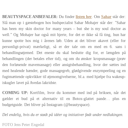
BEAUTYSPACE ANBEFALER:
Du finder
listen her
. Om
Sahar
står der:
Slå man op i gæstebogen hos hudspecialist Sahar Mohajer står der: ”Sahar
has been my skin doctor for many years – but she is my soul doctor as
well.” Og Mohajer har også mit hjerte, for det er ikke så få ting, hun har
kunne spotte hos mig i årenes løb. Uden at det bliver akavet (eller for
personligt-privat) mærkeligt, så er der tale om en med en 6. sans i
behandlingsøjemed. Det eneste du skal beslutte dig for, er længden på
behandlingen (der betales efter tid), og om du ønsker kropsmassage (prøv
den forløsende mavemassage) eller ansigtsbehandling, hvor der sættes ind
med healende hænder, gode massagegreb, glødgivende enzympeeling og en
fugtmættende opkvikker til øjenomgivelserne, bl.a. med hjælpe fra wakeup-
iskugler lavet på Avedas lakridste.
COMING UP:
Kortfilm, hvor du kommer med ind på briksen, når det
gælder et bud på et alternativ til en Botox-glattet pande… plus en
budgetguide. Det bliver på Instagram (@beautyspace).
Del endelig, hvis du er stødt på idéer og initiativer født under nedlukingen.
FOTO Jens Peter Engedal