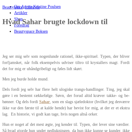
Om Anette Kristine Poulsen
Beautyspace
,
Lifestyle
Artikler
Shop
Hvad Sahar brugte lockdown til
Foredrag
Beautyspace Boksen
Jeg ser mig selv som nogenlunde rationel, ikke-spirituel. Typen, der bliver
forfjamsket, når folk eksempelvis udviser tiltro til krystallers magt. Fordi
det for mig er uhåndgribeligt og føles lidt skørt.
Men jeg burde holde mund.
Dels fordi jeg selv har flere helt ulogiske trangs-handlinger. Ting, jeg skal
gøre i en bestemt rækkefølge. Søvn, der forud altid kræver takke- og be-
bønner. Og dels fordi
Sahar
, som en slags sjæledoktor (hvilket jeg desværre
ikke var den første til at kalde hende) har bevist for mig, at der er et ekstra
lag. En historie, vi godt kan tage, hvis nogen altså orker.
Hun er noget af det mest ægte, jeg kender til. Typen, der lever sine værdier.
Så hvad gjorde hun under nedlukningen, da hun ikke kunne se kunder, ikke