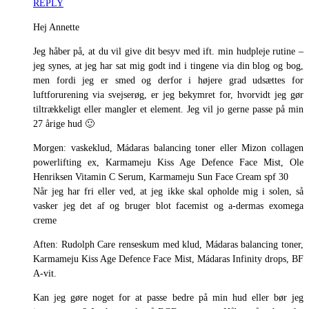
REPLY
Hej Annette
Jeg håber på, at du vil give dit besyv med ift. min hudpleje rutine –
jeg synes, at jeg har sat mig godt ind i tingene via din blog og bog,
men fordi jeg er smed og derfor i højere grad udsættes for
luftforurening via svejserøg, er jeg bekymret for, hvorvidt jeg gør
tiltrækkeligt eller mangler et element. Jeg vil jo gerne passe på min
27 årige hud 🙂
Morgen: vaskeklud, Mádaras balancing toner eller Mizon collagen
powerlifting ex, Karmameju Kiss Age Defence Face Mist, Ole
Henriksen Vitamin C Serum, Karmameju Sun Face Cream spf 30
Når jeg har fri eller ved, at jeg ikke skal opholde mig i solen, så
vasker jeg det af og bruger blot facemist og a-dermas exomega
creme
Aften: Rudolph Care renseskum med klud, Mádaras balancing toner,
Karmameju Kiss Age Defence Face Mist, Mádaras Infinity drops, BF
A-vit.
Kan jeg gøre noget for at passe bedre på min hud eller bør jeg