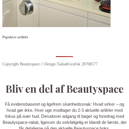
Populære artikler
Copyright Beautyspace // Design TadaahGrafisk 28708577
Bliv en del af Beautyspace
Få evidensbaseret og ligefrem skønhedssnak: Hvad virker – og
hvad gør ikke. Hver uge modtager du 2-3 aktuelle artikler med
fokus på især hud. Derudover adgang til bøger og foredrag med
Beautyspace-rabat, ligesom du selvfølgelig er blandt de første, der
får detaljerne på den aktuelle Beautyspace boks.