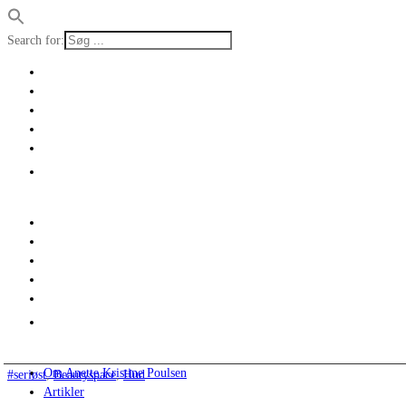
Search for:
Om Anette Kristine Poulsen
#seriøst
,
Beautyspace
,
Hud
Artikler