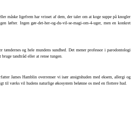
ller måske ligefrem har vrisset af dem, der taler om at koge suppe på knogler
gen løfter. Ingen gør-det-her-og-du-vil-se-magi-om-4-uger, men en konkret
e er tændernes og hele mundens sundhed. Det mener professor i parodontologi
 bruge tandtråd eller at rense tungen.
orfatter James Hamblin overrenser vi især ansigtshuden med eksem, allergi og
igt til værks vil hudens naturlige økosystem belønne os med en flottere hud.