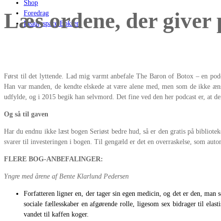
Shop
Læs ordene, der giver 
Foredrag
Beautyspace Boksen
Først til det lyttende. Lad mig varmt anbefale The Baron of Botox – en podca
Han var manden, de kendte elskede at være alene med, men som de ikke ænse
udfylde, og i 2015 begik han selvmord. Det fine ved den her podcast er, at d
Og så til gaven
Har du endnu ikke læst bogen Seriøst bedre hud, så er den gratis på bibliote
svarer til investeringen i bogen. Til gengæld er det en overraskelse, som au
FLERE BOG-ANBEFALINGER:
Yngre med årene
af Bente Klarlund Pedersen
Forfatteren ligner en, der tager sin egen medicin, og det er den, man s
sociale fællesskaber en afgørende rolle, ligesom sex bidrager til ela
vandet til kaffen koger.