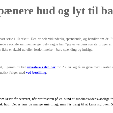
pænere hud og lyt til b
st serie i 10 afsnit. Den er helt vidunderlig spændende, og handler om dr. Fre
de i sociale sammenhænge. Selv sagde han ”jeg er verdens største bruger af
er ikke er skæld ud eller fordømmelse – bare spænding og indsigt.
ket, ligesom du kan
investere i den her
for 250 kr. og få en gave med i resten
tomatisk følger med
ved bestilling
.
om læser får serveret, når professoren på en bund af sundhedsvidenskabelige fak
stisk hud. Det er især de mange små tiltag, man får trang til at kaste sig over