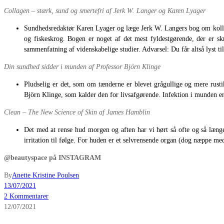
Collagen – stærk, sund og smertefri
af Jerk W. Langer og Karen Lyager
Sundhedsredaktør Karen Lyager og læge Jerk W. Langers bog om kollagen
og fiskeskrog. Bogen er noget af det mest fyldestgørende, der er s
sammenfatning af videnskabelige studier. Advarsel: Du får altså lyst t
Din sundhed sidder i munden
af Professor Björn Klinge
Pludselig er det, som om tænderne er blevet grågullige og mere rusti
Björn Klinge, som kalder den for livsafgørende. Infektion i munden er 
Clean – The New Science of Skin
af James Hamblin
Det med at rense hud morgen og aften har vi hørt så ofte og så længe
irritation til følge. For huden er et selvrensende organ (dog næppe me
@beautyspace på INSTAGRAM
By
Anette Kristine Poulsen
13/07/2021
2 Kommentarer
12/07/2021