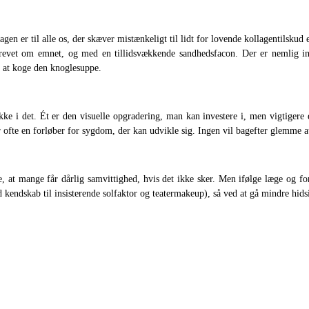
 er til alle os, der skæver mistænkeligt til lidt for lovende kollagentilskud e
krevet om emnet, og med en tillidsvækkende sandhedsfacon. Der er nemlig in
il at koge den knoglesuppe.
kke i det. Ét er den visuelle opgradering, man kan investere i, men vigtiger
ofte en forløber for sygdom, der kan udvikle sig. Ingen vil bagefter glemme at
, at mange får dårlig samvittighed, hvis det ikke sker. Men ifølge læge og f
d kendskab til insisterende solfaktor og teatermakeup), så ved at gå mindre hids