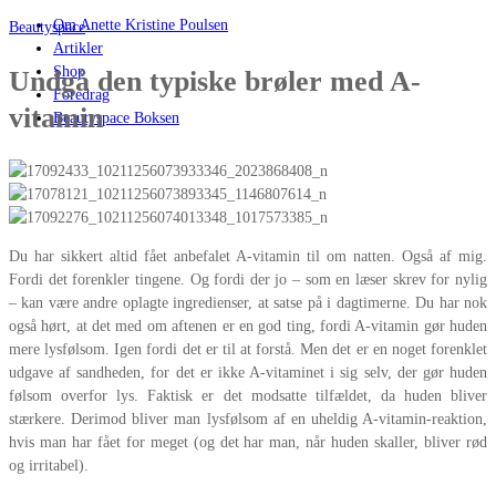
Om Anette Kristine Poulsen
Beautyspace
Artikler
Shop
Undgå den typiske brøler med A-
Foredrag
vitamin
Beautyspace Boksen
Du har sikkert altid fået anbefalet A-vitamin til om natten. Også af mig.
Fordi det forenkler tingene. Og fordi der jo – som en læser skrev for nylig
– kan være andre oplagte ingredienser, at satse på i dagtimerne. Du har nok
også hørt, at det med om aftenen er en god ting, fordi A-vitamin gør huden
mere lysfølsom. Igen fordi det er til at forstå. Men det er en noget forenklet
udgave af sandheden, for det er ikke A-vitaminet i sig selv, der gør huden
følsom overfor lys. Faktisk er det modsatte tilfældet, da huden bliver
stærkere. Derimod bliver man lysfølsom af en uheldig A-vitamin-reaktion,
hvis man har fået for meget (og det har man, når huden skaller, bliver rød
og irritabel).