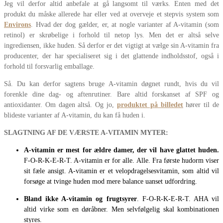
Jeg vil derfor altid anbefale at gå langsomt til værks. Enten med det
produkt du måske allerede har eller ved at overveje et stepvis system som
Environs
. Hvad der dog gælder, er, at nogle varianter af A-vitamin (som
retinol) er skrøbelige i forhold til netop lys. Men det er altså selve
ingrediensen, ikke huden. Så derfor er det vigtigt at vælge sin A-vitamin fra
producenter, der har specialiseret sig i det glattende indholdsstof, også i
forhold til forsvarlig emballage.
Så. Du kan derfor sagtens bruge A-vitamin døgnet rundt, hvis du vil
forenkle dine dag- og aftenrutiner. Bare altid forskanset af SPF og
antioxidanter. Om dagen altså. Og jo,
produktet på billedet
hører til de
blideste varianter af A-vitamin, du kan få huden i.
SLAGTNING AF DE VÆRSTE A-VITAMIN MYTER:
A-vitamin er mest for ældre damer, der vil have glattet huden.
F-O-R-K-E-R-T. A-vitamin er for alle. Alle. Fra første hudorm viser
sit fæle ansigt. A-vitamin er et velopdragelsesvitamin, som altid vil
forsøge at tvinge huden mod mere balance uanset udfordring.
Bland ikke A-vitamin og frugtsyrer
. F-O-R-K-E-R-T. AHA vil
altid virke som en døråbner. Men selvfølgelig skal kombinationen
styres.