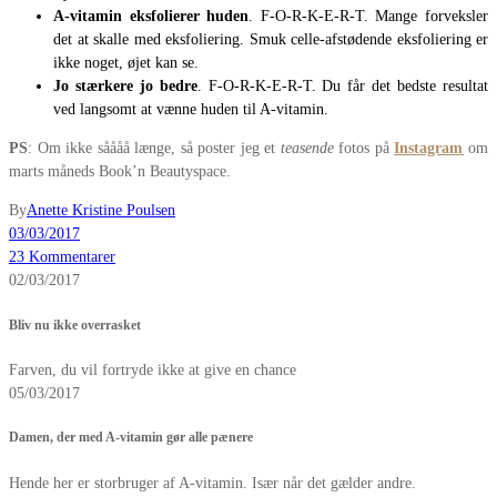
A-vitamin eksfolierer huden
. F-O-R-K-E-R-T. Mange forveksler
det at skalle med eksfoliering. Smuk celle-afstødende eksfoliering er
ikke noget, øjet kan se.
Jo stærkere jo bedre
. F-O-R-K-E-R-T. Du får det bedste resultat
ved langsomt at vænne huden til A-vitamin.
PS
: Om ikke såååå længe, så poster jeg et
teasende
fotos på
Instagram
om
marts måneds Book’n Beautyspace.
By
Anette Kristine Poulsen
03/03/2017
23 Kommentarer
02/03/2017
Bliv nu ikke overrasket
Farven, du vil fortryde ikke at give en chance
05/03/2017
Damen, der med A-vitamin gør alle pænere
Hende her er storbruger af A-vitamin. Især når det gælder andre.