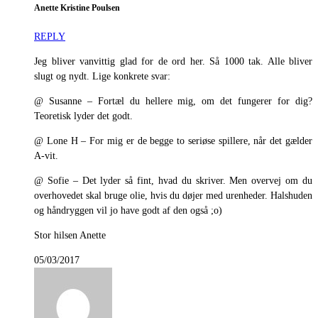
Anette Kristine Poulsen
REPLY
Jeg bliver vanvittig glad for de ord her. Så 1000 tak. Alle bliver
slugt og nydt. Lige konkrete svar:
@ Susanne – Fortæl du hellere mig, om det fungerer for dig?
Teoretisk lyder det godt.
@ Lone H – For mig er de begge to seriøse spillere, når det gælder
A-vit.
@ Sofie – Det lyder så fint, hvad du skriver. Men overvej om du
overhovedet skal bruge olie, hvis du døjer med urenheder. Halshuden
og håndryggen vil jo have godt af den også ;o)
Stor hilsen Anette
05/03/2017