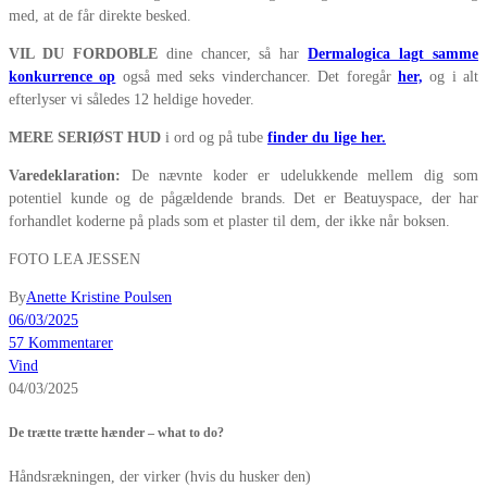
med, at de får direkte besked.
VIL DU FORDOBLE
dine chancer, så har
Dermalogica lagt samme
konkurrence op
også med seks vinderchancer. Det foregår
her,
og i alt
efterlyser vi således 12 heldige hoveder.
MERE SERIØST HUD
i ord og på tube
finder du lige her.
Varedeklaration:
De nævnte koder er udelukkende mellem dig som
potentiel kunde og de pågældende brands. Det er Beatuyspace, der har
forhandlet koderne på plads som et plaster til dem, der ikke når boksen.
FOTO LEA JESSEN
By
Anette Kristine Poulsen
06/03/2025
57 Kommentarer
Vind
04/03/2025
De trætte trætte hænder – what to do?
Håndsrækningen, der virker (hvis du husker den)