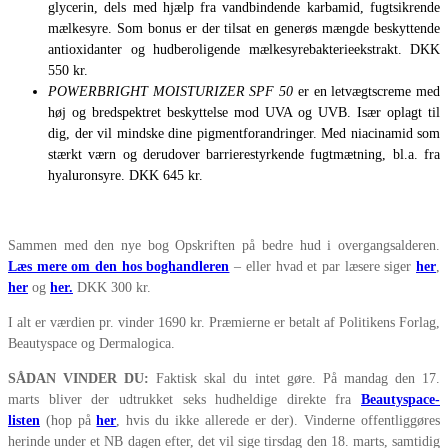
glycerin, dels med hjælp fra vandbindende karbamid, fugtsikrende
mælkesyre. Som bonus er der tilsat en generøs mængde beskyttende
antioxidanter og hudberoligende mælkesyrebakterieekstrakt. DKK
550 kr.
POWERBRIGHT MOISTURIZER SPF 50
er en letvægtscreme med
høj og bredspektret beskyttelse mod UVA og UVB. Især oplagt til
dig, der vil mindske dine pigmentforandringer. Med niacinamid som
stærkt værn og derudover barrierestyrkende fugtmætning, bl.a. fra
hyaluronsyre. DKK 645 kr.
Sammen med den nye bog Opskriften på bedre hud i overgangsalderen.
Læs mere om den hos boghandleren
– eller hvad et par læsere siger
her
,
her
og
her.
DKK 300 kr.
I alt er værdien pr. vinder 1690 kr. Præmierne er betalt af Politikens Forlag,
Beautyspace og Dermalogica.
SÅDAN VINDER DU:
Faktisk skal du intet gøre. På mandag den 17.
marts bliver der udtrukket seks hudheldige direkte fra
Beautyspace-
listen
(hop på
her
, hvis du ikke allerede er der). Vinderne offentliggøres
herinde under et NB dagen efter, det vil sige tirsdag den 18. marts, samtidig