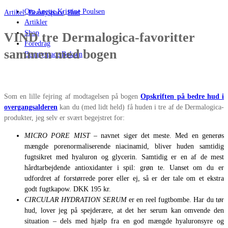
Om Anette Kristine Poulsen
Artikel
,
Beautyspace
,
Hud
Artikler
Shop
VIND tre Dermalogica-favoritter
Foredrag
sammen med bogen
Beautyspace Boksen
Som en lille fejring af modtagelsen på bogen
Opskriften på bedre hud i
overgangsalderen
kan du (med lidt held) få huden i tre af de Dermalogica-
produkter, jeg selv er svært begejstret for:
MICRO PORE MIST
– navnet siger det meste. Med en generøs
mængde porenormaliserende niacinamid, bliver huden samtidig
fugtsikret med hyaluron og glycerin. Samtidig er en af de mest
hårdtarbejdende antioxidanter i spil: grøn te. Uanset om du er
udfordret af forstørrede porer eller ej, så er der tale om et ekstra
godt fugtkapow. DKK 195 kr.
CIRCULAR HYDRATION SERUM
er en reel fugtbombe. Har du tør
hud, lover jeg på spejderære, at det her serum kan omvende den
situation – dels med hjælp fra en god mængde hyaluronsyre og