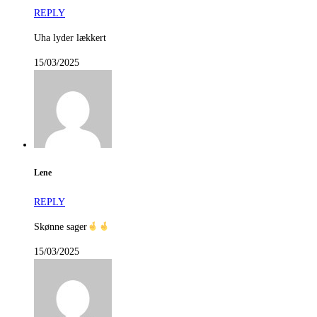
REPLY
Uha lyder lækkert
15/03/2025
Lene
REPLY
Skønne sager
15/03/2025