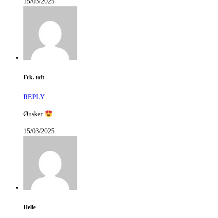
15/03/2025
Frk. toft
REPLY
Ønsker
15/03/2025
Helle