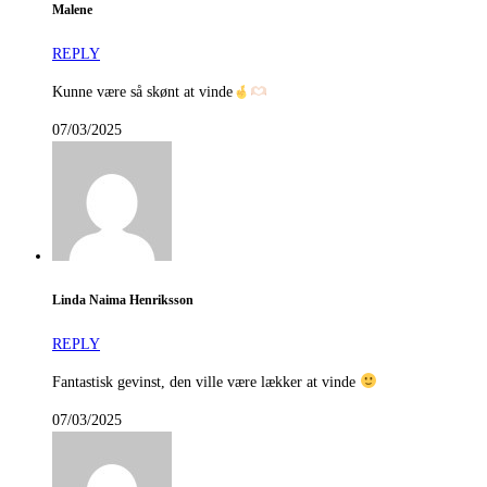
Malene
REPLY
Kunne være så skønt at vinde
07/03/2025
Linda Naima Henriksson
REPLY
Fantastisk gevinst, den ville være lækker at vinde
07/03/2025