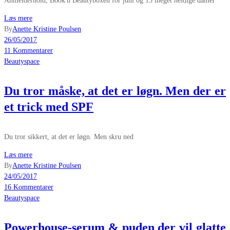
Anmelderhold, Book'n Beautyboxen for juni og 15 meget heldige damer
Læs mere
By
Anette Kristine Poulsen
26/05/2017
11 Kommentarer
Beautyspace
Du tror måske, at det er løgn. Men der er
et trick med SPF
Du tror sikkert, at det er løgn. Men skru ned
Læs mere
By
Anette Kristine Poulsen
24/05/2017
16 Kommentarer
Beautyspace
Powerhouse-serum & puden der vil glatte