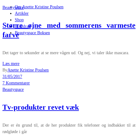
Om Anette Kristine Poulsen
Beautyspace
Artikler
Shop
Større øjne med sommerens varmeste
Foredrag
Beautyspace Boksen
farve
Det tager to sekunder at se mere vågen ud. Og nej, vi taler ikke mascara.
Læs mere
By
Anette Kristine Poulsen
31/05/2017
7 Kommentarer
Beautyspace
Tv-produkter revet væk
Der er én grund til, at de her produkter fik telefoner og indbakker til at
rødgløde i går