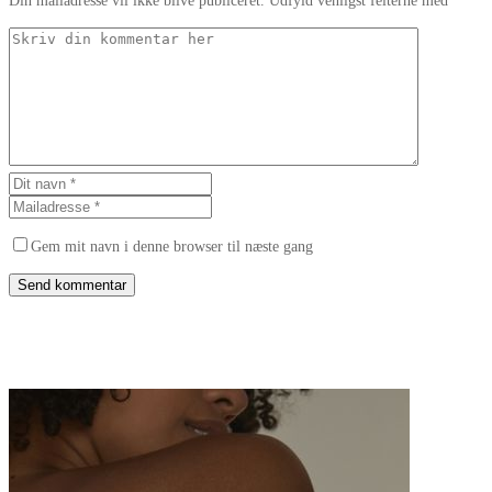
Din mailadresse vil ikke blive publiceret. Udfyld venligst felterne med *
Gem mit navn i denne browser til næste gang