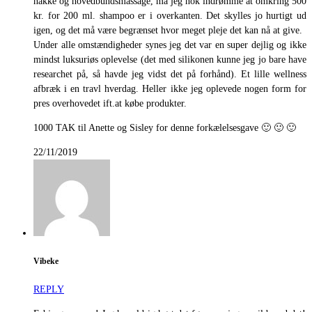
nakke og hovedbundsmassage, må jeg nok indrømme at omkring 500
kr. for 200 ml. shampoo er i overkanten. Det skylles jo hurtigt ud
igen, og det må være begrænset hvor meget pleje det kan nå at give.
Under alle omstændigheder synes jeg det var en super dejlig og ikke
mindst luksuriøs oplevelse (det med silikonen kunne jeg jo bare have
researchet på, så havde jeg vidst det på forhånd). Et lille wellness
afbræk i en travl hverdag. Heller ikke jeg oplevede nogen form for
pres overhovedet ift.at købe produkter.
1000 TAK til Anette og Sisley for denne forkælelsesgave 🙂 🙂 🙂
22/11/2019
Vibeke
REPLY