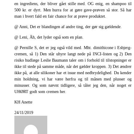
en ingrediens, der bliver gået stille med. OG enig, en shampoo til
500 kr. er dyrt. Men hurra for at gøre gave-prøven så stor. Så har
man i hvert fald en fair chance for at prøve produktet.
@ Anni, Det er blandingen af andre ting, der gør sig gældende.
@ Leni, Åh, det lyder også som en plan.
@ Pernille S, det er jeg også vild med. Mht. dimithicone i Esbjerg-
cremen, så 1) Den står uhyre langt nede på INCI-listen og 2) Den
risiko hudlæge Leslie Baumann taler om i forhold til tilstopninger er
ikke til stede på samme måde, når det gælder kroppen. 3) Det ændrer
ikke på, at alle silikoner har et issue med nedbrydelighed. Du kender
min holdning, vi har være herfra og til månen med plusser og
minusser. Og som nævnt tidligere, så tåler jeg den, når noget er
UHØRT godt som cremen her.
KH Anette
24/11/2019