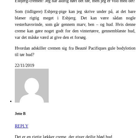
Esbjerg-cremen! Jeg har aldrig hørt det før, men jeg er vild med det!
Som (tidligere) Esbjerg-pige kan jeg skrive under på, at det bare
blæser rigtig meget i Esbjerg. Det kan være sådan nogle
vesterhavsvinde, som går gennem marv, ben – og hud. Hvis denne
creme kan gøre noget godt for den vintertørre, gennemblæste hud,
var det måske værd at give den et forsøg.
Hvordan adskiller cremen sig fra Beauté Pacifiques gule bodylotion
til tør hud?
22/11/2019
Jette B
REPLY
Det er en rigtig lækker creme, der giver dejlig blød hud.