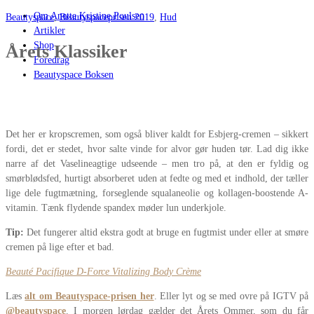
Om Anette Kristine Poulsen
Beautyspace
,
Beautyspaceprisen 2019
,
Hud
Artikler
Shop
Årets Klassiker
Foredrag
Beautyspace Boksen
Det her er kropscremen, som også bliver kaldt for Esbjerg-cremen – sikkert
fordi, det er stedet, hvor salte vinde for alvor gør huden tør. Lad dig ikke
narre af det Vaselineagtige udseende – men tro på, at den er fyldig og
smørblødsfed, hurtigt absorberet uden at fedte og med et indhold, der tæller
lige dele fugtmætning, forseglende squalaneolie og kollagen-boostende A-
vitamin. Tænk flydende spandex møder lun underkjole.
Tip:
Det fungerer altid ekstra godt at bruge en fugtmist under eller at smøre
cremen på lige efter et bad.
Beauté Pacifique D-Force Vitalizing Body Crème
Læs
alt om Beautyspace-prisen her
. Eller lyt og se med ovre på IGTV på
@beautyspace
. I morgen lørdag gælder det Årets Ommer, som du får