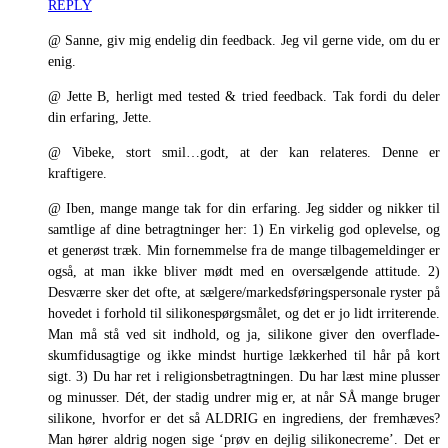
REPLY
@ Sanne, giv mig endelig din feedback. Jeg vil gerne vide, om du er
enig.
@ Jette B, herligt med tested & tried feedback. Tak fordi du deler
din erfaring, Jette.
@ Vibeke, stort smil…godt, at der kan relateres. Denne er
kraftigere.
@ Iben, mange mange tak for din erfaring. Jeg sidder og nikker til
samtlige af dine betragtninger her: 1) En virkelig god oplevelse, og
et generøst træk. Min fornemmelse fra de mange tilbagemeldinger er
også, at man ikke bliver mødt med en oversælgende attitude. 2)
Desværre sker det ofte, at sælgere/markedsføringspersonale ryster på
hovedet i forhold til silikonespørgsmålet, og det er jo lidt irriterende.
Man må stå ved sit indhold, og ja, silikone giver den overflade-
skumfidusagtige og ikke mindst hurtige lækkerhed til hår på kort
sigt. 3) Du har ret i religionsbetragtningen. Du har læst mine plusser
og minusser. Dét, der stadig undrer mig er, at når SÅ mange bruger
silikone, hvorfor er det så ALDRIG en ingrediens, der fremhæves?
Man hører aldrig nogen sige ‘prøv en dejlig silikonecreme’. Det er