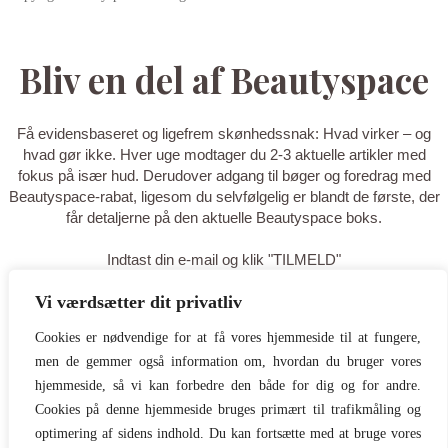
Bliv en del af Beautyspace
Få evidensbaseret og ligefrem skønhedssnak: Hvad virker – og
hvad gør ikke. Hver uge modtager du 2-3 aktuelle artikler med
fokus på især hud. Derudover adgang til bøger og foredrag med
Beautyspace-rabat, ligesom du selvfølgelig er blandt de første, der
får detaljerne på den aktuelle Beautyspace boks.
Indtast din e-mail og klik "TILMELD"
Vi værdsætter dit privatliv
TILMELD
Cookies er nødvendige for at få vores hjemmeside til at fungere,
men de gemmer også information om, hvordan du bruger vores
Tak for din tilmelding - du er nu på
hjemmeside, så vi kan forbedre den både for dig og for andre.
listen! Tilføj gerne
Cookies på denne hjemmeside bruges primært til trafikmåling og
optimering af sidens indhold. Du kan fortsætte med at bruge vores
hello@beautyspace.dk til dine