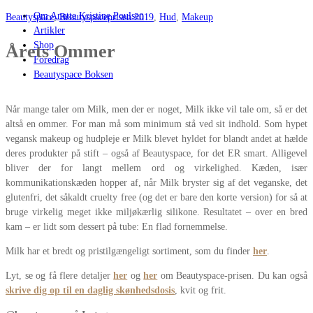
Om Anette Kristine Poulsen
Beautyspace
,
Beautyspaceprisen 2019
,
Hud
,
Makeup
Artikler
Shop
Årets Ommer
Foredrag
Beautyspace Boksen
Når mange taler om Milk, men der er noget, Milk ikke vil tale om, så er det
altså en ommer. For man må som minimum stå ved sit indhold. Som hypet
vegansk makeup og hudpleje er Milk blevet hyldet for blandt andet at hælde
deres produkter på stift – også af Beautyspace, for det ER smart. Alligevel
bliver der for langt mellem ord og virkelighed. Kæden, især
kommunikationskæden hopper af, når Milk bryster sig af det veganske, det
glutenfri, det såkaldt cruelty free (og det er bare den korte version) for så at
bruge virkelig meget ikke miljøkærlig silikone. Resultatet – over en bred
kam – er lidt som dessert på tube: En flad fornemmelse.
Milk har et bredt og pristilgængeligt sortiment, som du finder
her
.
Lyt, se og få flere detaljer
her
og
her
om Beautyspace-prisen. Du kan også
skrive dig op til en daglig skønhedsdosis
, kvit og frit.