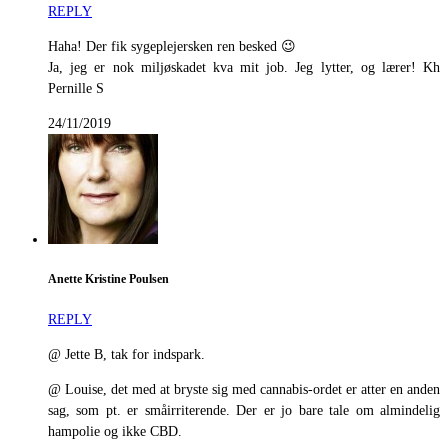
REPLY
Haha! Der fik sygeplejersken ren besked 😉
Ja, jeg er nok miljøskadet kva mit job. Jeg lytter, og lærer! Kh
Pernille S
24/11/2019
Anette Kristine Poulsen
REPLY
@ Jette B, tak for indspark.
@ Louise, det med at bryste sig med cannabis-ordet er atter en anden
sag, som pt. er småirriterende. Der er jo bare tale om almindelig
hampolie og ikke CBD.