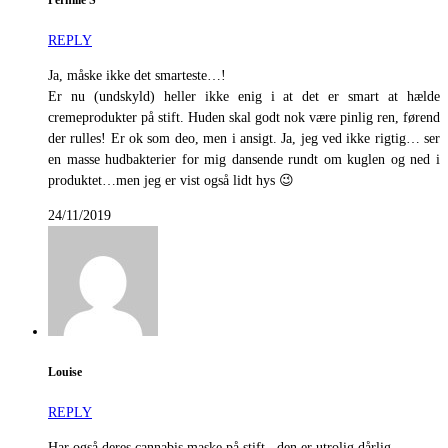
Pernille S
REPLY
Ja, måske ikke det smarteste…!
Er nu (undskyld) heller ikke enig i at det er smart at hælde
cremeprodukter på stift. Huden skal godt nok være pinlig ren, førend
der rulles! Er ok som deo, men i ansigt. Ja, jeg ved ikke rigtig… ser
en masse hudbakterier for mig dansende rundt om kuglen og ned i
produktet…men jeg er vist også lidt hys 😉
24/11/2019
Louise
REPLY
Har også deres cannabis maske på stift.. den er utrolig dårlig