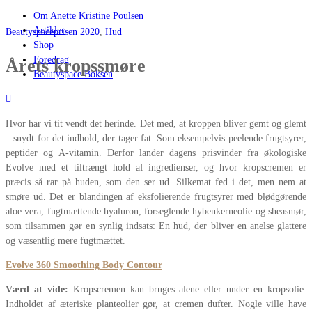
Om Anette Kristine Poulsen
Artikler
Beautyspaceprisen 2020
,
Hud
Shop
Foredrag
Årets kropssmøre
Beautyspace Boksen
Hvor har vi tit vendt det herinde. Det med, at kroppen bliver gemt og glemt
– snydt for det indhold, der tager fat. Som eksempelvis peelende frugtsyrer,
peptider og A-vitamin. Derfor lander dagens prisvinder fra økologiske
Evolve med et tiltrængt hold af ingredienser, og hvor kropscremen er
præcis så rar på huden, som den ser ud. Silkemat fed i det, men nem at
smøre ud. Det er blandingen af eksfolierende frugtsyrer med blødgørende
aloe vera, fugtmættende hyaluron, forseglende hybenkerneolie og sheasmør,
som tilsammen gør en synlig indsats: En hud, der bliver en anelse glattere
og væsentlig mere fugtmættet.
Evolve 360 Smoothing Body Contour
Værd at vide:
Kropscremen kan bruges alene eller under en kropsolie.
Indholdet af æteriske planteolier gør, at cremen dufter. Nogle ville have