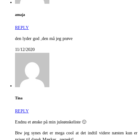
amaja
REPLY
den lyder god ,den må jeg prøve
11/12/2020
Tina
REPLY
Endnu et ønske på min juleønskeliste 🙂
Btw jeg synes det er mega cool at det indtil videre næsten kun er
priser til dansk Mærker.. respekt!