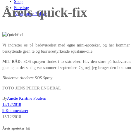
Shop
Årets quick-fix
Foredrag
Beautyspace Boksen
Vi indretter os på badeværelset med egne mini-apoteker, og her kommer 
beskyttende grøn te og barrierestyrkende squalane-olie.
MIT RÅD:
SOS-sprayen findes i to størrelser. Hav den store på badeværelse
glemte, at det stadig var sommer i september. Og nej, jeg bruger den ikke so
Bioderma Atoderm SOS Spray
FOTO JENS PETER ENGEDAL
By
Anette Kristine Poulsen
15/12/2018
9 Kommentarer
15/12/2018
Årets apoteker-hit