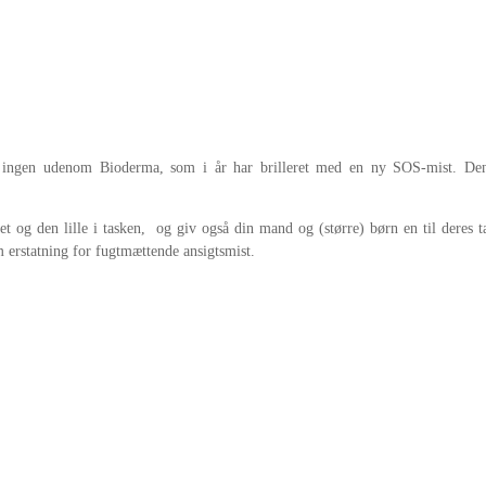
ingen udenom Bioderma, som i år har brilleret med en ny SOS-mist. Den le
t og den lille i tasken, og giv også din mand og (større) børn en til deres ta
m erstatning for fugtmættende ansigtsmist.