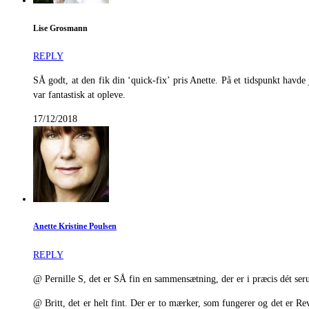
Lise Grosmann
REPLY
SÅ godt, at den fik din ‘quick-fix’ pris Anette. På et tidspunkt hav
var fantastisk at opleve.
17/12/2018
Anette Kristine Poulsen
REPLY
@ Pernille S, det er SÅ fin en sammensætning, der er i præcis dét se
@ Britt, det er helt fint. Der er to mærker, som fungerer og det er R