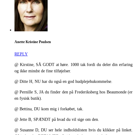
Anette Kristine Poulsen
REPLY
@ Kirstine, SÅ GODT at høre. 1000 tak fordi du deler din erfaring
og ikke mindst de fine tilføjelser.
@ Ditte H, NU har du også en god hudplejehukommelse.
@ Pernille S, JA du finder den på Frederiksberg hos Beaumonde (er
en fysisk butik).
@ Bettina, DU kom mig i forkøbet, tak.
@ Jette B, SPÆNDT på hvad du vil sige om den.
@ Susanne D, DU ser hele indholdslisten hvis du klikker på linket.