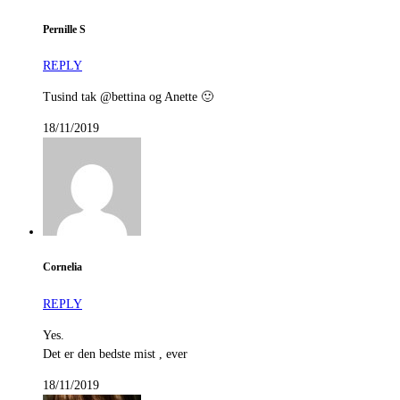
Pernille S
REPLY
Tusind tak @bettina og Anette 🙂
18/11/2019
Cornelia
REPLY
Yes.
Det er den bedste mist , ever
18/11/2019