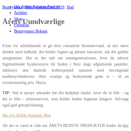
Om Anette Kristine Poulsen
Beautyspace
,
Beautyspaceprisen 2019
,
Hud
Artikler
Shop
Årets Uundværlige
Foredrag
Beautyspace Boksen
Frem for udelukkende at gå efter romantisk blomstervand, så styr mere
direkte mod indhold, der binder fugten og pleaser barrieren, når det gælder
ansigtsmists. Her er der tale om næstegenerationen, hvor du udover
fugtmættende hyaluronsyre får huden i flere slags udglattende peptider,
inklusive den skattede kobberpeptid sammen med beroligende
mælkesyrebakterier, ditto svampe og beskyttende grøn te – til en
overkommelig pris. Hurra.
TIP:
Ved at spraye sekundet før din hudpleje lander, laver du et lille – og
det er lille – minireservoir, som holder huden fugtmæt længere. Selvsagt
også god genopfriskning.
Ma:nyo Bifida Ampoule Mist
Alt der er værd at vide om ÅRETS BEDSTE PRODUKTER finder du
her