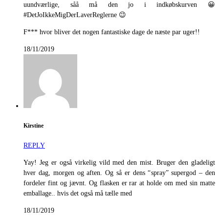
uundværlige, såå må den jo i indkøbskurven 😀
#DetJoIkkeMigDerLaverReglerne 😉
F*** hvor bliver det nogen fantastiske dage de næste par uger!!
18/11/2019
Kirstine
REPLY
Yay! Jeg er også virkelig vild med den mist. Bruger den gladeligt
hver dag, morgen og aften. Og så er dens “spray” supergod – den
fordeler fint og jævnt. Og flasken er rar at holde om med sin matte
emballage.. hvis det også må tælle med
18/11/2019