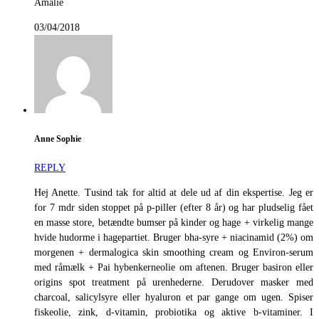
Amalie
03/04/2018
Anne Sophie
REPLY
Hej Anette. Tusind tak for altid at dele ud af din ekspertise. Jeg er
for 7 mdr siden stoppet på p-piller (efter 8 år) og har pludselig fået
en masse store, betændte bumser på kinder og hage + virkelig mange
hvide hudorme i hagepartiet. Bruger bha-syre + niacinamid (2%) om
morgenen + dermalogica skin smoothing cream og Environ-serum
med råmælk + Pai hybenkerneolie om aftenen. Bruger basiron eller
origins spot treatment på urenhederne. Derudover masker med
charcoal, salicylsyre eller hyaluron et par gange om ugen. Spiser
fiskeolie, zink, d-vitamin, probiotika og aktive b-vitaminer. I