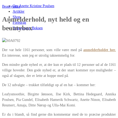
Om Anette Kristine Poulsen
Beautyspace
Artikler
Shop
Anmelderhold, nyt held og en
Foredrag
beautybox
Beautyspace Boksen
Der var hele 1161 personer, som ville være med på
anmelderholdet her
.
En interesse, som jeg er utrolig taknemmelig for.
Den mindre gode nyhed er, at der kun er plads til 12 personer ud af de 1161
villige hoveder. Den gode nyhed er, at der snart kommer nye muligheder –
også af slagsen, der er lette at hoppe med på.
De 12 udvalgte – trukket tilfældigt op af en hat – kommer her:
Leafysmoothie, Birgitte Jønsson, Ilse Kirk, Bettina Hedegaard, Annika
Poulsen, Pia Gundel, Elisabeth Hamerik Schwartz, Anette Ninon, Elisabeth
Reumert, Amaja, Ditte Nørup og Ulla-Mai Komi.
Er du i blandt, så find gerne din kommentar med de to præcise produkter