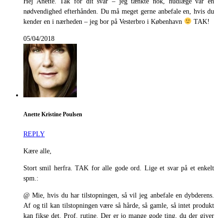
Hej Anette. Tak for dit svar – jeg tænkte nok, hudlæge var en
nødvendighed efterhånden. Du må meget gerne anbefale en, hvis du
kender en i nærheden – jeg bor på Vesterbro i København
TAK!
05/04/2018
Anette Kristine Poulsen
REPLY
Kære alle,
Stort smil herfra. TAK for alle gode ord. Lige et svar på et enkelt
spm.:
@ Mie, hvis du har tilstopningen, så vil jeg anbefale en dybderens.
Af og til kan tilstopningen være så hårde, så gamle, så intet produkt
kan fikse det. Prof. rutine. Der er jo mange gode ting, du der giver