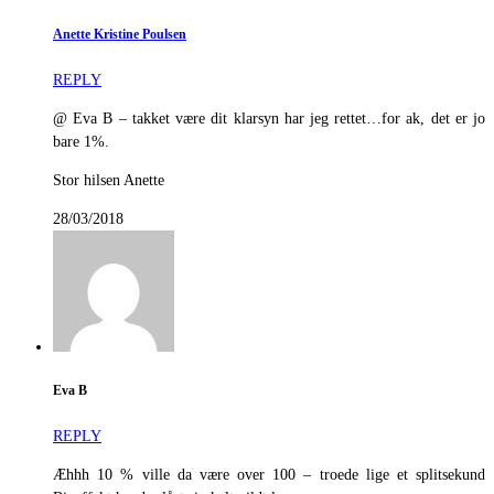
Anette Kristine Poulsen
REPLY
@ Eva B – takket være dit klarsyn har jeg rettet…for ak, det er jo
bare 1%.
Stor hilsen Anette
28/03/2018
Eva B
REPLY
Æhhh 10 % ville da være over 100 – troede lige et splitsekund