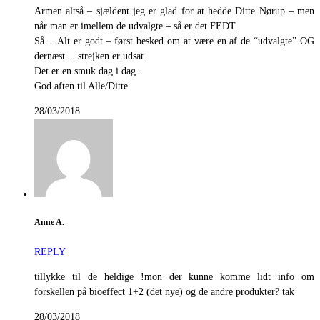
Armen altså – sjældent jeg er glad for at hedde Ditte Nørup – men
når man er imellem de udvalgte – så er det FEDT..
Så… Alt er godt – først besked om at være en af de “udvalgte” OG
dernæst… strejken er udsat..
Det er en smuk dag i dag..
God aften til Alle/Ditte
28/03/2018
Anne A.
REPLY
tillykke til de heldige !mon der kunne komme lidt info om
forskellen på bioeffect 1+2 (det nye) og de andre produkter? tak
28/03/2018