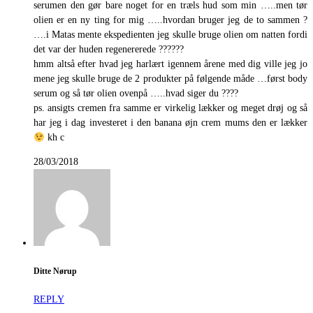
serumen den gør bare noget for en træls hud som min …..men tør
olien er en ny ting for mig …..hvordan bruger jeg de to sammen ?
….i Matas mente ekspedienten jeg skulle bruge olien om natten fordi
det var der huden regenererede ??????
hmm altså efter hvad jeg harlært igennem årene med dig ville jeg jo
mene jeg skulle bruge de 2 produkter på følgende måde …først body
serum og så tør olien ovenpå …..hvad siger du ????
ps. ansigts cremen fra samme er virkelig lækker og meget drøj og så
har jeg i dag investeret i den banana øjn crem mums den er lækker
kh c
28/03/2018
Ditte Nørup
REPLY