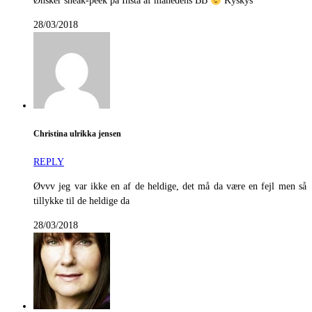
Ønsker sneak-peek på Insta af månedens BB
Kyskys
28/03/2018
Christina ulrikka jensen
REPLY
Øvvv jeg var ikke en af de heldige, det må da være en fejl men så
tillykke til de heldige da
28/03/2018