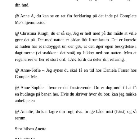
din hud.
@ Anne A, du kan se en ret fin forklaring på det inde på Complete
Me’s hjemmeside.
@ Christina Kragh, du er så sej. Jeg er helt med på din måde at ville
gøre det på. Det med natten er sådan lidt lirumlarum. Det er korrekt
at huden har et indbygget ur, der gør, at den øger egen beskyttelse i
dagtimerne (vi snakker i det små) og lukker ned om natten. Men at
regenerere er her et stort ord. TAK fordi du deler din erfaring.
@ Anne-Sofie – Jeg synes du skal få en tid hos Daniela Fraser hos
Complet Me.
@ Anne Sophie – hvor er det frustrerende. Du er dog nødt til at få
en hudlæge på banen her. Hvis du skriver hvor du bor, kan jeg måske
anbefale en.
@ Amalie, du kan lagre din fugt, dvs. bruge både mist (først) og så
serum.
Stor hilsen Anette