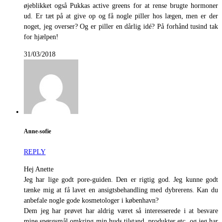
øjeblikket også Pukkas active greens for at rense brugte hormoner
ud. Er tæt på at give op og få nogle piller hos lægen, men er der
noget, jeg overser? Og er piller en dårlig idé? På forhånd tusind tak
for hjælpen!
31/03/2018
Anne-sofie
REPLY
Hej Anette
Jeg har lige godt pore-guiden. Den er rigtig god. Jeg kunne godt
tænke mig at få lavet en ansigtsbehandling med dybrerens. Kan du
anbefale nogle gode kosmetologer i københavn?
Dem jeg har prøvet har aldrig været så interesserede i at besvare
mine spørgsmål omkring min huds tilstand, produkter etc, og jeg har