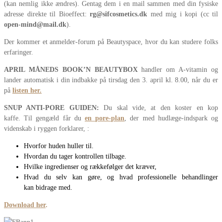
(kan nemlig ikke ændres). Gentag dem i en mail sammen med din fysiske
adresse direkte til Bioeffect:
rg@sifcosmetics.dk
med mig i kopi (cc til
open-mind@mail.dk
).
Der kommer et anmelder-forum på Beautyspace, hvor du kan studere folks
erfaringer.
APRIL MÅNEDS BOOK’N BEAUTYBOX
handler om A-vitamin og
lander automatisk i din indbakke på tirsdag den 3. april kl. 8.00, når du er
på
listen her
.
SNUP ANTI-PORE GUIDEN:
Du skal vide, at den koster en kop
kaffe. Til gengæld får du
en pore-plan
, der med hudlæge-indspark og
videnskab i ryggen forklarer, :
Hvorfor huden huller til.
Hvordan du tager kontrollen tilbage.
Hvilke ingredienser og rækkefølger det kræver,
Hvad du selv kan gøre, og hvad professionelle behandlinger
kan bidrage med.
Download her
.