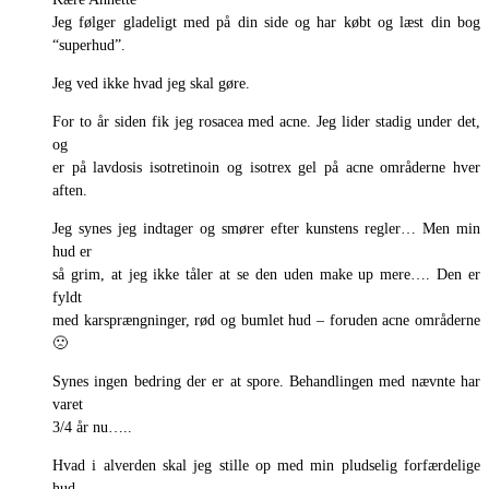
Jeg følger gladeligt med på din side og har købt og læst din bog
“superhud”.
Jeg ved ikke hvad jeg skal gøre.
For to år siden fik jeg rosacea med acne. Jeg lider stadig under det,
og
er på lavdosis isotretinoin og isotrex gel på acne områderne hver
aften.
Jeg synes jeg indtager og smører efter kunstens regler… Men min
hud er
så grim, at jeg ikke tåler at se den uden make up mere…. Den er
fyldt
med karsprængninger, rød og bumlet hud – foruden acne områderne
🙁
Synes ingen bedring der er at spore. Behandlingen med nævnte har
varet
3/4 år nu…..
Hvad i alverden skal jeg stille op med min pludselig forfærdelige
hud.