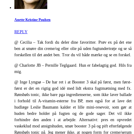
Anette Kristine Poulsen
REPLY
@ Cecilia – Tak fordi du deler dine favoritter. Prøv ex på det ene
ben at smøre din creme/og eller olie på uden fugtundertrøje og se så
forskellen til det andet ben. Tror du vil både mærke og se en forskel.
@ Charlotte JB – Pernille Teglgaard. Hun er fabelagtig god. Hils fra
mig.
@ Inge Lyngsø – De har ret i at Booster 3 skal på først, men først-
først er det en rigtig god idé med lidt ekstra fugtmætning med fx.
Rønsbøls tonic, ikke bare pga ingredienserne, som ikke laver ballade
i forhold til A-vitamin-esterne fra BP, men også for at lave det
hudlæge Leslie Baumann kalder et lille mini-resevoir, som gør at
huden bedre holder på fugten og de gode sager. Det vil ikke
forhindre den anden i at arbejde. Alternativt: pres en opvredet
vaskeklud mod ansigtshuden, smør booster 3 på og pift efterfølgende
Rønsbøls tonic på. Jeg mener ikke, at nogen form for creme/serum