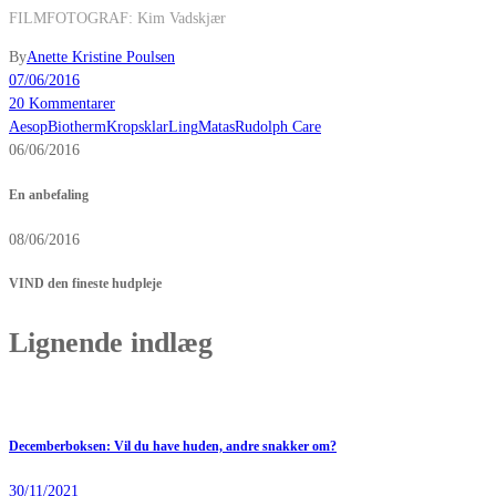
FILMFOTOGRAF: Kim Vadskjær
By
Anette Kristine Poulsen
07/06/2016
20 Kommentarer
Aesop
Biotherm
Kropsklar
Ling
Matas
Rudolph Care
06/06/2016
En anbefaling
08/06/2016
VIND den fineste hudpleje
Lignende indlæg
Decemberboksen: Vil du have huden, andre snakker om?
30/11/2021