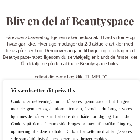
Bliv en del af Beautyspace
Få evidensbaseret og ligefrem skønhedssnak: Hvad virker – og
hvad gør ikke. Hver uge modtager du 2-3 aktuelle artikler med
fokus på især hud. Derudover adgang til bøger og foredrag med
Beautyspace-rabat, ligesom du selvfølgelig er blandt de første, der
får detaljerne på den aktuelle Beautyspace boks.
Indtast din e-mail og klik "TILMELD"
Vi værdsætter dit privatliv
TILMELD
Cookies er nødvendige for at få vores hjemmeside til at fungere,
men de gemmer også information om, hvordan du bruger vores
Tak for din tilmelding - du er nu på
hjemmeside, så vi kan forbedre den både for dig og for andre.
listen! Tilføj gerne
Cookies på denne hjemmeside bruges primært til trafikmåling og
optimering af sidens indhold. Du kan fortsætte med at bruge vores
hello@beautyspace.dk til dine
side som altid, hvis du accepterer, at vi bruger cookies.