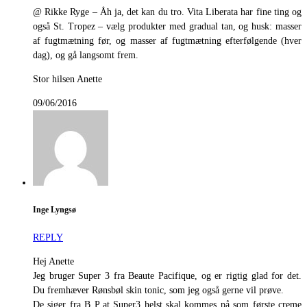
@ Rikke Ryge – Åh ja, det kan du tro. Vita Liberata har fine ting og
også St. Tropez – vælg produkter med gradual tan, og husk: masser
af fugtmætning før, og masser af fugtmætning efterfølgende (hver
dag), og gå langsomt frem.
Stor hilsen Anette
09/06/2016
Inge Lyngsø
REPLY
Hej Anette
Jeg bruger Super 3 fra Beaute Pacifique, og er rigtig glad for det.
Du fremhæver Rønsbøl skin tonic, som jeg også gerne vil prøve.
De siger fra B P at Super3 helst skal kommes på som første creme