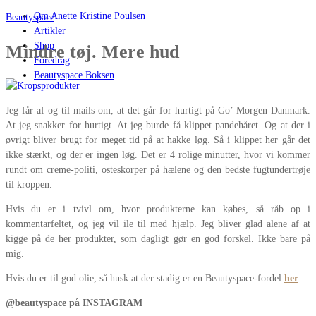
Om Anette Kristine Poulsen
Beautyspace
Artikler
Shop
Mindre tøj. Mere hud
Foredrag
Beautyspace Boksen
Jeg får af og til mails om, at det går for hurtigt på Go’ Morgen Danmark.
At jeg snakker for hurtigt. At jeg burde få klippet pandehåret. Og at der i
øvrigt bliver brugt for meget tid på at hakke løg. Så i klippet her går det
ikke stærkt, og der er ingen løg. Det er 4 rolige minutter, hvor vi kommer
rundt om creme-politi, osteskorper på hælene og den bedste fugtundertrøje
til kroppen.
Hvis du er i tvivl om, hvor produkterne kan købes, så råb op i
kommentarfeltet, og jeg vil ile til med hjælp. Jeg bliver glad alene af at
kigge på de her produkter, som dagligt gør en god forskel. Ikke bare på
mig.
Hvis du er til god olie, så husk at der stadig er en Beautyspace-fordel
her
.
@beautyspace på INSTAGRAM