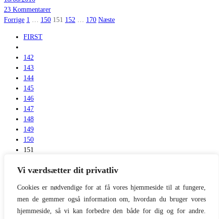
23 Kommentarer
Indlægsinddeling
Forrige
1
…
150
151
152
…
170
Næste
FIRST
142
143
144
145
146
147
148
149
150
151
152
Vi værdsætter dit privatliv
153
154
Cookies er nødvendige for at få vores hjemmeside til at fungere,
155
men de gemmer også information om, hvordan du bruger vores
156
hjemmeside, så vi kan forbedre den både for dig og for andre.
157