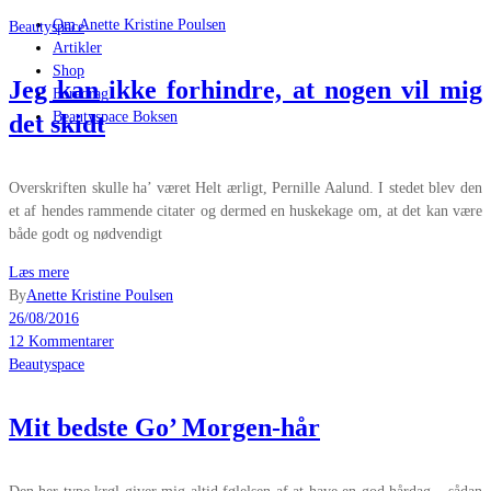
Om Anette Kristine Poulsen
Beautyspace
Artikler
Shop
Jeg kan ikke forhindre, at nogen vil mig
Foredrag
Beautyspace Boksen
det skidt
Overskriften skulle ha’ været Helt ærligt, Pernille Aalund. I stedet blev den
et af hendes rammende citater og dermed en huskekage om, at det kan være
både godt og nødvendigt
Læs mere
By
Anette Kristine Poulsen
26/08/2016
12 Kommentarer
Beautyspace
Mit bedste Go’ Morgen-hår