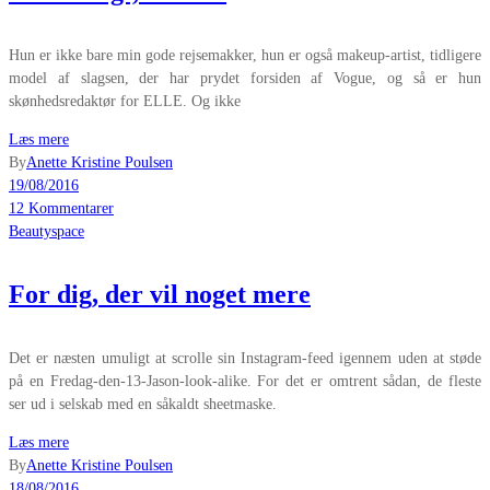
Hun er ikke bare min gode rejsemakker, hun er også makeup-artist, tidligere
model af slagsen, der har prydet forsiden af Vogue, og så er hun
skønhedsredaktør for ELLE. Og ikke
Læs mere
By
Anette Kristine Poulsen
19/08/2016
12 Kommentarer
Beautyspace
For dig, der vil noget mere
Det er næsten umuligt at scrolle sin Instagram-feed igennem uden at støde
på en Fredag-den-13-Jason-look-alike. For det er omtrent sådan, de fleste
ser ud i selskab med en såkaldt sheetmaske.
Læs mere
By
Anette Kristine Poulsen
18/08/2016