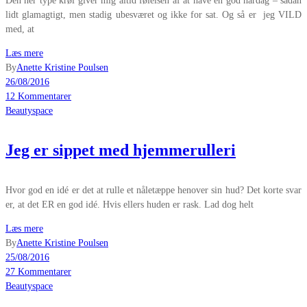
Den her type krøl giver mig altid følelsen af at have en god hårdag – sådan
lidt glamagtigt, men stadig ubesværet og ikke for sat. Og så er jeg VILD
med, at
Læs mere
By
Anette Kristine Poulsen
26/08/2016
12 Kommentarer
Beautyspace
Jeg er sippet med hjemmerulleri
Hvor god en idé er det at rulle et nåletæppe henover sin hud? Det korte svar
er, at det ER en god idé. Hvis ellers huden er rask. Lad dog helt
Læs mere
By
Anette Kristine Poulsen
25/08/2016
27 Kommentarer
Beautyspace