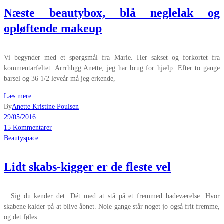
Næste beautybox, blå neglelak og
opløftende makeup
Vi begynder med et spørgsmål fra Marie. Her sakset og forkortet fra
kommentarfeltet: Arrrhhgg Anette, jeg har brug for hjælp. Efter to gange
barsel og 36 1/2 leveår må jeg erkende,
Læs mere
By
Anette Kristine Poulsen
29/05/2016
15 Kommentarer
Beautyspace
Lidt skabs-kigger er de fleste vel
Sig du kender det. Dét med at stå på et fremmed badeværelse. Hvor
skabene kalder på at blive åbnet. Nole gange står noget jo også frit fremme,
og det føles