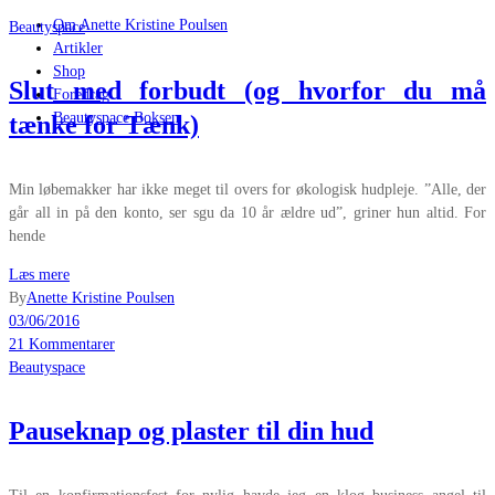
Om Anette Kristine Poulsen
Beautyspace
Artikler
Shop
Slut med forbudt (og hvorfor du må
Foredrag
Beautyspace Boksen
tænke for Tænk)
Min løbemakker har ikke meget til overs for økologisk hudpleje. ”Alle, der
går all in på den konto, ser sgu da 10 år ældre ud”, griner hun altid. For
hende
Læs mere
By
Anette Kristine Poulsen
03/06/2016
21 Kommentarer
Beautyspace
Pauseknap og plaster til din hud