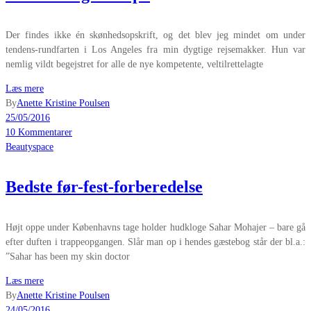
Der findes ikke én skønhedsopskrift, og det blev jeg mindet om under
tendens-rundfarten i Los Angeles fra min dygtige rejsemakker. Hun var
nemlig vildt begejstret for alle de nye kompetente, veltilrettelagte
Læs mere
By
Anette Kristine Poulsen
25/05/2016
10 Kommentarer
Beautyspace
Bedste før-fest-forberedelse
Højt oppe under Københavns tage holder hudkloge Sahar Mohajer – bare gå
efter duften i trappeopgangen. Slår man op i hendes gæstebog står der bl.a.:
”Sahar has been my skin doctor
Læs mere
By
Anette Kristine Poulsen
24/05/2016