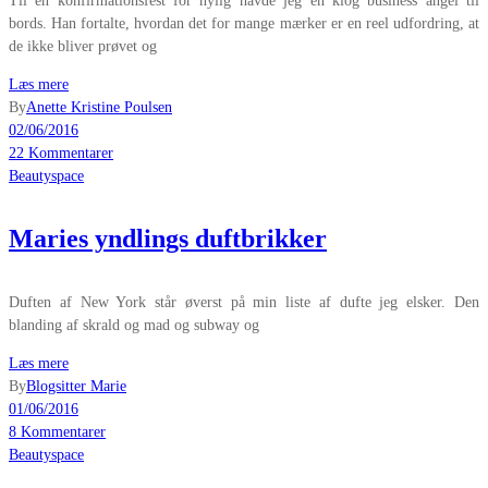
Til en konfirmationsfest for nylig havde jeg en klog business angel til
bords. Han fortalte, hvordan det for mange mærker er en reel udfordring, at
de ikke bliver prøvet og
Læs mere
By
Anette Kristine Poulsen
02/06/2016
22 Kommentarer
Beautyspace
Maries yndlings duftbrikker
Duften af New York står øverst på min liste af dufte jeg elsker. Den
blanding af skrald og mad og subway og
Læs mere
By
Blogsitter Marie
01/06/2016
8 Kommentarer
Beautyspace