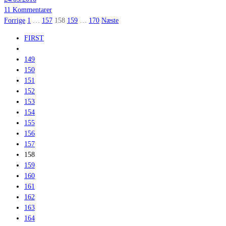
11 Kommentarer
Indlægsinddeling
Forrige
1
…
157
158
159
…
170
Næste
FIRST
149
150
151
152
153
154
155
156
157
158
159
160
161
162
163
164