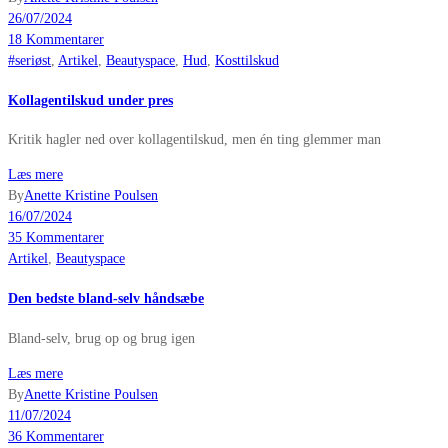
26/07/2024
18 Kommentarer
#seriøst
,
Artikel
,
Beautyspace
,
Hud
,
Kosttilskud
Kollagentilskud under pres
Kritik hagler ned over kollagentilskud, men én ting glemmer man
Læs mere
By
Anette Kristine Poulsen
16/07/2024
35 Kommentarer
Artikel
,
Beautyspace
Den bedste bland-selv håndsæbe
Bland-selv, brug op og brug igen
Læs mere
By
Anette Kristine Poulsen
11/07/2024
36 Kommentarer