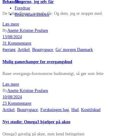
Behandlingerne, jeg selv får
Shop
Foredrag
De behandlinger, jeg selv får. Og dem, jeg er stoppet med.
Beautyspace Boksen
Læs mere
By
Anette Kristine Poulsen
13/08/2024
31 Kommentarer
#seriøst
,
Artikel
,
Beautyspace
,
Go' morgen Danmark
Mulig gamechanger for overgangshud
Raser overgangs-hormonerne hudmæssigt, så gør som Jette
Læs mere
By
Anette Kristine Poulsen
10/08/2024
23 Kommentarer
Artikel
,
Beautyspace
,
Forskningen bag
,
Hud
,
Kosttilskud
Nyt studie: Omega3 hjælper på akne
Omega3 gavnlig på akne, men kend betingelsen