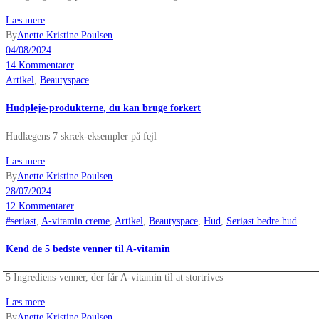
Læs mere
By
Anette Kristine Poulsen
04/08/2024
14 Kommentarer
Artikel
,
Beautyspace
Hudpleje-produkterne, du kan bruge forkert
Hudlægens 7 skræk-eksempler på fejl
Læs mere
By
Anette Kristine Poulsen
28/07/2024
12 Kommentarer
#seriøst
,
A-vitamin creme
,
Artikel
,
Beautyspace
,
Hud
,
Seriøst bedre hud
Kend de 5 bedste venner til A-vitamin
5 Ingrediens-venner, der får A-vitamin til at stortrives
Læs mere
By
Anette Kristine Poulsen