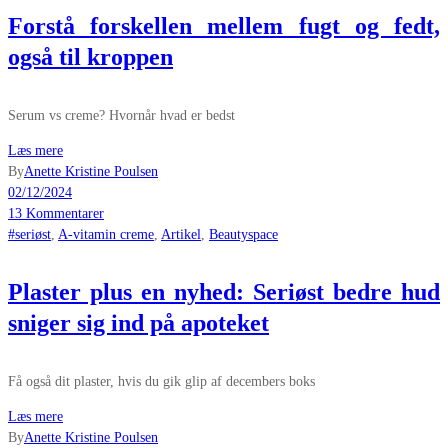
Forstå forskellen mellem fugt og fedt,
også til kroppen
Serum vs creme? Hvornår hvad er bedst
Læs mere
By
Anette Kristine Poulsen
02/12/2024
13 Kommentarer
#seriøst
,
A-vitamin creme
,
Artikel
,
Beautyspace
Plaster plus en nyhed: Seriøst bedre hud
sniger sig ind på apoteket
Få også dit plaster, hvis du gik glip af decembers boks
Læs mere
By
Anette Kristine Poulsen