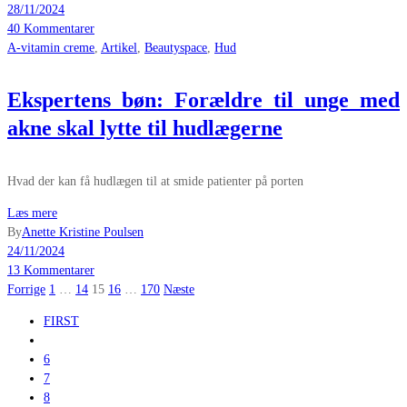
28/11/2024
40 Kommentarer
A-vitamin creme
,
Artikel
,
Beautyspace
,
Hud
Ekspertens bøn: Forældre til unge med
akne skal lytte til hudlægerne
Hvad der kan få hudlægen til at smide patienter på porten
Læs mere
By
Anette Kristine Poulsen
24/11/2024
13 Kommentarer
Indlægsinddeling
Forrige
1
…
14
15
16
…
170
Næste
FIRST
6
7
8