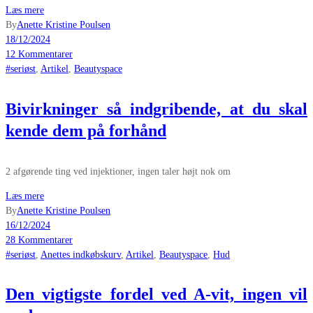
Læs mere
By
Anette Kristine Poulsen
18/12/2024
12 Kommentarer
#seriøst
,
Artikel
,
Beautyspace
Bivirkninger så indgribende, at du skal
kende dem på forhånd
2 afgørende ting ved injektioner, ingen taler højt nok om
Læs mere
By
Anette Kristine Poulsen
16/12/2024
28 Kommentarer
#seriøst
,
Anettes indkøbskurv
,
Artikel
,
Beautyspace
,
Hud
Den vigtigste fordel ved A-vit, ingen vil