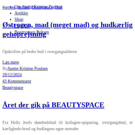
Om Anette Kristine Poulsen
#seriøst
,
Artikel
,
Beautyspace
,
Hud
Artikler
Shop
Østrogen, mad (meget mad) og hudkærlig
Foredrag
Beautyspace Boksen
genoprejsning
Opskriften på bedre hud i overgangsalderen
Læs mere
By
Anette Kristine Poulsen
29/12/2024
43 Kommentarer
Beautyspace
Året der gik på BEAUTYSPACE
Fra Hella Joofs skønhedsbud til kollagen-opsparing, overgangshud, et
kærligheds-brud og hudlægens egne metoder