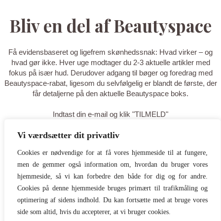
Bliv en del af Beautyspace
Få evidensbaseret og ligefrem skønhedssnak: Hvad virker – og
hvad gør ikke. Hver uge modtager du 2-3 aktuelle artikler med
fokus på især hud. Derudover adgang til bøger og foredrag med
Beautyspace-rabat, ligesom du selvfølgelig er blandt de første, der
får detaljerne på den aktuelle Beautyspace boks.
Indtast din e-mail og klik "TILMELD"
Vi værdsætter dit privatliv
TILMELD
Cookies er nødvendige for at få vores hjemmeside til at fungere,
men de gemmer også information om, hvordan du bruger vores
Tak for din tilmelding - du er nu på
hjemmeside, så vi kan forbedre den både for dig og for andre.
listen! Tilføj gerne
Cookies på denne hjemmeside bruges primært til trafikmåling og
optimering af sidens indhold. Du kan fortsætte med at bruge vores
hello@beautyspace.dk til dine
side som altid, hvis du accepterer, at vi bruger cookies.