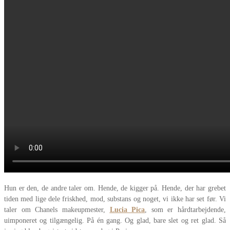
Hun er den, de andre taler om. Hende, de kigger på. Hende, der har grebet
tiden med lige dele friskhed, mod, substans og noget, vi ikke har set før. Vi
taler om Chanels makeupmester,
Lucia Pica
, som er hårdtarbejdende,
uimponeret og tilgængelig. På én gang. Og glad, bare slet og ret glad. Så