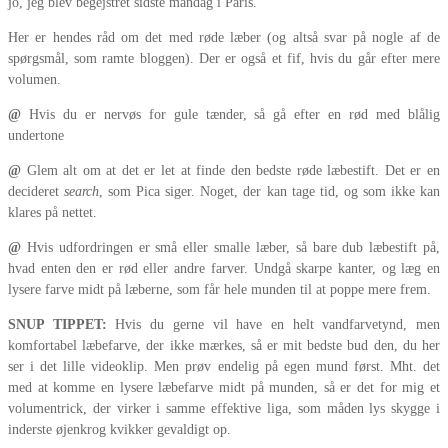
jo, jeg blev begejstret sidste mandag i Paris.
Her er hendes råd om det med røde læber (og altså svar på nogle af de
spørgsmål, som ramte bloggen). Der er også et fif, hvis du går efter mere
volumen.
@
Hvis du er nervøs for gule tænder, så gå efter en rød med blålig
undertone
@
Glem alt om at det er let at finde den bedste røde læbestift. Det er en
decideret
search
, som Pica siger. Noget, der kan tage tid, og som ikke kan
klares på nettet.
@
Hvis udfordringen er små eller smalle læber, så bare dub læbestift på,
hvad enten den er rød eller andre farver. Undgå skarpe kanter, og læg en
lysere farve midt på læberne, som får hele munden til at poppe mere frem.
SNUP TIPPET:
Hvis du gerne vil have en helt vandfarvetynd, men
komfortabel læbefarve, der ikke mærkes, så er mit bedste bud den, du her
ser i det lille videoklip. Men prøv endelig på egen mund først. Mht. det
med at komme en lysere læbefarve midt på munden, så er det for mig et
volumentrick, der virker i samme effektive liga, som måden lys skygge i
inderste øjenkrog kvikker gevaldigt op.