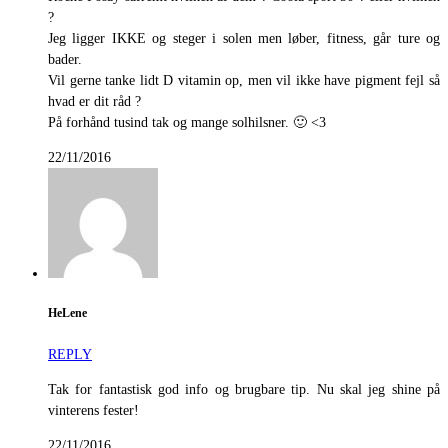
?
Jeg ligger IKKE og steger i solen men løber, fitness, går ture og
bader.
Vil gerne tanke lidt D vitamin op, men vil ikke have pigment fejl så
hvad er dit råd ?
På forhånd tusind tak og mange solhilsner. 🙂 <3
22/11/2016
HeLene
REPLY
Tak for fantastisk god info og brugbare tip. Nu skal jeg shine på
vinterens fester!
22/11/2016