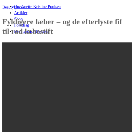
Om Anette Kristine Poulsen
Beautyspace
Artikler
Shop
Fyldigere læber – og de efterlyste fif
Foredrag
til rød læbestift
Beautyspace Boksen