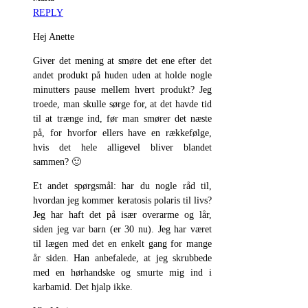
REPLY
Hej Anette
Giver det mening at smøre det ene efter det
andet produkt på huden uden at holde nogle
minutters pause mellem hvert produkt? Jeg
troede, man skulle sørge for, at det havde tid
til at trænge ind, før man smører det næste
på, for hvorfor ellers have en rækkefølge,
hvis det hele alligevel bliver blandet
sammen? 🙂
Et andet spørgsmål: har du nogle råd til,
hvordan jeg kommer keratosis polaris til livs?
Jeg har haft det på især overarme og lår,
siden jeg var barn (er 30 nu). Jeg har været
til lægen med det en enkelt gang for mange
år siden. Han anbefalede, at jeg skrubbede
med en hørhandske og smurte mig ind i
karbamid. Det hjalp ikke.