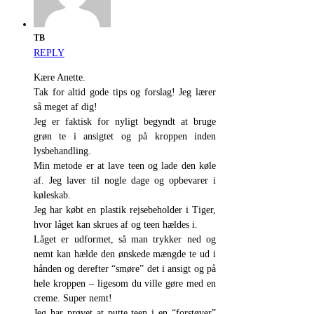
TB
REPLY
Kære Anette.
Tak for altid gode tips og forslag! Jeg lærer
så meget af dig!
Jeg er faktisk for nyligt begyndt at bruge
grøn te i ansigtet og på kroppen inden
lysbehandling.
Min metode er at lave teen og lade den køle
af. Jeg laver til nogle dage og opbevarer i
køleskab.
Jeg har købt en plastik rejsebeholder i Tiger,
hvor låget kan skrues af og teen hældes i.
Låget er udformet, så man trykker ned og
nemt kan hælde den ønskede mængde te ud i
hånden og derefter “smøre” det i ansigt og på
hele kroppen – ligesom du ville gøre med en
creme. Super nemt!
Jeg har prøvet at putte teen i en “forstøver”