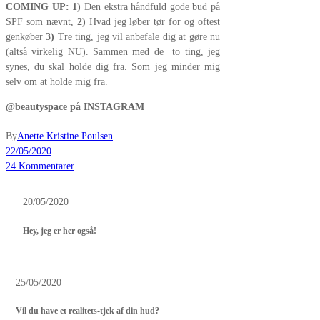
COMING UP:
1)
Den ekstra håndfuld gode bud på
SPF som nævnt,
2)
Hvad jeg løber tør for og oftest
genkøber
3)
Tre ting, jeg vil anbefale dig at gøre nu
(altså virkelig NU). Sammen med de to ting, jeg
synes, du skal holde dig fra. Som jeg minder mig
selv om at holde mig fra.
@beautyspace på INSTAGRAM
By
Anette Kristine Poulsen
22/05/2020
24 Kommentarer
20/05/2020
Hey, jeg er her også!
25/05/2020
Vil du have et realitets-tjek af din hud?