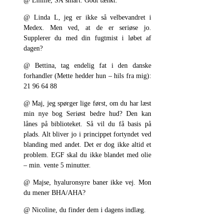
@ Emilie, SÅ smart. Godt tænkt.
@ Linda L, jeg er ikke så velbevandret i
Medex. Men ved, at de er seriøse jo.
Supplerer du med din fugtmist i løbet af
dagen?
@ Bettina, tag endelig fat i den danske
forhandler (Mette hedder hun – hils fra mig):
21 96 64 88
@ Maj, jeg spørger lige først, om du har læst
min nye bog Seriøst bedre hud? Den kan
lånes på biblioteket. Så vil du få basis på
plads. Alt bliver jo i princippet fortyndet ved
blanding med andet. Det er dog ikke altid et
problem. EGF skal du ikke blandet med olie
– min. vente 5 minutter.
@ Majse, hyaluronsyre baner ikke vej. Mon
du mener BHA/AHA?
@ Nicoline, du finder dem i dagens indlæg.