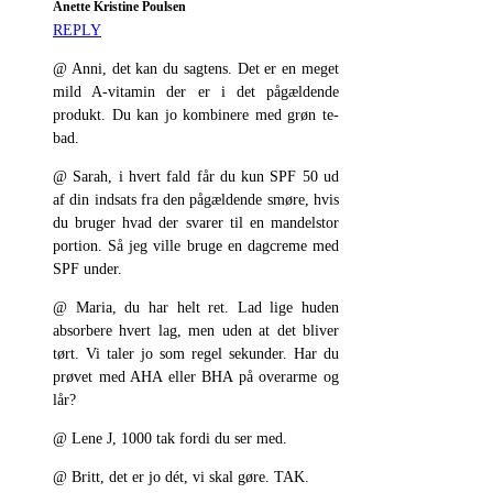
Anette Kristine Poulsen
REPLY
@ Anni, det kan du sagtens. Det er en meget
mild A-vitamin der er i det pågældende
produkt. Du kan jo kombinere med grøn te-
bad.
@ Sarah, i hvert fald får du kun SPF 50 ud
af din indsats fra den pågældende smøre, hvis
du bruger hvad der svarer til en mandelstor
portion. Så jeg ville bruge en dagcreme med
SPF under.
@ Maria, du har helt ret. Lad lige huden
absorbere hvert lag, men uden at det bliver
tørt. Vi taler jo som regel sekunder. Har du
prøvet med AHA eller BHA på overarme og
lår?
@ Lene J, 1000 tak fordi du ser med.
@ Britt, det er jo dét, vi skal gøre. TAK.