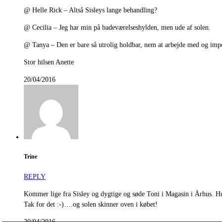
@ Helle Rick – Altså Sisleys lange behandling?
@ Cecilia – Jeg har min på badeværelseshylden, men ude af solen.
@ Tanya – Den er bare så utrolig holdbar, nem at arbejde med og impo
Stor hilsen Anette
20/04/2016
Trine
REPLY
Kommer lige fra Sisley og dygtige og søde Toni i Magasin i Århus. H
Tak for det :-)….og solen skinner oven i købet!
20/04/2016