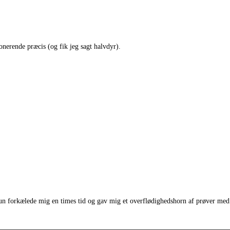
nerende præcis (og fik jeg sagt halvdyr).
un forkælede mig en times tid og gav mig et overflødighedshorn af prøver med