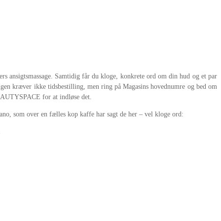
ers ansigtsmassage. Samtidig får du kloge, konkrete ord om din hud og et par
lingen kræver ikke tidsbestilling, men ring på Magasins hovednumre og bed om
t BEAUTYSPACE for at indløse det.
nano, som over en fælles kop kaffe har sagt de her – vel kloge ord:
.