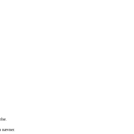
else.
u nævner.