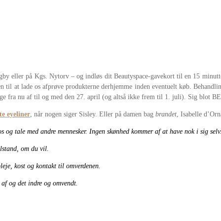
gby eller på Kgs. Nytorv – og indløs dit Beautyspace-gavekort til en 15 minutt
den til at lade os afprøve produkterne derhjemme inden eventuelt køb. Behand
age fra nu af til og med den 27. april (og altså ikke frem til 1. juli). Sig blo
te eyeliner
, når nogen siger Sisley. Eller på damen bag
brandet
, Isabelle d’Or
re os og tale med andre mennesker. Ingen skønhed kommer af at have nok i sig selv
lstand, om du vil.
leje, kost og kontakt til omverdenen.
r af og det indre og omvendt.