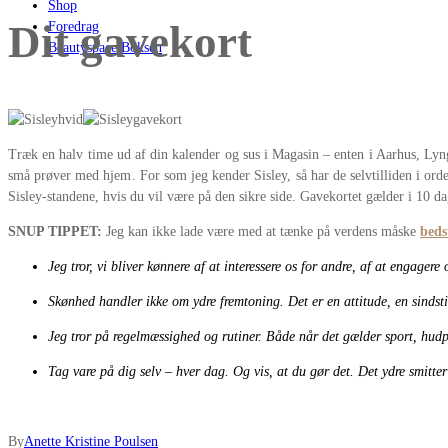
Shop
Dit gavekort
Foredrag
Beautyspace Boksen
Træk en halv time ud af din kalender og sus i Magasin – enten i Aarhus, Lyn
små prøver med hjem. For som jeg kender Sisley, så har de selvtilliden i or
Sisley-standene, hvis du vil være på den sikre side. Gavekortet gælder i 10 d
SNUP TIPPET:
Jeg kan ikke lade være med at tænke på verdens måske
beds
Jeg tror, vi bliver kønnere af at interessere os for andre, af at engage
Skønhed handler ikke om ydre fremtoning. Det er en attitude, en sindsti
Jeg tror på regelmæssighed og rutiner. Både når det gælder sport, hudp
Tag vare på dig selv – hver dag. Og vis, at du gør det. Det ydre smitte
By
Anette Kristine Poulsen