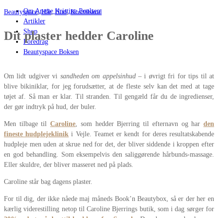
Om Anette Kristine Poulsen
Beautyspace
,
Hår
,
Hud
,
Kosttilskud
Artikler
Shop
Dit plaster hedder Caroline
Foredrag
Beautyspace Boksen
Om lidt udgiver vi
sandheden om appelsinhud
– i øvrigt fri for tips til at
blive bikiniklar, for jeg forudsætter, at de fleste selv kan det med at tage
tøjet af. Så man er klar. Til stranden. Til gengæld får du de ingredienser,
der gør indtryk på hud, der buler.
Men tilbage til
Caroline
, som hedder Bjerring til efternavn og har
den
fineste hudplejeklinik
i Vejle. Teamet er kendt for deres resultatskabende
hudpleje men uden at skrue ned for det, der bliver siddende i kroppen efter
en god behandling. Som eksempelvis den saliggørende hårbunds-massage.
Eller skuldre, der bliver masseret ned på plads.
Caroline står bag dagens plaster.
For til dig, der ikke nåede maj måneds Book’n Beautybox, så er der her en
kærlig viderestilling netop til Caroline Bjerrings butik, som i dag sørger for