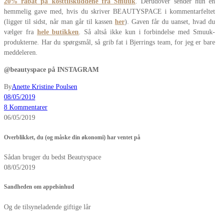
20% rabat på kosttilskuddene fra Smuuk
. Derudover sender hun en
hemmelig gave med, hvis du skriver BEAUTYSPACE i kommentarfeltet
(ligger til sidst, når man går til kassen
her
). Gaven får du uanset, hvad du
vælger fra
hele butikken
. Så altså ikke kun i forbindelse med Smuuk-
produkterne. Har du spørgsmål, så grib fat i Bjerrings team, for jeg er bare
meddeleren.
@beautyspace på INSTAGRAM
By
Anette Kristine Poulsen
08/05/2019
8 Kommentarer
06/05/2019
Overblikket, du (og måske din økonomi) har ventet på
Sådan bruger du bedst Beautyspace
08/05/2019
Sandheden om appelsinhud
Og de tilsyneladende giftige lår