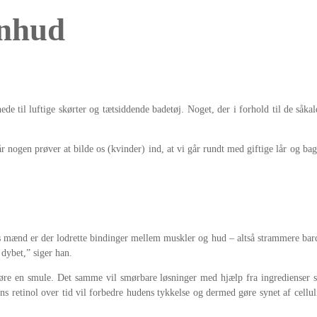
inhud
 til luftige skørter og tætsiddende badetøj. Noget, der i forhold til de såkaldt
 når nogen prøver at bilde os (kvinder) ind, at vi går rundt med giftige lår og
 mænd er der lodrette bindinger mellem muskler og hud – altså strammere bard
dybet,” siger han.
e en smule. Det samme vil smørbare løsninger med hjælp fra ingredienser so
ns retinol over tid vil forbedre hudens tykkelse og dermed gøre synet af cell