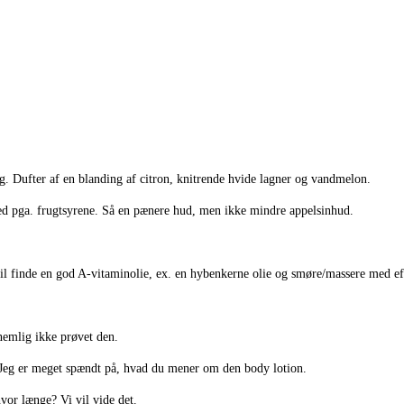
g. Dufter af en blanding af citron, knitrende hvide lagner og vandmelon.
med pga. frugtsyrene. Så en pænere hud, men ikke mindre appelsinhud.
vil finde en god A-vitaminolie, ex. en hybenkerne olie og smøre/massere med ef
emlig ikke prøvet den.
. Jeg er meget spændt på, hvad du mener om den body lotion.
vor længe? Vi vil vide det.