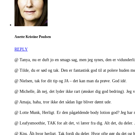
Anette Kristine Poulsen
REPLY
@ Tanya, nu er duft jo en smags sag, men jeg synes, den er vidunderli
@ Tilde, du er sød og tak. Den er fantastisk god til at polere huden 
@ Nielsen, tak for dit tip og JA – det kan man da prøve. God idé.
@ Michelle, åh nej, det lyder ikke rart (ønsker dig god bedring). Jeg 
@ Amaja, haha, tror ikke det sådan lige bliver dømt ude.
@ Lotte Munk, Herligt. Er den pågældende body lotion god? Jeg har n
@ Leafysmoothie, TAK for alt det, vi lærer fra dig. Alt det, du deler
@ Kiss, Åh hvor herligt. Tak fordi du deler. Hvor ofte gør du det og h