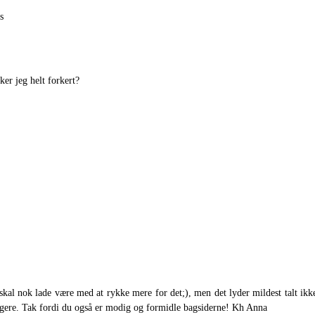
s
ker jeg helt forkert?
 skal nok lade være med at rykke mere for det;), men det lyder mildest talt i
klogere. Tak fordi du også er modig og formidle bagsiderne! Kh Anna