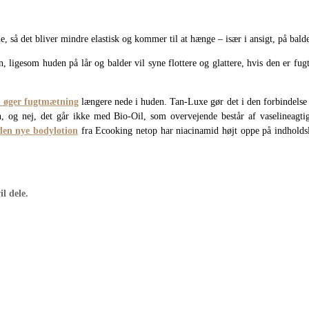
 så det bliver mindre elastisk og kommer til at hænge – især i ansigt, på balde
n, ligesom huden på lår og balder vil syne flottere og glattere, hvis den er fu
m øger fugtmætning
længere nede i huden. Tan-Luxe gør det i den forbindelse go
, og nej, det går ikke med Bio-Oil, som overvejende består af vaselineagti
den nye bodylotion
fra Ecooking netop har niacinamid højt oppe på indholdsl
il dele.