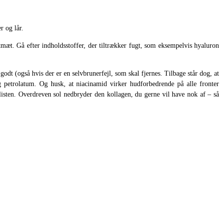
r og lår.
gtmæt. Gå efter indholdsstoffer, der tiltrækker fugt, som eksempelvis hyaluron
dt (også hvis der er en selvbrunerfejl, som skal fjernes. Tilbage står dog, at
g petrolatum. Og husk, at niacinamid virker hudforbedrende på alle fronter
isten. Overdreven sol nedbryder den kollagen, du gerne vil have nok af – så