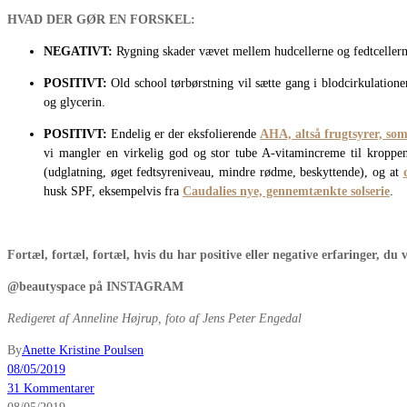
HVAD DER GØR EN FORSKEL:
NEGATIVT:
Rygning skader vævet mellem hudcellerne og fedtcellerne,
POSITIVT:
Old school tørbørstning vil sætte gang i blodcirkulatione
og glycerin.
POSITIVT:
Endelig er der eksfolierende
AHA, altså frugtsyrer, so
vi mangler en virkelig god og stor tube A-vitamincreme til kroppen
(udglatning, øget fedtsyreniveau, mindre rødme, beskyttende), og at
husk SPF, eksempelvis fra
Caudalies nye, gennemtænkte solserie
.
Fortæl, fortæl, fortæl, hvis du har positive eller negative erfaringer, du v
@beautyspace på INSTAGRAM
Redigeret af Anneline Højrup, foto af Jens Peter Engedal
By
Anette Kristine Poulsen
08/05/2019
31 Kommentarer