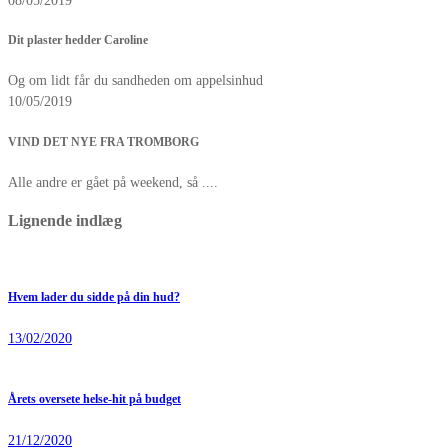
08/05/2019
Dit plaster hedder Caroline
Og om lidt får du sandheden om appelsinhud
10/05/2019
VIND DET NYE FRA TROMBORG
Alle andre er gået på weekend, så ....
Lignende indlæg
Hvem lader du sidde på din hud?
13/02/2020
Årets oversete helse-hit på budget
21/12/2020