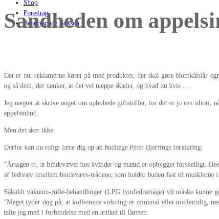
Shop
Sandheden om appels
Foredrag
Beautyspace Boksen
Det er nu, reklamerne kører på med produkter, der skal gøre blomkålslår egnede
og så dem, der tænker, at det vel næppe skader, og hvad nu hvis …
Jeg nægter at skrive noget om ophobede giftstoffer, for det er jo ren idioti,
appelsinhud.
Men det sker ikke.
Derfor kan du roligt læne dig op ad hudlæge Peter Bjerrings forklaring:
”Årsagen er, at bindevævet hos kvinder og mænd er opbygget forskelligt. Hos
af fedtvæv imellem bindevævs-trådene, som holder huden fast til musklerne i 
Såkaldt vakuum-rulle-behandlinger (LPG lymfedrænage) vil måske kunne gør
”Meget tyder dog på, at koffeinens virkning er minimal eller midlertidig, me
talte jeg med i forbindelse med en artikel til Børsen.