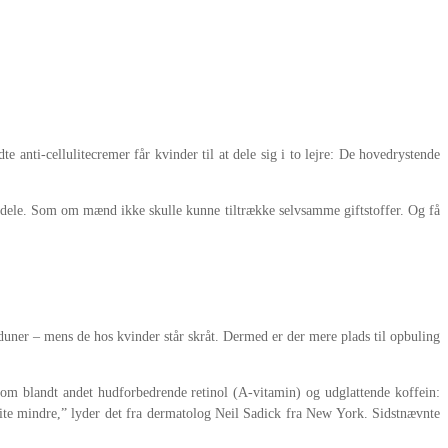
e anti-cellulitecremer får kvinder til at dele sig i to lejre: De hovedrystende
 bagdele. Som om mænd ikke skulle kunne tiltrække selvsamme giftstoffer. Og få
uner – mens de hos kvinder står skråt. Dermed er der mere plads til opbuling
m blandt andet hudforbedrende retinol (A-vitamin) og udglattende koffein:
ulite mindre,” lyder det fra dermatolog Neil Sadick fra New York. Sidstnævnte