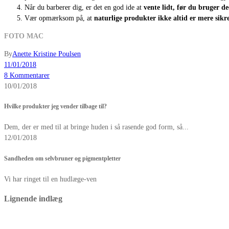
Når du barberer dig, er det en god ide at
vente lidt, før du bruger d
Vær opmærksom på, at
naturlige produkter ikke altid er mere sikr
FOTO MAC
By
Anette Kristine Poulsen
11/01/2018
8 Kommentarer
10/01/2018
Hvilke produkter jeg vender tilbage til?
Dem, der er med til at bringe huden i så rasende god form, så...
12/01/2018
Sandheden om selvbruner og pigmentpletter
Vi har ringet til en hudlæge-ven
Lignende indlæg