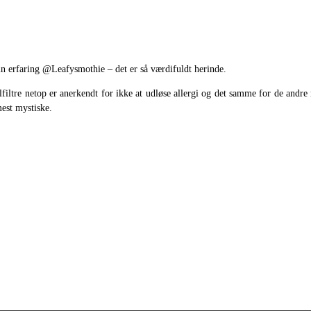
din erfaring @Leafysmothie – det er så værdifuldt herinde.
tre netop er anerkendt for ikke at udløse allergi og det samme for de andre m
mest mystiske.