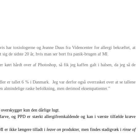
is har toxiologerne og Jeanne Duus fra Videncenter for allergi bekræftet, at
 sig de sidste 20 år, hvis man ser bort fra panik-brugen af MI.
r kørt hårdt over af Photoshop, så fik jeg kaffen galt i halsen, da jeg så de
er er tallet 6 % i Danmark. Jeg var derfor også overrasket over at se tallene
 den almindelige raske befolkning, men derimod eksempatienter.”
 overskygger kun den dårlige lugt.
rfarve, og PPD er stærkt allergifremkaldende og kan i værste tilfælde kræve
I er ikke længere tilladt i
leave on
produkter, men findes stadigvæk i
rinse of