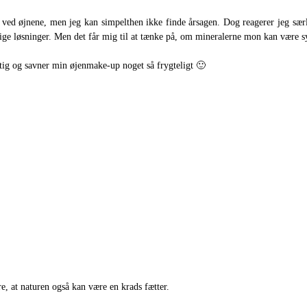
ved øjnene, men jeg kan simpelthen ikke finde årsagen. Dog reagerer jeg særl
nlige løsninger. Men det får mig til at tænke på, om mineralerne mon kan være
ittig og savner min øjenmake-up noget så frygteligt 🙂
re, at naturen også kan være en krads fætter.