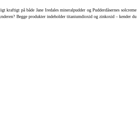
igt kraftigt på både Jane Iredales mineralpudder og Pudderdåsernes solcreme
 synderen? Begge produkter indeholder titaniumdioxid og zinkoxid – kender du