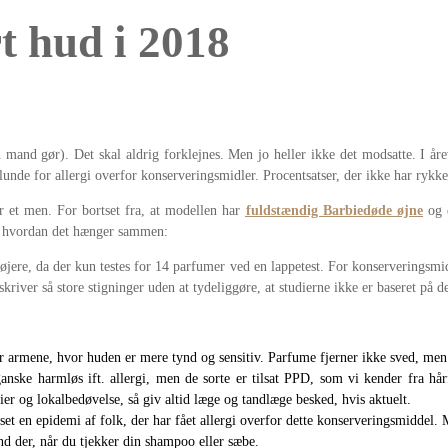
t hud i 2018
and gør). Det skal aldrig forklejnes. Men jo heller ikke det modsatte. I årev
nde for allergi overfor konserveringsmidler. Procentsatser, der ikke har rykket
 et men. For bortset fra, at modellen har
fuldstændig Barbiedøde øjne
og e
, hvordan det hænger sammen:
jere, da der kun testes for 14 parfumer ved en lappetest. For konserveringsmidl
river så store stigninger uden at tydeliggøre, at studierne ikke er baseret på
er armene, hvor huden er mere tynd og sensitiv. Parfume fjerner ikke sved, men
anske harmløs ift. allergi, men de sorte er tilsat PPD, som vi kender fra hå
 og lokalbedøvelse, så giv altid læge og tandlæge besked, hvis aktuelt.
et en epidemi af folk, der har fået allergi overfor dette konserveringsmiddel. M
nd der, når du tjekker din shampoo eller sæbe.