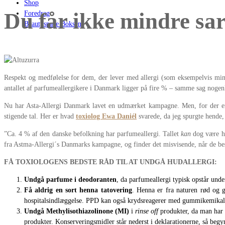
Shop
Du får ikke mindre sar
Foredrag
Beautyspace Boksen
Respekt og medfølelse for dem, der lever med allergi (som eksempelvis min m
antallet af parfumeallergikere i Danmark ligger på fire % – samme sag nogenlu
Nu har Asta-Allergi Danmark lavet en udmærket kampagne. Men, for der er
stigende tal. Her er hvad
toxiolog Ewa Daniél
svarede, da jeg spurgte hende
”Ca. 4 % af den danske befolkning har parfumeallergi. Tallet
kan
dog være hø
fra Astma-Allergi´s Danmarks kampagne, og finder det misvisende, når de besk
FÅ TOXIOLOGENS BEDSTE RÅD TIL AT UNDGÅ HUDALLERGI:
Undgå parfume i deodoranten
, da parfumeallergi typisk opstår und
Få aldrig en sort henna tatovering
. Henna er fra naturen rød og g
hospitalsindlæggelse. PPD kan også krydsreagerer med gummikemikalier
Undgå Methylisothiazolinone (MI)
i
rinse off
produkter, da man har s
produkter. Konserveringsmidler står nederst i deklarationerne, så begy