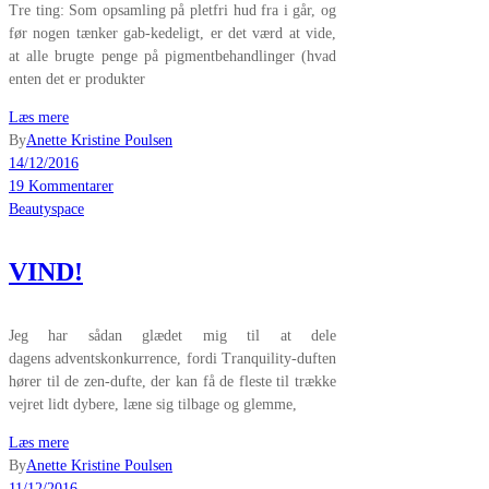
Tre ting: Som opsamling på pletfri hud fra i går, og
før nogen tænker gab-kedeligt, er det værd at vide,
at alle brugte penge på pigmentbehandlinger (hvad
enten det er produkter
Læs mere
By
Anette Kristine Poulsen
14/12/2016
19 Kommentarer
Beautyspace
VIND!
Jeg har sådan glædet mig til at dele
dagens adventskonkurrence, fordi Tranquility-duften
hører til de zen-dufte, der kan få de fleste til trække
vejret lidt dybere, læne sig tilbage og glemme,
Læs mere
By
Anette Kristine Poulsen
11/12/2016