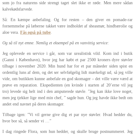
som jo fra naturens side strengt taget slet ikke er røde. Men mere sådan
kalvekødsfarvede.
Så: En kæmpe anbefaling. Og for resten – den giver en pomade-rar
fornemmelse på læberne takket være indholdet af sheasmør, hindbærolie og
aloe vera.
Fås også på tube
.
Og så til nyt emne. Nemlig et eksempel på en vanvittig service:
Jeg oplevede en service i går, som var urealistisk vild. Kom ind i butik
(Ganni i København), hvor jeg har købt et par 2500 kroners dyre støvler
tilbage i november 2020. Min hund har for et par måneder siden spist en
ordentlig luns af dem, og det ser selvfølgelig lidt mærkeligt ud, så jeg ville
vide, om butikken kunne anbefale en god skomager – det ville være værd at
prøve en reparation. Ekspedienten (en kvinde i starten af 20’erne vil jeg
tro) levede sig helt ind i den amputerede støvle. ”Jeg kan ikke love noget,
men jeg tjekker lige med min chef, ” sagde hun. Og jeg havde ikke bedt om
andet end navnet på deres skomager.
Tilbage igen: ”Vi vil gerne give dig et par nye støvler. Hvad hedder du,
hvor bor så, så sender vi …”
I dag ringede Flora, som hun hedder, og skulle bruge postnummeret. Jeg