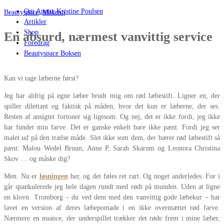
Om Anette Kristine Poulsen
Beautyspace
,
Makeup
Artikler
Shop
En absurd, nærmest vanvittig service
Foredrag
Beautyspace Boksen
Kan vi tage læberne først?
Jeg har aldrig på egne læber brudt mig om rød læbestift. Ligner en, der
spiller dilettant og faktisk på måden, hvor det kun er læberne, der ses.
Resten af ansigtet fortoner sig ligesom. Og nej, det er ikke fordi, jeg ikke
har fundet min farve. Det er ganske enkelt bare ikke pænt. Fordi jeg ser
malet ud på den trælse måde. Slet ikke som dem, der bærer rød læbestift så
pænt: Malou Wedel Bruun, Anne P, Sarah Skarum og Leonora Christina
Skov … og måske dig?
Men. Nu er
løsningen
her, og det føles ret rart. Og noget anderledes. For i
går spankulerede jeg hele dagen rundt med rødt på munden. Uden at ligne
en klovn. Tromborg – du ved dem med den vanvittig gode læbekur – har
lavet en version af deres læbepomade i en ikke overmættet rød farve.
Nærmere en nuance, der underspillet trækker det røde frem i mine læber,