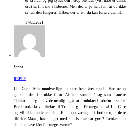
er så lidt, og jeg synes den netop blendes (vist ikke et dansk
ord) så fint ind i læberne. Men det er jo helt fair, at du ikke
synes, den fungerer. Håber, der er en, du kan forære den til.
17/05/2021
Sanna
REPLY
Lip Cure. Min uundværlige makker hele året rundt. Har netop
genkøbt den i krukke form. Af helt samme årsag som Jeanette
Thulstrup. Jeg oplevede nemlig også, at produktet i tubeform skilte.
Burde nok skrive direkte til Tromborg… Er mega fan af Lip Cure
og vil ikke undvære den. Kan opbevaringen i butikken, i dette
tilfælde Matas, have noget med konsistensen at gøre? Tænker, om
den kan have fået for meget varme?