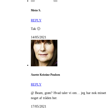
Mette S.
REPLY
Tak 🙂
14/05/2021
Anette Kristine Poulsen
REPLY
@ Beam, grøn? Hvad taler vi om… jeg har nok misset
noget af tråden her.
17/05/2021