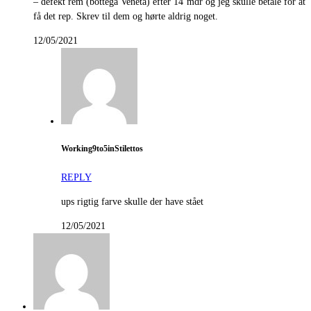
– defekt rem (bottega Veneta) efter 14 mdr og jeg skulle betale for at
få det rep. Skrev til dem og hørte aldrig noget.
12/05/2021
Working9to5inStilettos
REPLY
ups rigtig farve skulle der have stået
12/05/2021