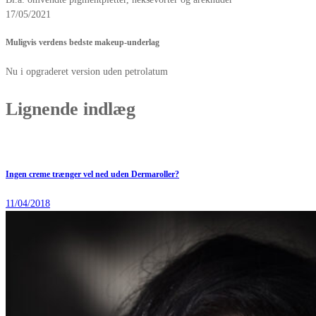
17/05/2021
Muligvis verdens bedste makeup-underlag
Nu i opgraderet version uden petrolatum
Lignende indlæg
Ingen creme trænger vel ned uden Dermaroller?
11/04/2018