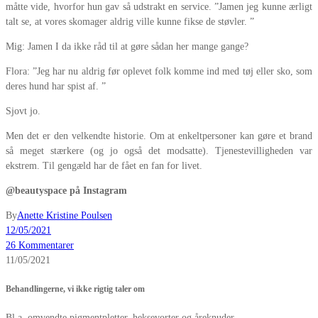
måtte vide, hvorfor hun gav så udstrakt en service. ”Jamen jeg kunne ærligt
talt se, at vores skomager aldrig ville kunne fikse de støvler. ”
Mig: Jamen I da ikke råd til at gøre sådan her mange gange?
Flora: ”Jeg har nu aldrig før oplevet folk komme ind med tøj eller sko, som
deres hund har spist af. ”
Sjovt jo.
Men det er den velkendte historie. Om at enkeltpersoner kan gøre et brand
så meget stærkere (og jo også det modsatte). Tjenestevilligheden var
ekstrem. Til gengæld har de fået en fan for livet.
@beautyspace på Instagram
By
Anette Kristine Poulsen
12/05/2021
26 Kommentarer
11/05/2021
Behandlingerne, vi ikke rigtig taler om
Bl.a. omvendte pigmentpletter, heksevorter og åreknuder