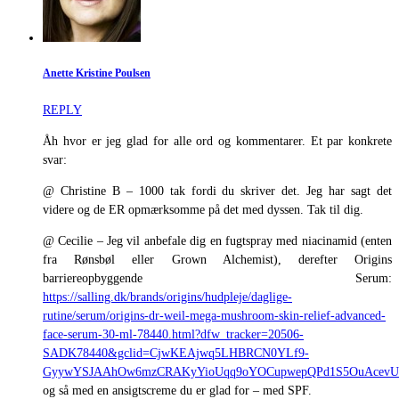
Anette Kristine Poulsen
REPLY
Åh hvor er jeg glad for alle ord og kommentarer. Et par konkrete
svar:
@ Christine B – 1000 tak fordi du skriver det. Jeg har sagt det
videre og de ER opmærksomme på det med dyssen. Tak til dig.
@ Cecilie – Jeg vil anbefale dig en fugtspray med niacinamid (enten
fra Rønsbøl eller Grown Alchemist), derefter Origins
barriereopbyggende Serum:
https://salling.dk/brands/origins/hudpleje/daglige-
rutine/serum/origins-dr-weil-mega-mushroom-skin-relief-advanced-
face-serum-30-ml-78440.html?dfw_tracker=20506-
SADK78440&gclid=CjwKEAjwq5LHBRCN0YLf9-
GyywYSJAAhOw6mzCRAKyYioUqq9oYOCupwepQPd1S5OuAcev
og så med en ansigtscreme du er glad for – med SPF.