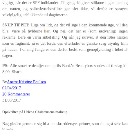
vigtigt, når der er SPF indblandet. Til gengæld giver silikone ingen mening
om natten, og solbeskyttelsesfiltre gør slet ikke, så derfor er sprayen
selvfølgelig udelukkende til dagtimerne.
SNUP TIPPET:
Lige om lidt, og det vil sige i den kommende uge, vil den
bl.a. være på hylderne
her
.
Og nej, det her er (som sædvanlig) ingen
reklame. Bare en varm anbefaling. Og når jeg skriver, at den føles næsten
som en fugtmist, så er det fordi, den efterlader en ganske svag usynlig film
på huden. For mig fungerer den derfor bedst som genopfyldning i løbet af
dagen.
PS:
Alle smækre detaljer om aprils Book’n Beautybox sendes ud tirsdag kl.
8.00. Sharp.
By
Anette Kristine Poulsen
02/04/2017
20 Kommentarer
31/03/2017
Opskriften på Helena Christensens makeup
Bag gløden gemmer sig bl.a. en skræddersyet primer, som du også selv kan
blande