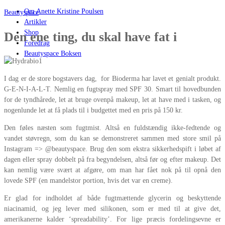
Om Anette Kristine Poulsen
Beautyspace
Artikler
Shop
Den ene ting, du skal have fat i
Foredrag
Beautyspace Boksen
I dag er de store bogstavers dag, for Bioderma har lavet et genialt produkt.
G-E-N-I-A-L-T. Nemlig en fugtspray med SPF 30. Smart til hovedbunden
for de tyndhårede, let at bruge ovenpå makeup, let at have med i tasken, og
nogenlunde let at få plads til i budgettet med en pris på 150 kr.
Den føles næsten som fugtmist. Altså en fuldstændig ikke-fedtende og
vandet støvregn, som du kan se demonstreret sammen med store smil på
Instagram => @beautyspace. Brug den som ekstra sikkerhedspift i løbet af
dagen eller spray dobbelt på fra begyndelsen, altså før og efter makeup. Det
kan nemlig være svært at afgøre, om man har fået nok på til opnå den
lovede SPF (en mandelstor portion, hvis det var en creme).
Er glad for indholdet af både fugtmættende glycerin og beskyttende
niacinamid, og jeg lever med silikonen, som er med til at give det,
amerikanerne kalder ‘spreadability’. For lige præcis fordelingsevne er