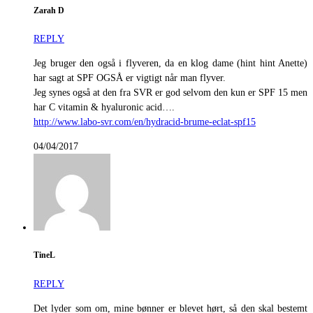
Zarah D
REPLY
Jeg bruger den også i flyveren, da en klog dame (hint hint Anette)
har sagt at SPF OGSÅ er vigtigt når man flyver.
Jeg synes også at den fra SVR er god selvom den kun er SPF 15 men
har C vitamin & hyaluronic acid….
http://www.labo-svr.com/en/hydracid-brume-eclat-spf15
04/04/2017
TineL
REPLY
Det lyder som om, mine bønner er blevet hørt, så den skal bestemt