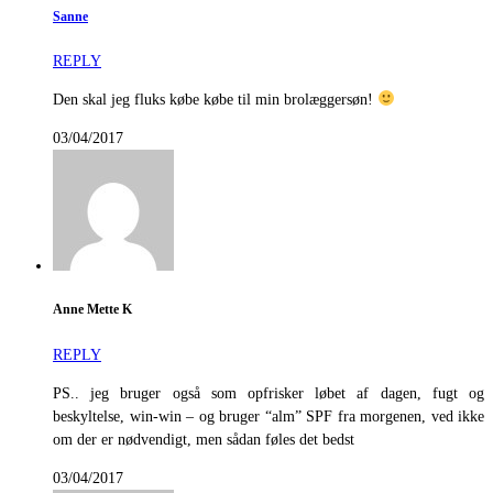
Sanne
REPLY
Den skal jeg fluks købe købe til min brolæggersøn!
03/04/2017
Anne Mette K
REPLY
PS.. jeg bruger også som opfrisker løbet af dagen, fugt og
beskyltelse, win-win – og bruger “alm” SPF fra morgenen, ved ikke
om der er nødvendigt, men sådan føles det bedst
03/04/2017