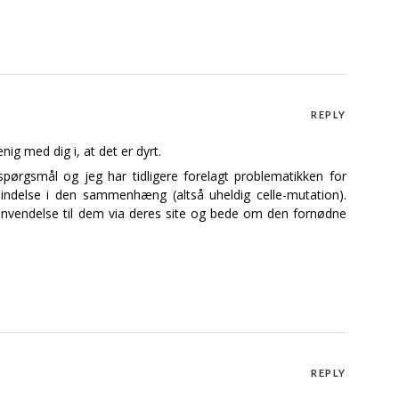
REPLY
ig med dig i, at det er dyrt.
pørgsmål og jeg har tidligere forelagt problematikken for
bindelse i den sammenhæng (altså uheldig celle-mutation).
 henvendelse til dem via deres site og bede om den fornødne
REPLY