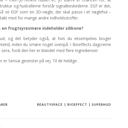
truktur og hudcellerne forstår signalbeskederne. EGF er det,
Så se EGF som en 3D-nøgle, der skal passe i et nøglehul –
ntakt med for mange andre indholdsstoffer.
s en frugtsyresmøre indeholder silikone?
ud, og det betyder også, at hvis du eksempelvis bruger
tetid, inden du smøre noget ovenpå. I Bioeffects dagcreme
 sera, fordi den her er blandet med flere ingredienser.
 er Sensai gevinster på vej. Til de heldige.
ARER
BEAUTYSPACE
BIOEFFECT
SUPERHUD