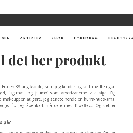
LSEN
ARTIKLER
SHOP
FOREDRAG
BEAUTYSP
til det her produkt
‘. Fra en 38-årig kvinde, som jeg kender og kort mødte i går.
lød, fugtmæt og ’plump’ som amerikanerne ville sige. Og
ed makeuppen at gøre. Jeg sendte hende en hurra-huds-sms,
ilbage. Ét, jeg åbenbart må dele med Bioeffect. Og det er
s på?
e – men jo renere huden er, jo større er chancen for, at