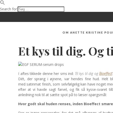
Search for:
OM ANETTE KRISTINE POU
BEAUTYSPACE
Et kys til dig. Og 
I aftes tikkede denne her sms ind:
‘Et kys til dig og
Bioeffect
Dét, der sprang i øjnene, var hendes fine hud. Helt b
med satinmat finish, som selvfølgelig kan have noget m
efter at vi havde sagt farvel, og fik så kysse-svaret t
anledning nok til at sætte spot på to læser-spørgsmål:
Hvor godt skal huden renses, inden Bioeffect smøre
Der er ingen renseregler, for det må afhænge af hudtyp