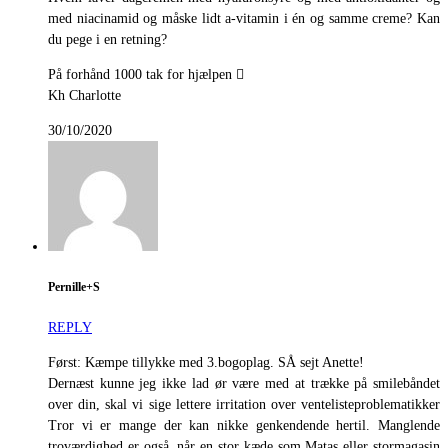
med niacinamid og måske lidt a-vitamin i én og samme creme? Kan
du pege i en retning?
På forhånd 1000 tak for hjælpen 
Kh Charlotte
30/10/2020
Pernille+S
REPLY
Først: Kæmpe tillykke med 3.bogoplag. SÅ sejt Anette!
Dernæst kunne jeg ikke lad ør være med at trække på smilebåndet
over din, skal vi sige lettere irritation over ventelisteproblematikker
Tror vi er mange der kan nikke genkendende hertil. Manglende
troværdighed er også, når en stor kæde som Matas eller stormagasin