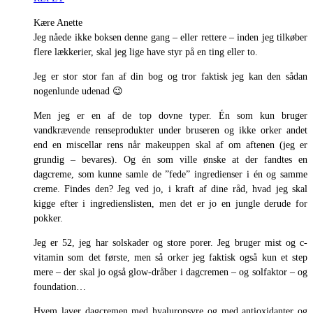
Kære Anette
Jeg nåede ikke boksen denne gang – eller rettere – inden jeg tilkøber
flere lækkerier, skal jeg lige have styr på en ting eller to.
Jeg er stor stor fan af din bog og tror faktisk jeg kan den sådan
nogenlunde udenad 😉
Men jeg er en af de top dovne typer. Én som kun bruger
vandkrævende renseprodukter under bruseren og ikke orker andet
end en miscellar rens når makeuppen skal af om aftenen (jeg er
grundig – bevares). Og én som ville ønske at der fandtes en
dagcreme, som kunne samle de ”fede” ingredienser i én og samme
creme. Findes den? Jeg ved jo, i kraft af dine råd, hvad jeg skal
kigge efter i ingredienslisten, men det er jo en jungle derude for
pokker.
Jeg er 52, jeg har solskader og store porer. Jeg bruger mist og c-
vitamin som det første, men så orker jeg faktisk også kun et step
mere – der skal jo også glow-dråber i dagcremen – og solfaktor – og
foundation…
Hvem laver dagcremen med hyaluronsyre og med antioxidanter og