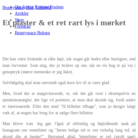
Om Anette Kristine Poulsen
Beautyspace
,
Hud
,
Lifestyle
Artikler
Shop
Et plaster & et ret rart lys i mørket
Foredrag
Beautyspace Boksen
Det kan være fristende at råbe højt, når noget går bedre eller hurtigere, end
man forventer. Som mig, der jo bralrer op om, når en vis bog er på vej i
genoptryk (større menneske er jeg ikke).
Selvfølgelig skal man omvendt også have lov til at være glad.
Men, hvad der er møgirriterende, er, når det går over i eksempelvis en
ejendomsmægler, der lige vil pointere, at man skal skynde sig, fordi andre
er interesserede. Eller den med “få billetter tilbage”, som jo skriger langt
væk af, at nogen har brug for at sælge flere billetter.
Man bliver træt. Jeg gør. Også af offentlig og højtråbende snak på
Instagram om ventelister og “første ledige tid er om virkelig lang tid, så
skynd dig at booke!”. Herregud altså. Ventelister er vel (groft sagt)