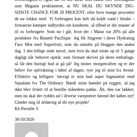
som Magasin proklamerer, at NU SKAL DU SKYNDE DIG-
SIDSTE CHANCE FOR 20 PROCENT, eller hvor mange procenter
de nu lokker med. Vi forbrugere kan helt slå koldt vand i blodet –
firmaerne kæmper indbyrdes om kunderne, så tilbud er der masser af
til os forbrugere. Som nu i går, hvor der i Matas var 20% på alle
produkter fra Beautté Pacifique. Jeg fik fingrene i deres Hydrating
Face Mist med Superfruit, som du omtalte på bloggen den anden
dag. I den billige ende nuvel, men hvis du skal miste op til 5 gange
dagligt når behovet opstår, som firmaet skriver på deres emballage,
så får den hurtigt hud at gå på! Jeg mister morgen/aften og er der
behov for opfriskning i løbet af dagen, tyer jeg til mist fra Avené.
Effektivt og billigere. Iøvrigt er min hud super fugtmættet med
Squalane fra The Ordinary. Bandt mine hænder på ryggen, så jeg
ikke blev fristet til at bestille månedens pakke. Åh, den var lækker,
men nu skal der ryddes ud i diverse vareprøver førend der købes nyt!
Glæder mig til afsløring af dit nye projekt!
Kh Pernille S
30/10/2020