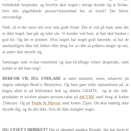
forbeholdt hospitaler, og hvorfor skal nogen i øvrigt skynde sig at booke,
hvis den pågældende person/virksomhed har så travlt? Det bliver
utroværdigt.
Næh, så er der mere stil over min gode frisør. Der er run på ham, men det
er ikke noget, han går og taler om. Vi kunder ved bare, at han skal bookes i
god tid. Og det er pointen. Hvis nogen har noget godt kørende, så har de
sandsynligvis ikke tid, behov eller brug for at råbe så pokkers meget op om,
at andre skal skynde sig.
Sætninger som vi-har-ventelister og kun-få-tilbage virker desperado, men
måske er det bare mig?
DERFOR VIL JEG UNDLADE
at sætte minutter, timer, whatever på
dagens udsolgte Book’n Beautybox. Og bare gøre stille opmærksom på, at
bogen altid er på biblioteket helt og aldeles GRATIS, og at der mht.
produkter er tocifret plaster-procent-rabat på
deCURE
med brug af koden
25decure. Og på
Pestle & Mortar
med koden 25pm. Du skal endelig ikke
skynde dig, og da slet ikke, hvis du ikke mangler noget.
OG LYSET I MØRKET?
Det er såmænd smækre Byredo, der har lavet et