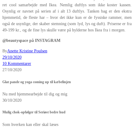
ret cool samarbejde med Ikea. Nemlig duftlys som ikke koster kassen.
Osynlig er navnet på serien af i alt 13 duftlys. Tanken bag er den ekstra
hjemmetid, de fleste har – hvor det ikke kun er de fyssiske rammer, men
også de usynlige, der skaber stemning (som lyd, lys og duft). Priserne er fra
49-199 kr., og de fine lys skulle være på hylderne hos Ikea fra i morgen.
@beautyspace på INSTAGRAM
By
Anette Kristine Poulsen
29/10/2020
10 Kommentarer
27/10/2020
Glat pande og yoga coming up til kæbelinjen
Nu med hjemmearbejde til dig og mig
30/10/2020
Mulig chok-opfølger til Seriøst bedre hud
Som hverken kan eller skal læses