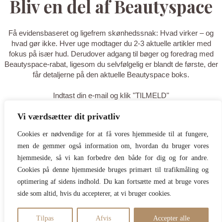
Bliv en del af Beautyspace
Få evidensbaseret og ligefrem skønhedssnak: Hvad virker – og
hvad gør ikke. Hver uge modtager du 2-3 aktuelle artikler med
fokus på især hud. Derudover adgang til bøger og foredrag med
Beautyspace-rabat, ligesom du selvfølgelig er blandt de første, der
får detaljerne på den aktuelle Beautyspace boks.
Indtast din e-mail og klik "TILMELD"
Vi værdsætter dit privatliv
TILMELD
Cookies er nødvendige for at få vores hjemmeside til at fungere,
men de gemmer også information om, hvordan du bruger vores
Tak for din tilmelding - du er nu på
hjemmeside, så vi kan forbedre den både for dig og for andre.
listen! Tilføj gerne
Cookies på denne hjemmeside bruges primært til trafikmåling og
optimering af sidens indhold. Du kan fortsætte med at bruge vores
hello@beautyspace.dk til dine
side som altid, hvis du accepterer, at vi bruger cookies.
kontakter, så du er sikker på at
mails ikke går i spam.
Tilpas
Afvis
Accepter alle