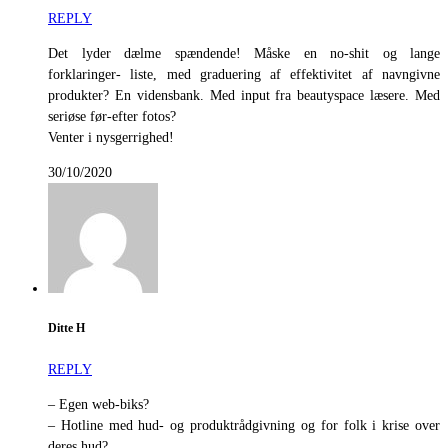
REPLY
Det lyder dælme spændende! Måske en no-shit og lange
forklaringer- liste, med graduering af effektivitet af navngivne
produkter? En vidensbank. Med input fra beautyspace læsere. Med
seriøse før-efter fotos?
Venter i nysgerrighed!
30/10/2020
Ditte H
REPLY
– Egen web-biks?
– Hotline med hud- og produktrådgivning og for folk i krise over
deres hud?