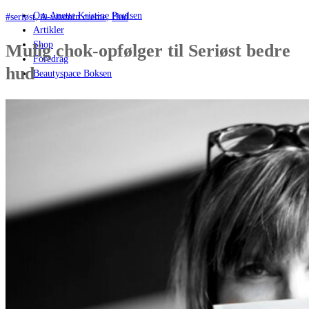
Om Anette Kristine Poulsen
#seriøst
,
A-vitamin creme
,
Hud
Artikler
Shop
Mulig chok-opfølger til Seriøst bedre
Foredrag
hud
Beautyspace Boksen