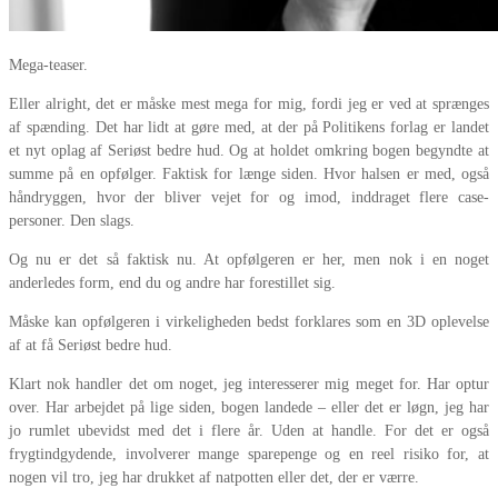
Mega-teaser.
Eller alright, det er måske mest mega for mig, fordi jeg er ved at sprænges
af spænding. Det har lidt at gøre med, at der på Politikens forlag er landet
et nyt oplag af Seriøst bedre hud. Og at holdet omkring bogen begyndte at
summe på en opfølger. Faktisk for længe siden. Hvor halsen er med, også
håndryggen, hvor der bliver vejet for og imod, inddraget flere case-
personer. Den slags.
Og nu er det så faktisk nu. At opfølgeren er her, men nok i en noget
anderledes form, end du og andre har forestillet sig.
Måske kan opfølgeren i virkeligheden bedst forklares som en 3D oplevelse
af at få Seriøst bedre hud.
Klart nok handler det om noget, jeg interesserer mig meget for. Har optur
over. Har arbejdet på lige siden, bogen landede – eller det er løgn, jeg har
jo rumlet ubevidst med det i flere år. Uden at handle. For det er også
frygtindgydende, involverer mange sparepenge og en reel risiko for, at
nogen vil tro, jeg har drukket af natpotten eller det, der er værre.