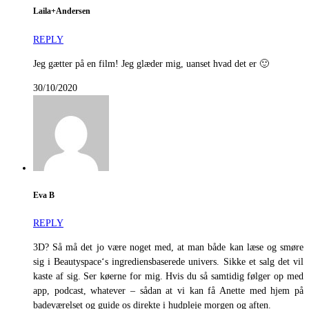
Laila+Andersen
REPLY
Jeg gætter på en film! Jeg glæder mig, uanset hvad det er 🙂
30/10/2020
Eva B
REPLY
3D? Så må det jo være noget med, at man både kan læse og smøre
sig i Beautyspace‘s ingrediensbaserede univers. Sikke et salg det vil
kaste af sig. Ser køerne for mig. Hvis du så samtidig følger op med
app, podcast, whatever – sådan at vi kan få Anette med hjem på
badeværelset og guide os direkte i hudpleje morgen og aften.