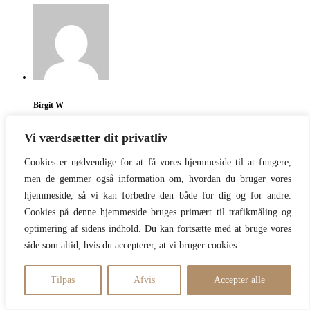
Birgit W
REPLY
Vi værdsætter dit privatliv
Gætter også på en BEAUTYspace app.
Cookies er nødvendige for at få vores hjemmeside til at fungere,
Venter spændt på afsløringen
men de gemmer også information om, hvordan du bruger vores
hjemmeside, så vi kan forbedre den både for dig og for andre.
30/10/2020
Cookies på denne hjemmeside bruges primært til trafikmåling og
optimering af sidens indhold. Du kan fortsætte med at bruge vores
side som altid, hvis du accepterer, at vi bruger cookies.
Tilpas
Afvis
Accepter alle
Helle S