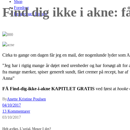
Shop
Find dig ikke i akne: 
Foredrag
Beautyspace Boksen
Cirka to gange om dagen får jeg en mail, der nogenlunde lyder som A
”Jeg har i rigtig mange år døjet med urenheder og har forsøgt alt for a
fra mange mærker, spiser generelt sundt, fået cremer på recept, har a
Anna”
FÅ Find-dig-ikke-i-akne KAPITLET GRATIS
ved først at
hooke
By
Anette Kristine Poulsen
04/10/2017
13 Kommentarer
03/10/2017
Helt ærligt, L’oréal. Mener I det?