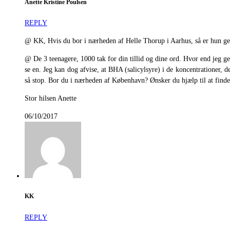
Anette Kristine Poulsen
REPLY
@ KK, Hvis du bor i nærheden af Helle Thorup i Aarhus, så er hun geni
@ De 3 teenagere, 1000 tak for din tillid og dine ord. Hvor end jeg ger
se en. Jeg kan dog afvise, at BHA (salicylsyre) i de koncentrationer, de
så stop. Bor du i nærheden af København? Ønsker du hjælp til at finde
Stor hilsen Anette
06/10/2017
KK
REPLY