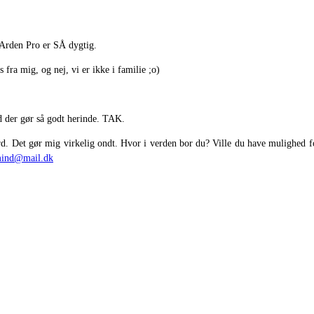
 Arden Pro er SÅ dygtig.
fra mig, og nej, vi er ikke i familie ;o)
d der gør så godt herinde. TAK.
rd. Det gør mig virkelig ondt. Hvor i verden bor du? Ville du have mulighed 
mind@mail.dk