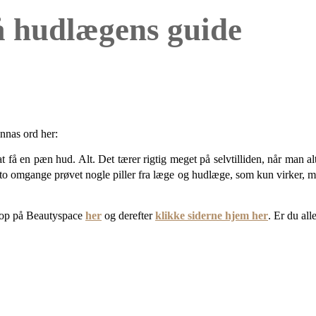
få hudlægens guide
nnas ord her:
t få en pæn hud. Alt. Det tærer rigtig meget på selvtilliden, når man al
f to omgange prøvet nogle piller fra læge og hudlæge, som kun virker, 
op på Beautyspace
her
og derefter
klikke siderne hjem her
. Er du alle