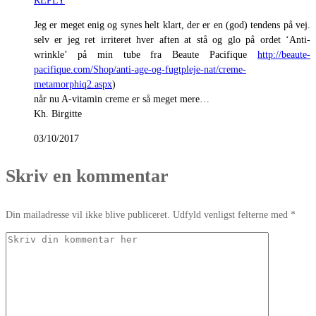
REPLY
Jeg er meget enig og synes helt klart, der er en (god) tendens på vej.
selv er jeg ret irriteret hver aften at stå og glo på ordet ‘Anti-
wrinkle’ på min tube fra Beaute Pacifique
http://beaute-
pacifique.com/Shop/anti-age-og-fugtpleje-nat/creme-
metamorphiq2.aspx
)
når nu A-vitamin creme er så meget mere…
Kh. Birgitte
03/10/2017
Skriv en kommentar
Din mailadresse vil ikke blive publiceret. Udfyld venligst felterne med *