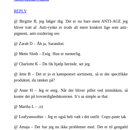
REPLY
@ Birgitte B, jeg følger dig. Det er nu bare mest ANTI-AGE jeg
bliver træt af. Anti-rynke er trods alt mere konkret lige som anti-
pigment, anti-oxidering osv.
@ Zarah D – Åh ja, Sarandon.
@ Mette Sloth – Enig. Hun er mesterlig.
@ Charlotte K – Du fik hjælp herinde, ser jeg.
@ Jette B – Det er jo et kæmpestort sortiment, så er der specifikke
produkter, du tænker på?
@ Anne H – Jeg er enig. Når der bliver pillet ved mimikken, så
koster det på troværdighedskontoen. It’s as simple as that.
@ Martha L – ;o)
@ Leafysmoothie – Jeg er også helt væk i det outfit. Copy-paste tak.
@ Amaja – Det har jeg nu ikke problemer med. Det er til gengæld