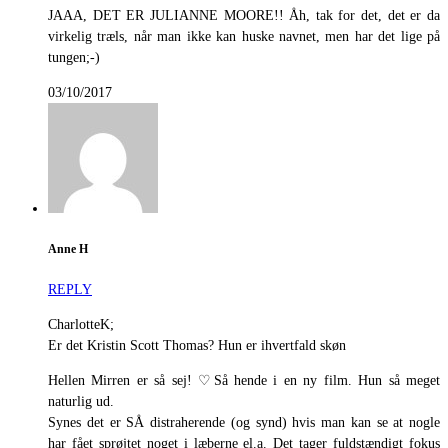
JAAA, DET ER JULIANNE MOORE!! Åh, tak for det, det er da
virkelig træls, når man ikke kan huske navnet, men har det lige på
tungen;-)
03/10/2017
Anne H
REPLY
CharlotteK;
Er det Kristin Scott Thomas? Hun er ihvertfald skøn
Hellen Mirren er så sej! ♡Så hende i en ny film. Hun så meget
naturlig ud.
Synes det er SÅ distraherende (og synd) hvis man kan se at nogle
har fået sprøjtet noget i læberne el.a. Det tager fuldstændigt fokus