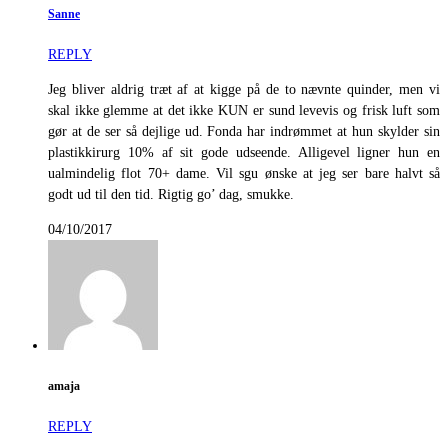
Sanne
REPLY
Jeg bliver aldrig træt af at kigge på de to nævnte quinder, men vi
skal ikke glemme at det ikke KUN er sund levevis og frisk luft som
gør at de ser så dejlige ud. Fonda har indrømmet at hun skylder sin
plastikkirurg 10% af sit gode udseende. Alligevel ligner hun en
ualmindelig flot 70+ dame. Vil sgu ønske at jeg ser bare halvt så
godt ud til den tid. Rigtig go’ dag, smukke.
04/10/2017
amaja
REPLY