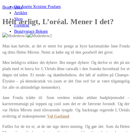
Om Anette Kristine Poulsen
Beautyspace
Artikler
Shop
Helt ærligt, L’oréal. Mener I det?
Foredrag
Beautyspace Boksen
Man kan hævde, at det er nemt for penge at hyre karismatiske Jane Fonda
og ditto Helen Mirren. Nemt at købe sig til den
goodwill
det giver.
Men heldigvis stikker det dybere. Ret meget dybere. Og derfor er det på sin
plads med et hurra for L’Oréals åbne catwalk i den franske hovedstad for et
døgns tid siden. Et mode- og skønhedsshow, der løb af stablen på Champs-
Élysées – på demokratisk vis (som er det fine ord for at være tilgængelig
for alle os almindelige mennesker).
Jane Fonda trådte til. Som verdens måske ældste hudplejemodel –
karrieremæssigt på toppen og cool som det er de færreste forundt. Og der
var Helen Mirren med tilsvarende tyngde. Og backstage regerede L’Oréals
erobring af makeupmester
Val Garland
.
Fælles for de tre er, at de tør sige deres mening. Og gør det. Som da Helen