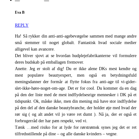
Eva B
REPLY
Ha! Så rykker din anti-anti-agebevægelse sammen med mange andre
små stemmer til noget globalt. Fantastisk hvad sociale medier
alligevel kan avancere.
Det bliver sjovt at se hvordan hudplejefabrikanterne vil formulere
deres budskab på emballagen fremover.
Anette. Jeg er stolt af dig! Du er ikke alene DKs mest kendte og
mest populære beautyexpert, men også en betydningsfuld
meningsdanner der formår at flytte fokus fra anti-age til vi-gider-
slet-ikke-høre-noget-om-age. Det er for cool. Du kommer da en dag
på den der liste med de mest indflydelsesrige mennesker i DK på et
tidspunkt. Ok, måske ikke, men din mening må have stor indflydelse
på den del af den danske beautybranche, der holder øje med hvad der
rør sig ( og alt andet vil jo være ret dumt ). Nå ja, der er også et
forbrugerråd der har pæn respekt, ved vi.
Tænk …med risiko for at lyde for rørstrømsk synes jeg det er ret
tilfredsstillende på dine – og alle danske kvinders – vegne.