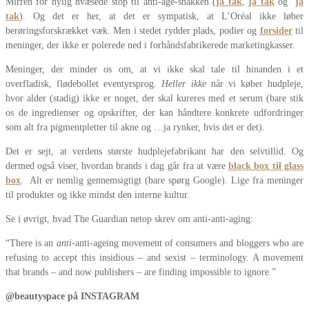
Mirren for nylig hvæsede stop til anti-age-snakken (
ja tak
,
ja tak
og
ja
tak
). Og det er her, at det er sympatisk, at L’Oréal ikke løber
berøringsforskrækket væk. Men i stedet rydder plads, podier og
forsider
til
meninger, der ikke er polerede ned i forhåndsfabrikerede marketingkasser.
Meninger, der minder os om, at vi ikke skal tale til hinanden i et
overfladisk, flødebollet eventyrsprog.
Heller ikke
når vi køber hudpleje,
hvor alder (stadig) ikke er noget, der skal kureres med et serum (bare stik
os de ingredienser og opskrifter, der kan håndtere konkrete udfordringer
som alt fra pigmentpletter til akne og …ja rynker, hvis det er det).
Det er sejt, at verdens største hudplejefabrikant har den selvtillid. Og
dermed også viser, hvordan brands i dag går fra at være
black box til glass
box
. Alt er nemlig gennemsigtigt (bare spørg Google). Lige fra meninger
til produkter og ikke mindst den interne kultur.
Se i øvrigt, hvad The Guardian netop skrev om anti-anti-aging:
“There is an
anti
-anti-ageing movement of consumers and bloggers who are
refusing to accept this insidious – and sexist – terminology. A movement
that brands – and now publishers – are finding impossible to ignore.”
@beautyspace på INSTAGRAM