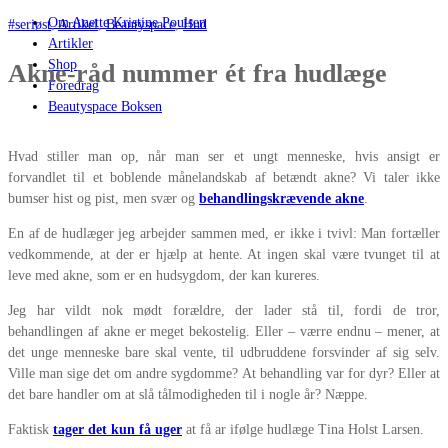
Om Anette Kristine Poulsen
#seriøst
,
Artikel
,
Beautyspace
,
Hud
Artikler
Shop
Akne-råd nummer ét fra hudlæge
Foredrag
Beautyspace Boksen
Hvad stiller man op, når man ser et ungt menneske, hvis ansigt er
forvandlet til et boblende månelandskab af betændt akne? Vi taler ikke
bumser hist og pist, men svær og
behandlingskrævende akne
.
En af de hudlæger jeg arbejder sammen med, er ikke i tvivl: Man fortæller
vedkommende, at der er hjælp at hente. At ingen skal være tvunget til at
leve med akne, som er en hudsygdom, der kan kureres.
Jeg har vildt nok mødt forældre, der lader stå til, fordi de tror,
behandlingen af akne er meget bekostelig. Eller – værre endnu – mener, at
det unge menneske bare skal vente, til udbruddene forsvinder af sig selv.
Ville man sige det om andre sygdomme? At behandling var for dyr? Eller at
det bare handler om at slå tålmodigheden til i nogle år? Næppe.
Faktisk
tager det kun få uger
at få ar ifølge hudlæge Tina Holst Larsen.