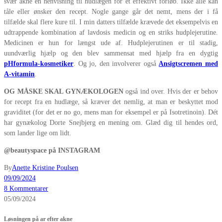
svær akne en henvisning til hudlægen for et effektivt forløb. Ikke alle kan
tåle eller ønsker den recept. Nogle gange går det nemt, mens der i få
tilfælde skal flere kure til. I min datters tilfælde krævede det eksempelvis en
udtrappende kombination af lavdosis medicin og en striks hudplejerutine.
Medicinen er hun for længst ude af. Hudplejerutinen er til stadig,
uundværlig hjælp og den blev sammensat med hjælp fra en dygtig
pHformula-kosmetiker
. Og jo, den involverer også
Ansigtscremen med
A-vitamin
.
OG MÅSKE SKAL GYNÆKOLOGEN
også ind over. Hvis der er behov
for recept fra en hudlæge, så kræver det nemlig, at man er beskyttet mod
graviditet (for det er no go, mens man for eksempel er på Isotretinoin). Dét
har gynækolog Dorte Snejbjerg en mening om. Glæd dig til hendes ord,
som lander lige om lidt.
@beautyspace på INSTAGRAM
By
Anette Kristine Poulsen
09/09/2024
8 Kommentarer
05/09/2024
Løsningen på ar efter akne