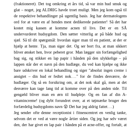
(fraktioneret). Det tog omkring et års tid, så var min hud smuk og
glat – noget, jeg ALDRIG havde troet muligt. Men jeg kom også til
de respektive behandlinger på ugentlig basis. Jeg har dermatologens
ord for at være en af hendes mest dedikerede patienter! Så det har
kostet mig kassen at komme acnen til livs. Det er en SÅ
undervurderet hudsygdom. Den sætter vitterlig ar på både hud og
sjæl. Så til dit spørgsmål: hvordan siger man til en patient, at der er
hjælp at hente. Tja, man siger det. Og ser bort fra, at man sikkert
bliver ønsket hen, hvor peberet gror. Man lægger sin forfængelighed
bag sig, og stikker en lap papir i hånden på den ulykkelige – på
lappen står der et navn på den hudlæge, du ved kan hjælpe og ikke
bare udskriver en lokal behandling og siger “absolut ingen creme i
ansigtet – din hud er fedtet nok….” for de findes desværre, de
hudlæger. Og så en forsikring om, at det nok skal gå, men at det
desværre kan tage lang tid at komme over på den anden side. Til
gengæld bliver man en ørn til hudpleje. Og en fan af din A-
vitamincreme! (og dybt forundret over, at et tøjmærke bruger den
forfærdelig hudsygdoms navn 😲 Det har jeg aldrig fattet….)
Jeg sender ofte denne receptionist i fitnesscentret en venlig tanke,
selvom det er ved at være nogle årtier siden. Og jeg har selv været
den, der har givet en lap pair i hånden på et acne-offer, og fortalt, at