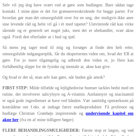
Selv vil jeg dog have svært ved at gøre som hudlægen. Bare sådan tage
kontakt. I mine øjne er det for grænseoverskridende for begge parter. For
hvordan gør man det omsorgsfuldt over for en ung, der muligvis ikke aner
sine levende råd og helst vil gå i ét med tapetet? Uinviterede råd kan virke
sårende og er generelt set noget juks, men det er ubehandlet, svær akne
også. Fordi den efterlader ar i hud og sjæl.
Så mens jeg tager mod til mig og forsøger at finde den helt rette,
omsorgsfulde indgangsreplik, får du eksperternes viden om, hvad der ER at
gøre. For jo mere tilgængelig og udbredt den viden er, jo flere kan
forhåbentlig slippe for de fysiske og mentale ar, akne kan give.
Og hvad er det så, man selv kan gøre, når huden går amok?
FIRST STEP:
Milde tilfælde og lejlighedsvise bumser tackles bedst med en
rutine, der involverer salicylsyre og A-vitamin. Azelainsyre og niacinamid
er også gode ingredienser at have ved hånden. Vær samtidig opmærksom på
kostrådene om f.eks. at indtage færre mælkeprodukter. Få professor og
hudlæge Christian Grønhøjs inspirerende og
undervisende kapitel om
akne her
(fra en af mine tidligere bøger).
FLERE BEHANDLINGSMULIGHEDER:
Første stop er lægen, og ved