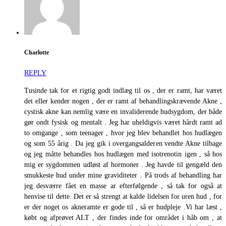
Charlotte
REPLY
Tusinde tak for et rigtig godt indlæg til os , der er ramt, har været
det eller kender nogen , der er ramt af behandlingskrævende Akne ,
cystisk akne kan nemlig være en invaliderende hudsygdom, der både
gør ondt fysisk og mentalt . Jeg har uheldigvis været hårdt ramt ad
to omgange , som teenager , hvor jeg blev behandlet hos hudlægen
og som 55 årig . Da jeg gik i overgangsalderen vendte Akne tilbage
og jeg måtte behandles hos hudlægen med isotrenotin igen , så hos
mig er sygdommen udløst af hormoner . Jeg havde til gengæld den
smukkeste hud under mine graviditeter . På trods af behandling har
jeg desværre fået en masse ar efterfølgende , så tak for også at
henvise til dette. Det er så strengt at kalde lidelsen for uren hud , for
er der noget os akneramte er gode til , så er hudpleje .Vi har læst ,
købt og afprøvet ALT , der findes inde for området i håb om , at