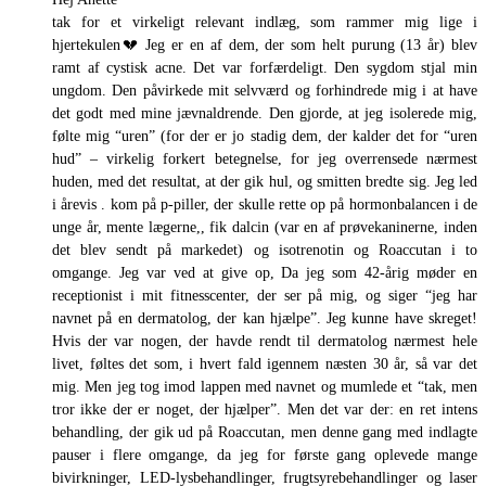
tak for et virkeligt relevant indlæg, som rammer mig lige i
hjertekulen💔 Jeg er en af dem, der som helt purung (13 år) blev
ramt af cystisk acne. Det var forfærdeligt. Den sygdom stjal min
ungdom. Den påvirkede mit selvværd og forhindrede mig i at have
det godt med mine jævnaldrende. Den gjorde, at jeg isolerede mig,
følte mig “uren” (for der er jo stadig dem, der kalder det for “uren
hud” – virkelig forkert betegnelse, for jeg overrensede nærmest
huden, med det resultat, at der gik hul, og smitten bredte sig. Jeg led
i årevis . kom på p-piller, der skulle rette op på hormonbalancen i de
unge år, mente lægerne,, fik dalcin (var en af prøvekaninerne, inden
det blev sendt på markedet) og isotrenotin og Roaccutan i to
omgange. Jeg var ved at give op, Da jeg som 42-årig møder en
receptionist i mit fitnesscenter, der ser på mig, og siger “jeg har
navnet på en dermatolog, der kan hjælpe”. Jeg kunne have skreget!
Hvis der var nogen, der havde rendt til dermatolog nærmest hele
livet, føltes det som, i hvert fald igennem næsten 30 år, så var det
mig. Men jeg tog imod lappen med navnet og mumlede et “tak, men
tror ikke der er noget, der hjælper”. Men det var der: en ret intens
behandling, der gik ud på Roaccutan, men denne gang med indlagte
pauser i flere omgange, da jeg for første gang oplevede mange
bivirkninger, LED-lysbehandlinger, frugtsyrebehandlinger og laser