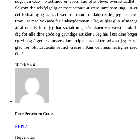
noget virkede , tværtimod er vores hud ofte blevet overbehandlet .
Selvom det selvfølgelig er mest sårbart at være ramt som ung , så er
det fortsat rigtig træls at være ramt som midalderende , jeg har altid
troet , at man voksede fra hudsygdommen . Jeg er gået glip af mange
år af mit liv fordi jeg har socialt mig, når aknen var værst . Tak til
dig for alle dine gode og grundige artikler . Jeg har læst dine bøger
og vil også gerne afprøve dine hudplejeprodukter selvom jeg er ret
glad for Skinceuticals retinol creme . Kan den sammenlignes med
din ?
10/09/2024
Dorte Severinsen Cortes
REPLY
Hej Anette,