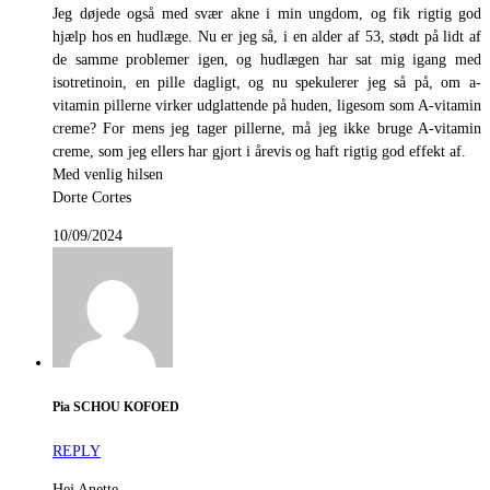
Jeg døjede også med svær akne i min ungdom, og fik rigtig god
hjælp hos en hudlæge. Nu er jeg så, i en alder af 53, stødt på lidt af
de samme problemer igen, og hudlægen har sat mig igang med
isotretinoin, en pille dagligt, og nu spekulerer jeg så på, om a-
vitamin pillerne virker udglattende på huden, ligesom som A-vitamin
creme? For mens jeg tager pillerne, må jeg ikke bruge A-vitamin
creme, som jeg ellers har gjort i årevis og haft rigtig god effekt af.
Med venlig hilsen
Dorte Cortes
10/09/2024
Pia SCHOU KOFOED
REPLY
Hej Anette