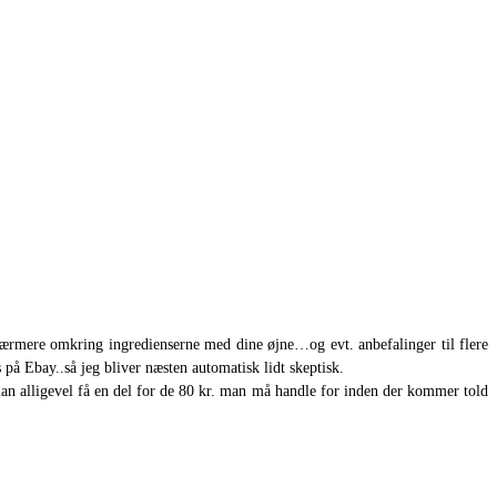
nærmere omkring ingredienserne med dine øjne…og evt. anbefalinger til flere
på Ebay..så jeg bliver næsten automatisk lidt skeptisk.
man alligevel få en del for de 80 kr. man må handle for inden der kommer told