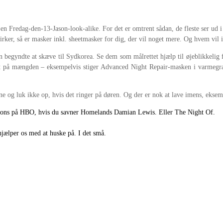
en Fredag-den-13-Jason-look-alike. For det er omtrent sådan, de fleste ser ud 
virker, så er masker inkl. sheetmasker for dig, der vil noget mere. Og hvem vil 
 begyndte at skæve til Sydkorea. Se dem som målrettet hjælp til øjeblikkelig 
sparet på mængden – eksempelvis stiger Advanced Night Repair-masken i varmeg
ne og luk ikke op, hvis det ringer på døren. Og der er nok at lave imens, eksem
llions på HBO, hvis du savner Homelands Damian Lewis. Eller The Night Of.
hjælper os med at huske på. I det små.