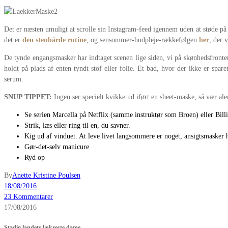
Det er næsten umuligt at scrolle sin Instagram-feed igennem uden at støde på 
det er
den stenhårde rutine
, og sensommer-hudpleje-rækkefølgen
her
, der 
De tynde engangsmasker har indtaget scenen lige siden, vi på skønhedsfronten
holdt på plads af enten tyndt stof eller folie. Et bad, hvor der ikke er 
serum.
SNUP TIPPET:
Ingen ser specielt kvikke ud iført en sheet-maske, så vær ale
Se serien Marcella på Netflix (samme instruktør som Broen) eller Bi
Strik, læs eller ring til en, du savner.
Kig ud af vinduet. At leve livet langsommere er noget, ansigtsmasker 
Gør-det-selv manicure
Ryd op
By
Anette Kristine Poulsen
18/08/2016
23 Kommentarer
17/08/2016
Stadig landets lækreste dame