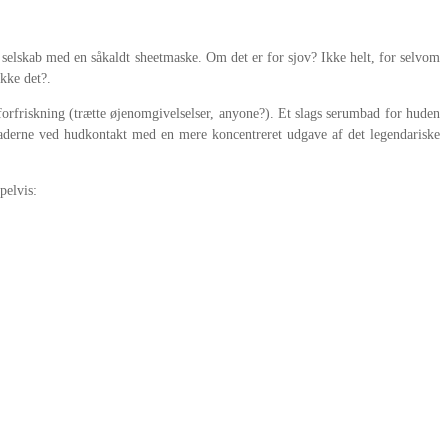
i selskab med en såkaldt sheetmaske. Om det er for sjov? Ikke helt, for selvom
ikke det?.
forfriskning (trætte øjenomgivelselser, anyone?). Et slags serumbad for huden
raderne ved hudkontakt med en mere koncentreret udgave af det legendariske
pelvis: