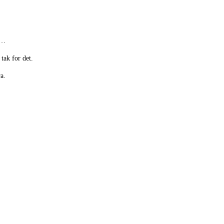
o…
tak for det.
a.