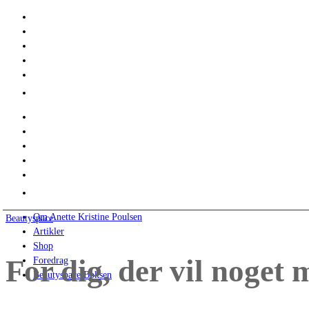
Om Anette Kristine Poulsen
Beautyspace
Artikler
Shop
For dig, der vil noget 
Foredrag
Beautyspace Boksen