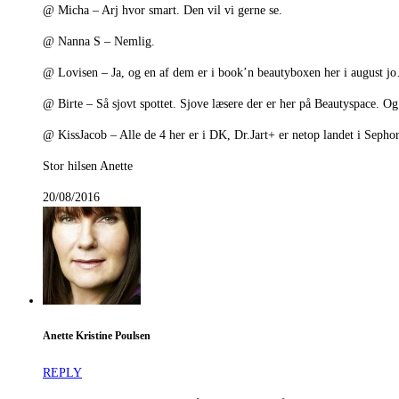
@ Micha – Arj hvor smart. Den vil vi gerne se.
@ Nanna S – Nemlig.
@ Lovisen – Ja, og en af dem er i book’n beautyboxen her i august j
@ Birte – Så sjovt spottet. Sjove læsere der er her på Beautyspace. Og 
@ KissJacob – Alle de 4 her er i DK, Dr.Jart+ er netop landet i Sephor
Stor hilsen Anette
20/08/2016
Anette Kristine Poulsen
REPLY