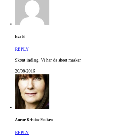
Eva B
REPLY
Skønt indlæg. Vi har da sheet masker
20/08/2016
Anette Kristine Poulsen
REPLY