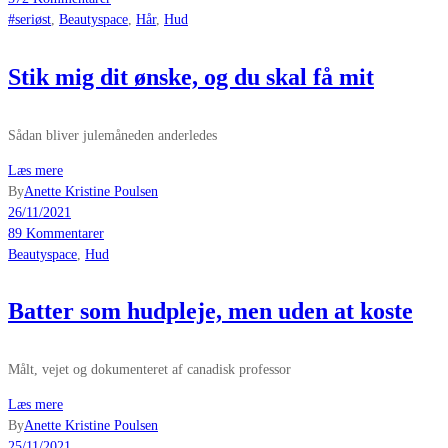
#seriøst
,
Beautyspace
,
Hår
,
Hud
Stik mig dit ønske, og du skal få mit
Sådan bliver julemåneden anderledes
Læs mere
By
Anette Kristine Poulsen
26/11/2021
89 Kommentarer
Beautyspace
,
Hud
Batter som hudpleje, men uden at koste
Målt, vejet og dokumenteret af canadisk professor
Læs mere
By
Anette Kristine Poulsen
25/11/2021