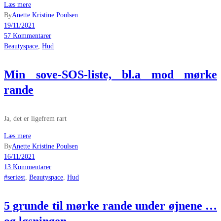
Læs mere
By
Anette Kristine Poulsen
19/11/2021
57 Kommentarer
Beautyspace
,
Hud
Min sove-SOS-liste, bl.a mod mørke
rande
Ja, det er ligefrem rart
Læs mere
By
Anette Kristine Poulsen
16/11/2021
13 Kommentarer
#seriøst
,
Beautyspace
,
Hud
5 grunde til mørke rande under øjnene …
og løsningen