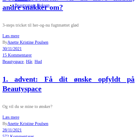
Beautyspace Boksen
andre snakker om?
3-steps tricket til her-og-nu fugtmættet glød
Læs mere
By
Anette Kristine Poulsen
30/11/2021
15 Kommentarer
Beautyspace
,
Hår
,
Hud
1. advent: Få dit ønske opfyldt på
Beautyspace
Og vil du se mine to ønsker?
Læs mere
By
Anette Kristine Poulsen
28/11/2021
572 Kommentarer