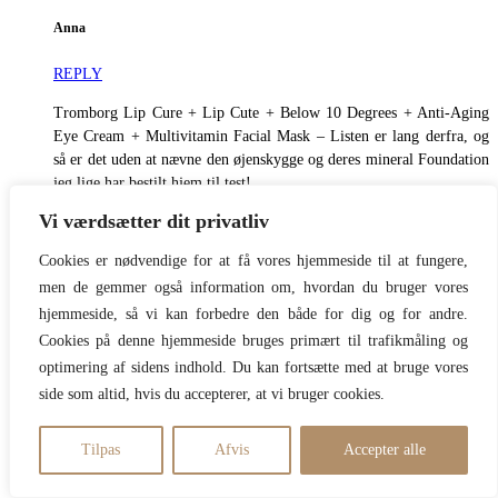
Anna
REPLY
Tromborg Lip Cure + Lip Cute + Below 10 Degrees + Anti-Aging
Eye Cream + Multivitamin Facial Mask – Listen er lang derfra, og
så er det uden at nævne den øjenskygge og deres mineral Foundation
jeg lige har bestilt hjem til test!
Ecookings bodylotion er den bedste der findes, Karmamejus SPF har
Vi værdsætter dit privatliv
siddet på både børn og voksne hele sommeren (og så tror jeg nok du
har solgt ideen om de sokker), Rudolph Cares Acai olie er fantastisk!
Cookies er nødvendige for at få vores hjemmeside til at fungere,
men de gemmer også information om, hvordan du bruger vores
Så sejt med stærke danske kvinde brands!!!
hjemmeside, så vi kan forbedre den både for dig og for andre.
03/08/2021
Cookies på denne hjemmeside bruges primært til trafikmåling og
optimering af sidens indhold. Du kan fortsætte med at bruge vores
side som altid, hvis du accepterer, at vi bruger cookies.
Tilpas
Afvis
Accepter alle