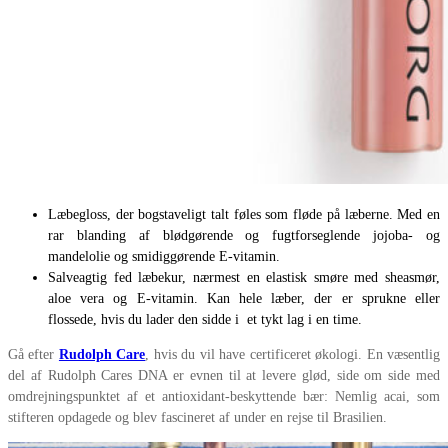
Læbegloss, der bogstaveligt talt føles som fløde på læberne. Med en
rar blanding af blødgørende og fugtforseglende jojoba- og
mandelolie og smidiggørende E-vitamin.
Salveagtig fed læbekur, nærmest en elastisk smøre med sheasmør,
aloe vera og E-vitamin. Kan hele læber, der er sprukne eller
flossede, hvis du lader den sidde i et tykt lag i en time.
Gå efter
Rudolph Care
, hvis du vil have certificeret økologi. En væsentlig
del af Rudolph Cares DNA er evnen til at levere glød, side om side med
omdrejningspunktet af et antioxidant-beskyttende bær: Nemlig acai, som
stifteren opdagede og blev fascineret af under en rejse til Brasilien.