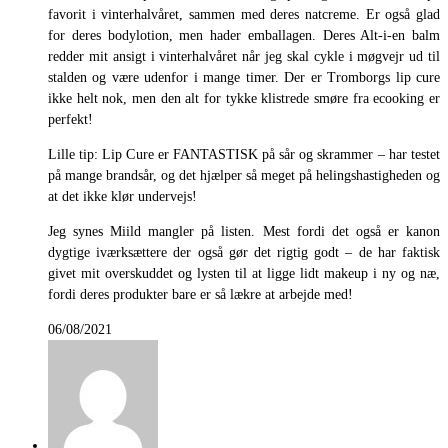
favorit i vinterhalvåret, sammen med deres natcreme. Er også glad
for deres bodylotion, men hader emballagen. Deres Alt-i-en balm
redder mit ansigt i vinterhalvåret når jeg skal cykle i møgvejr ud til
stalden og være udenfor i mange timer. Der er Tromborgs lip cure
ikke helt nok, men den alt for tykke klistrede smøre fra ecooking er
perfekt!
Lille tip: Lip Cure er FANTASTISK på sår og skrammer – har testet
på mange brandsår, og det hjælper så meget på helingshastigheden og
at det ikke klør undervejs!
Jeg synes Miild mangler på listen. Mest fordi det også er kanon
dygtige iværksættere der også gør det rigtig godt – de har faktisk
givet mit overskuddet og lysten til at ligge lidt makeup i ny og næ,
fordi deres produkter bare er så lækre at arbejde med!
06/08/2021