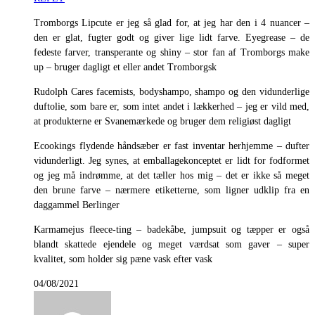
Tromborgs Lipcute er jeg så glad for, at jeg har den i 4 nuancer –
den er glat, fugter godt og giver lige lidt farve. Eyegrease – de
fedeste farver, transperante og shiny – stor fan af Tromborgs make
up – bruger dagligt et eller andet Tromborgsk
Rudolph Cares facemists, bodyshampo, shampo og den vidunderlige
duftolie, som bare er, som intet andet i lækkerhed – jeg er vild med,
at produkterne er Svanemærkede og bruger dem religiøst dagligt
Ecookings flydende håndsæber er fast inventar herhjemme – dufter
vidunderligt. Jeg synes, at emballagekonceptet er lidt for fodformet
og jeg må indrømme, at det tæller hos mig – det er ikke så meget
den brune farve – nærmere etiketterne, som ligner udklip fra en
daggammel Berlinger
Karmamejus fleece-ting – badekåbe, jumpsuit og tæpper er også
blandt skattede ejendele og meget værdsat som gaver – super
kvalitet, som holder sig pæne vask efter vask
04/08/2021