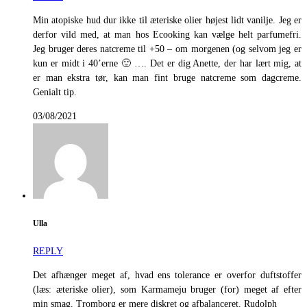
Min atopiske hud dur ikke til æteriske olier højest lidt vanilje. Jeg er
derfor vild med, at man hos Ecooking kan vælge helt parfumefri.
Jeg bruger deres natcreme til +50 – om morgenen (og selvom jeg er
kun er midt i 40’erne 🙂 …. Det er dig Anette, der har lært mig, at
er man ekstra tør, kan man fint bruge natcreme som dagcreme.
Genialt tip.
03/08/2021
Ulla
REPLY
Det afhænger meget af, hvad ens tolerance er overfor duftstoffer
(læs: æteriske olier), som Karmameju bruger (for) meget af efter
min smag. Tromborg er mere diskret og afbalanceret. Rudolph