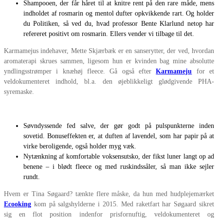
Shampooen, der får håret til at knitre rent på den rare måde, mens
indholdet af rosmarin og mentol dufter opkvikkende rart. Og holder
du Politiken, så ved du, hvad professor Bente Klarlund netop har
refereret positivt om rosmarin. Ellers vender vi tilbage til det.
Karmamejus indehaver, Mette Skjærbæk er en sanserytter, der ved, hvordan
aromaterapi skrues sammen, ligesom hun er kvinden bag mine absolutte
yndlingsstrømper i knæhøj fleece. Gå også efter
Karmameju
for et
veldokumenteret indhold, bl.a. den øjeblikkeligt glødgivende PHA-
syremaske.
Søvndyssende fed salve, der gør godt på pulspunkterne inden
sovetid. Bonuseffekten er, at duften af lavendel, som har papir på at
virke beroligende, også holder myg væk.
Nytænkning af komfortable voksensutsko, der fikst luner langt op ad
benene – i blødt fleece og med ruskindssåler, så man ikke sejler
rundt.
Hvem er Tina Søgaard? tænkte flere måske, da hun med hudplejemærket
Ecooking
kom på salgshylderne i 2015. Med raketfart har Søgaard sikret
sig en flot position indenfor prisfornuftig, veldokumenteret og