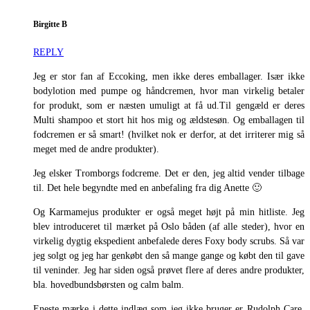
Birgitte B
REPLY
Jeg er stor fan af Eccoking, men ikke deres emballager. Især ikke
bodylotion med pumpe og håndcremen, hvor man virkelig betaler
for produkt, som er næsten umuligt at få ud.Til gengæld er deres
Multi shampoo et stort hit hos mig og ældstesøn. Og emballagen til
fodcremen er så smart! (hvilket nok er derfor, at det irriterer mig så
meget med de andre produkter).
Jeg elsker Tromborgs fodcreme. Det er den, jeg altid vender tilbage
til. Det hele begyndte med en anbefaling fra dig Anette 🙂
Og Karmamejus produkter er også meget højt på min hitliste. Jeg
blev introduceret til mærket på Oslo båden (af alle steder), hvor en
virkelig dygtig ekspedient anbefalede deres Foxy body scrubs. Så var
jeg solgt og jeg har genkøbt den så mange gange og købt den til gave
til veninder. Jeg har siden også prøvet flere af deres andre produkter,
bla. hovedbundsbørsten og calm balm.
Eneste mærke i dette indlæg som jeg ikke bruger er Rudolph Care,