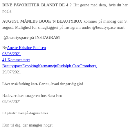
DINE FAVORITTER BLANDT DE 4 ?
Hit gerne med dem, hvis du har
nogle.
AUGUST MÅNEDS BOOK’N BEAUTYBOX
kommer på mandag den 9.
august. Mulighed for smugkiggeri på Instagram under @beautyspace snart.
@beautyspace på INSTAGRAM
By
Anette Kristine Poulsen
03/08/2021
41 Kommentarer
Beautyspace
Ecooking
Karmameju
Rudolph Care
Tromborg
29/07/2021
Livet er så fucking kort. Gør nu, hvad der gør dig glad
Badeværelses-snageren hos Sara Bro
09/08/2021
Et plaster ovenpå dagens boks
Kun til dig, der mangler noget