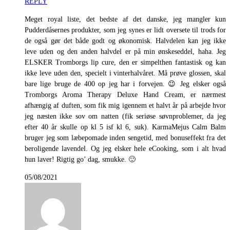
REPLY
Meget royal liste, det bedste af det danske, jeg mangler kun
Pudderdåsernes produkter, som jeg synes er lidt oversete til trods for
de også gør det både godt og økonomisk. Halvdelen kan jeg ikke
leve uden og den anden halvdel er på min ønskeseddel, haha. Jeg
ELSKER Tromborgs lip cure, den er simpelthen fantastisk og kan
ikke leve uden den, specielt i vinterhalvåret. Må prøve glossen, skal
bare lige bruge de 400 op jeg har i forvejen. 😉 Jeg elsker også
Tromborgs Aroma Therapy Deluxe Hand Cream, er nærmest
afhængig af duften, som fik mig igennem et halvt år på arbejde hvor
jeg næsten ikke sov om natten (fik seriøse søvnproblemer, da jeg
efter 40 år skulle op kl 5 isf kl 6, suk). KarmaMejus Calm Balm
bruger jeg som læbepomade inden sengetid, med bonuseffekt fra det
beroligende lavendel. Og jeg elsker hele eCooking, som i alt hvad
hun laver! Rigtig go’ dag, smukke. 🙂
05/08/2021