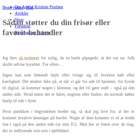
Om Anette Kristine Poulsen
Beautyspace
,
Hud
Artikler
Shop
Sådan støtter du din frisør eller
Foredrag
favorit-behandler
Beautyspace Boksen
Jeg blev
så irriteret
for nylig, da en butik påpegede, at det var nu, folk
skulle udvise loyalitet. For ellers …
Ingen kan som bekendt bejle eller tvinge sig til hverken køb eller
kærlighed. Det ændrer ikke på, at når vi går fra ude til hjemme, fra fysisk
til digital, så kommer nogen i klemme, og det vil gøre ondt – også på den
anden side. Hvad enten det er håret, neglene eller huden, du normalt køber
hjælp til ude i byen.
Hvor panikken i begyndelsen bredte sig, så skal jeg love for, at der er
kommet kreative løsninger på bordet. Nogle af dem kommer vi til at holde
fast i også på den anden side (se min IG). Men her er listen over de ting,
der er indlysende win-win i øjeblikket: