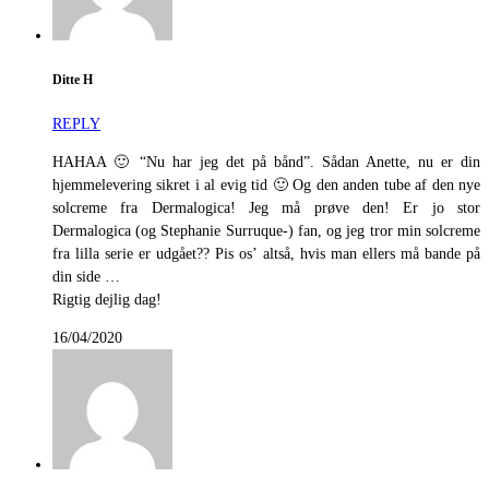
Ditte H
REPLY
HAHAA 🙂 “Nu har jeg det på bånd”. Sådan Anette, nu er din
hjemmelevering sikret i al evig tid 🙂 Og den anden tube af den nye
solcreme fra Dermalogica! Jeg må prøve den! Er jo stor
Dermalogica (og Stephanie Surruque-) fan, og jeg tror min solcreme
fra lilla serie er udgået?? Pis os’ altså, hvis man ellers må bande på
din side …
Rigtig dejlig dag!
16/04/2020