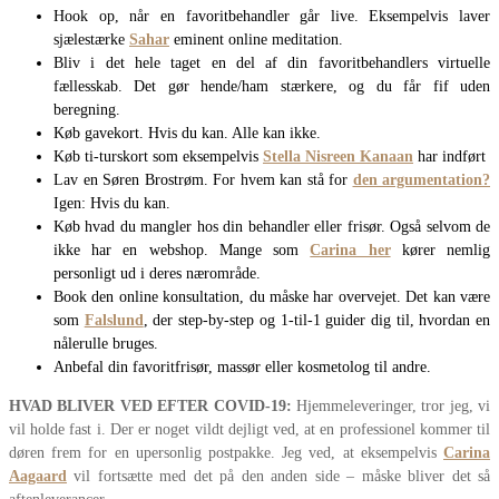
Hook op, når en favoritbehandler går live. Eksempelvis laver
sjælestærke
Sahar
eminent online meditation.
Bliv i det hele taget en del af din favoritbehandlers virtuelle
fællesskab. Det gør hende/ham stærkere, og du får fif uden
beregning.
Køb gavekort. Hvis du kan. Alle kan ikke.
Køb ti-turskort som eksempelvis
Stella Nisreen Kanaan
har indført
Lav en Søren Brostrøm. For hvem kan stå for
den argumentation?
Igen: Hvis du kan.
Køb hvad du mangler hos din behandler eller frisør. Også selvom de
ikke har en webshop. Mange som
Carina her
kører nemlig
personligt ud i deres nærområde.
Book den online konsultation, du måske har overvejet. Det kan være
som
Falslund
, der step-by-step og 1-til-1 guider dig til, hvordan en
nålerulle bruges.
Anbefal din favoritfrisør, massør eller kosmetolog til andre.
HVAD BLIVER VED EFTER COVID-19:
Hjemmeleveringer, tror jeg, vi
vil holde fast i. Der er noget vildt dejligt ved, at en professionel kommer til
døren frem for en upersonlig postpakke. Jeg ved, at eksempelvis
Carina
Aagaard
vil fortsætte med det på den anden side – måske bliver det så