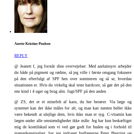
Anette Kristine Poulsen
REPLY
@ Jeanett f, jeg forstår dine overvejelser. Med azelainsyre arbejder
du både på pigment og rødme, så jeg ville i første omgang fokusere
på den efterfulgt af SPF hen over sommeren og så se, hvordan
situationen er. Hvis du virkelig skal teste hardcore, så gør det på den
ene kind i 4 uger og brug alm. fugt/SPF på den anden.
@ ZS, det er et minefelt af kaos, du her berører. Via læge og
systemet kan der ikke måles for alt, og man kan næsten heller ikke
være bekendt at ulejlige dem, hvis ikke man er syg. C-vitamin kan
lægen under alle omstændigheder ikke måle. Jeg har kun beskæftiget
mig de kosttilskud som vi ved gør godt for huden og i forhold til
mængdeangivelser, har jeg indraget hudlægerne Peter Bjerring og