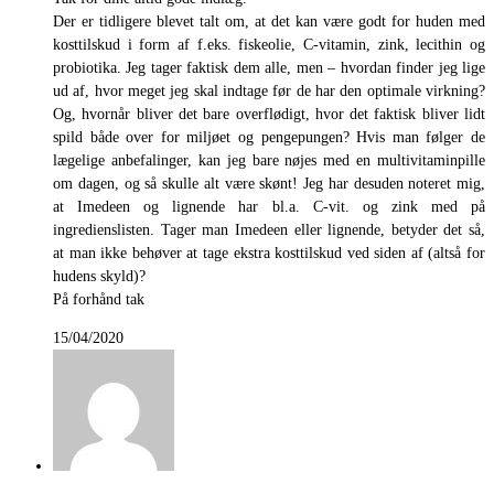
Der er tidligere blevet talt om, at det kan være godt for huden med
kosttilskud i form af f.eks. fiskeolie, C-vitamin, zink, lecithin og
probiotika. Jeg tager faktisk dem alle, men – hvordan finder jeg lige
ud af, hvor meget jeg skal indtage før de har den optimale virkning?
Og, hvornår bliver det bare overflødigt, hvor det faktisk bliver lidt
spild både over for miljøet og pengepungen? Hvis man følger de
lægelige anbefalinger, kan jeg bare nøjes med en multivitaminpille
om dagen, og så skulle alt være skønt! Jeg har desuden noteret mig,
at Imedeen og lignende har bl.a. C-vit. og zink med på
ingredienslisten. Tager man Imedeen eller lignende, betyder det så,
at man ikke behøver at tage ekstra kosttilskud ved siden af (altså for
hudens skyld)?
På forhånd tak
15/04/2020