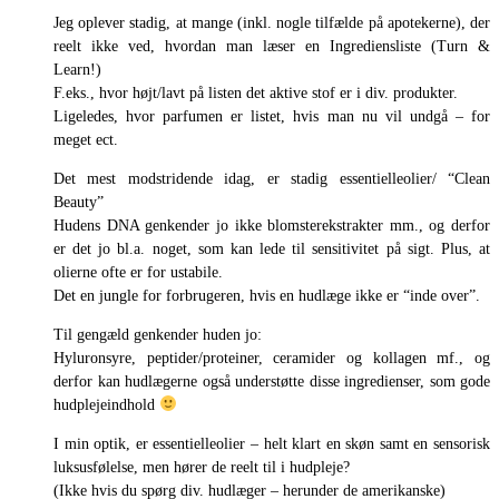
Jeg oplever stadig, at mange (inkl. nogle tilfælde på apotekerne), der
reelt ikke ved, hvordan man læser en Ingrediensliste (Turn &
Learn!)
F.eks., hvor højt/lavt på listen det aktive stof er i div. produkter.
Ligeledes, hvor parfumen er listet, hvis man nu vil undgå – for
meget ect.
Det mest modstridende idag, er stadig essentielleolier/ “Clean
Beauty”
Hudens DNA genkender jo ikke blomsterekstrakter mm., og derfor
er det jo bl.a. noget, som kan lede til sensitivitet på sigt. Plus, at
olierne ofte er for ustabile.
Det en jungle for forbrugeren, hvis en hudlæge ikke er “inde over”.
Til gengæld genkender huden jo:
Hyluronsyre, peptider/proteiner, ceramider og kollagen mf., og
derfor kan hudlægerne også understøtte disse ingredienser, som gode
hudplejeindhold
I min optik, er essentielleolier – helt klart en skøn samt en sensorisk
luksusfølelse, men hører de reelt til i hudpleje?
(Ikke hvis du spørg div. hudlæger – herunder de amerikanske)