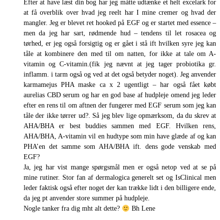
Efter at have læst din bog har jeg måtte udtænke et helt excelark for
at få overblik over hvad jeg reelt har I mine cremer og hvad der
mangler. Jeg er blevet ret hooked på EGF og er startet med essence –
men da jeg har sart, rødmende hud – tendens til let rosacea og
tørhed, er jeg også forsigtig og er gået i stå ift hvilken syre jeg kan
tåle at kombinere den med til om natten, for ikke at tale om A-
vitamin og C-vitamin.(fik jeg nævnt at jeg tager probiotika gr.
inflamm. i tarm også og ved at det også betyder noget). Jeg anvender
karmamejus PHA maske ca x 2 ugentligt – har også fået købt
aurelias CBD serum og har en god base af hudpleje omend jeg leder
efter en rens til om aftnen der fungerer med EGF serum som jeg kan
tåle der ikke tørrer ud?. Så jeg blev lige opmærksom, da du skrev at
AHA/BHA er best buddies sammen med EGF. Hvilken rens,
AHA/BHA, A-vitamin vil en hudtype som min have glæde af og kan
PHA’en det samme som AHA/BHA ift. dens gode venskab med
EGF?
Ja, jeg har vist mange spørgsmål men er også netop ved at se på
mine rutiner. Stor fan af dermalogica generelt set og IsClinical men
leder faktisk også efter noget der kan trække lidt i den billigere ende,
da jeg pt anvender store summer på hudpleje.
Nogle tanker fra dig mht alt dette?
Bh Lene