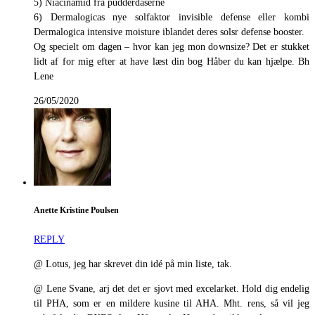
5) Niacinamid fra pudderdåserne
6) Dermalogicas nye solfaktor invisible defense eller kombi
Dermalogica intensive moisture iblandet deres solsr defense booster.
Og specielt om dagen – hvor kan jeg mon downsize? Det er stukket
lidt af for mig efter at have læst din bog Håber du kan hjælpe. Bh
Lene
26/05/2020
Anette Kristine Poulsen
REPLY
@ Lotus, jeg har skrevet din idé på min liste, tak.
@ Lene Svane, arj det det er sjovt med excelarket. Hold dig endelig
til PHA, som er en mildere kusine til AHA. Mht. rens, så vil jeg