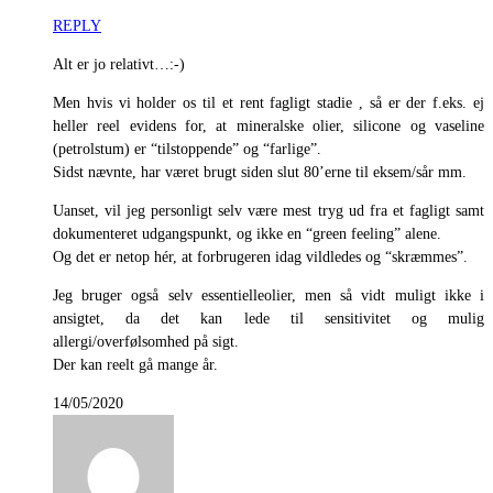
REPLY
Alt er jo relativt…:-)
Men hvis vi holder os til et rent fagligt stadie , så er der f.eks. ej
heller reel evidens for, at mineralske olier, silicone og vaseline
(petrolstum) er “tilstoppende” og “farlige”.
Sidst nævnte, har været brugt siden slut 80’erne til eksem/sår mm.
Uanset, vil jeg personligt selv være mest tryg ud fra et fagligt samt
dokumenteret udgangspunkt, og ikke en “green feeling” alene.
Og det er netop hér, at forbrugeren idag vildledes og “skræmmes”.
Jeg bruger også selv essentielleolier, men så vidt muligt ikke i
ansigtet, da det kan lede til sensitivitet og mulig
allergi/overfølsomhed på sigt.
Der kan reelt gå mange år.
14/05/2020