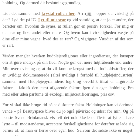
holdning. Og dermed dit beslutningsgrundlag.
Lidt det samme med
krystal-rullen her
. Arrrrjjjj, hopper du virkelig på
den? Lød det på IG.
Lyt til mit svar
og vid samtidig, at der jo er andre, der
beretter om, hvordan de synes, at rullen gør en positiv forskel. For mig er
den rar og ikke andet eller mere. Og hvem kan i virkeligheden vægte på
dine eller mine vegne, hvad der er rart? Og vigtigere: Værdien af det som
er rart.
Verden mangler hverken hudplejereligioner eller ingredienser, der kæmper
om at gøre indtryk på din hud. Nogle gør det mere højtråbende end andre.
Min overbevisning er, at du vil komme længst med de indholdsstoffer, der
er uvildigt dokumenterede (altså uvildigt i forhold til hudplejeindustrien)
sammen med Hudplejepyramidens logik og overblik tilsat en afgørende
faktor – faktisk den mest afgørende faktor: Igen din egen holdning. Fra
med eller uden parfume til økologi, miljøcertificeringer, pris osv.
For vi skal ikke bruge tid på at diskutere fakta. Holdninger kan vi derimod
vende – på Beautyspace bliver du jo også påvirket og udsat for min. Og på
bedste Svend Brinkmansk vis, vil det nok klæde de fleste at lytte – bare
lytte – til modstanderne, acceptere forskellighederne for derefter at lade sig
beruse af, at man er herre over egen hud. Selvom det sidste ikke er noget,