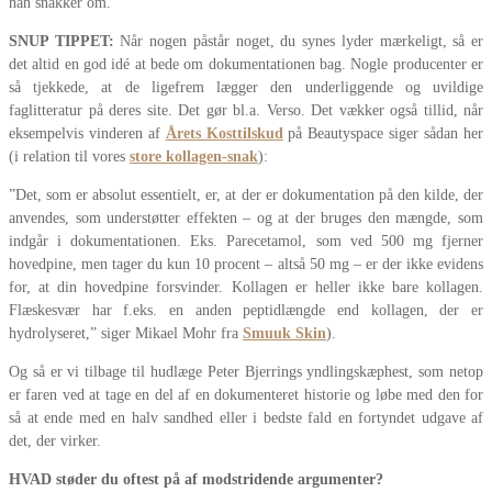
han snakker om.
SNUP TIPPET:
Når nogen påstår noget, du synes lyder mærkeligt, så er
det altid en god idé at bede om dokumentationen bag. Nogle producenter er
så tjekkede, at de ligefrem lægger den underliggende og uvildige
faglitteratur på deres site. Det gør bl.a. Verso. Det vækker også tillid, når
eksempelvis vinderen af
Årets Kosttilskud
på Beautyspace siger sådan her
(i relation til vores
store kollagen-snak
):
”Det, som er absolut essentielt, er, at der er dokumentation på den kilde, der
anvendes, som understøtter effekten – og at der bruges den mængde, som
indgår i dokumentationen. Eks. Parecetamol, som ved 500 mg fjerner
hovedpine, men tager du kun 10 procent – altså 50 mg – er der ikke evidens
for, at din hovedpine forsvinder. Kollagen er heller ikke bare kollagen.
Flæskesvær har f.eks. en anden peptidlængde end kollagen, der er
hydrolyseret,” siger Mikael Mohr fra
Smuuk Skin
).
Og så er vi tilbage til hudlæge Peter Bjerrings yndlingskæphest, som netop
er faren ved at tage en del af en dokumenteret historie og løbe med den for
så at ende med en halv sandhed eller i bedste fald en fortyndet udgave af
det, der virker.
HVAD støder du oftest på af modstridende argumenter?