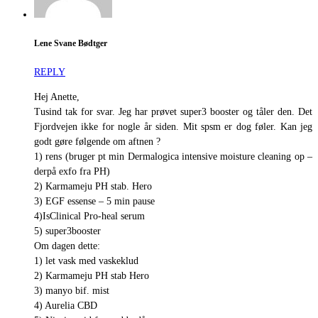
Lene Svane Bødtger
REPLY
Hej Anette,
Tusind tak for svar. Jeg har prøvet super3 booster og tåler den. Det
Fjordvejen ikke for nogle år siden. Mit spsm er dog føler. Kan jeg
godt gøre følgende om aftnen ?
1) rens (bruger pt min Dermalogica intensive moisture cleaning op –
derpå exfo fra PH)
2) Karmameju PH stab. Hero
3) EGF essense – 5 min pause
4)IsClinical Pro-heal serum
5) super3booster
Om dagen dette:
1) let vask med vaskeklud
2) Karmameju PH stab Hero
3) manyo bif. mist
4) Aurelia CBD