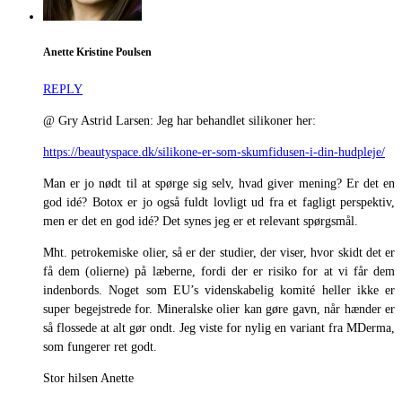
Anette Kristine Poulsen
REPLY
@ Gry Astrid Larsen: Jeg har behandlet silikoner her:
https://beautyspace.dk/silikone-er-som-skumfidusen-i-din-hudpleje/
Man er jo nødt til at spørge sig selv, hvad giver mening? Er det en
god idé? Botox er jo også fuldt lovligt ud fra et fagligt perspektiv,
men er det en god idé? Det synes jeg er et relevant spørgsmål.
Mht. petrokemiske olier, så er der studier, der viser, hvor skidt det er
få dem (olierne) på læberne, fordi der er risiko for at vi får dem
indenbords. Noget som EU’s videnskabelig komité heller ikke er
super begejstrede for. Mineralske olier kan gøre gavn, når hænder er
så flossede at alt gør ondt. Jeg viste for nylig en variant fra MDerma,
som fungerer ret godt.
Stor hilsen Anette