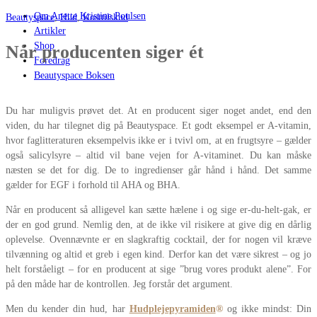
Om Anette Kristine Poulsen
Beautyspace
,
Hud
,
Kosttilskud
Artikler
Shop
Når producenten siger ét
Foredrag
Beautyspace Boksen
Du har muligvis prøvet det. At en producent siger noget andet, end den
viden, du har tilegnet dig på Beautyspace. Et godt eksempel er A-vitamin,
hvor faglitteraturen eksempelvis ikke er i tvivl om, at en frugtsyre – gælder
også salicylsyre – altid vil bane vejen for A-vitaminet. Du kan måske
næsten se det for dig. De to ingredienser går hånd i hånd. Det samme
gælder for EGF i forhold til AHA og BHA.
Når en producent så alligevel kan sætte hælene i og sige er-du-helt-gak, er
der en god grund. Nemlig den, at de ikke vil risikere at give dig en dårlig
oplevelse. Ovennævnte er en slagkraftig cocktail, der for nogen vil kræve
tilvænning og altid et greb i egen kind. Derfor kan det være sikrest – og jo
helt forståeligt – for en producent at sige ”brug vores produkt alene”. For
på den måde har de kontrollen. Jeg forstår det argument.
Men du kender din hud, har
Hudplejepyramiden
®
og ikke mindst: Din