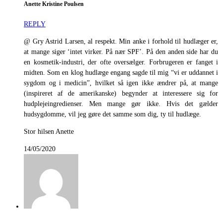
Anette Kristine Poulsen
REPLY
@ Gry Astrid Larsen, al respekt. Min anke i forhold til hudlæger er,
at mange siger ‘intet virker. På nær SPF’. På den anden side har du
en kosmetik-industri, der ofte oversælger. Forbrugeren er fanget i
midten. Som en klog hudlæge engang sagde til mig “vi er uddannet i
sygdom og i medicin”, hvilket så igen ikke ændrer på, at mange
(inspireret af de amerikanske) begynder at interessere sig for
hudplejeingredienser. Men mange gør ikke. Hvis det gælder
hudsygdomme, vil jeg gøre det samme som dig, ty til hudlæge.
Stor hilsen Anette
14/05/2020