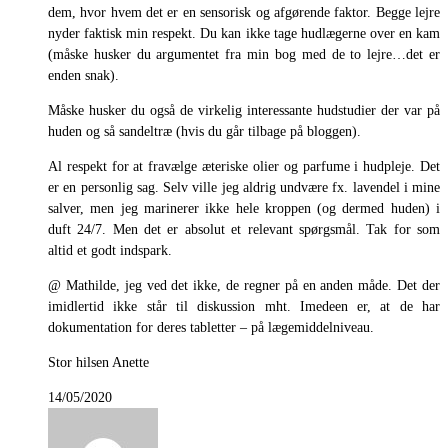
dem, hvor hvem det er en sensorisk og afgørende faktor. Begge lejre
nyder faktisk min respekt. Du kan ikke tage hudlægerne over en kam
(måske husker du argumentet fra min bog med de to lejre…det er
enden snak).
Måske husker du også de virkelig interessante hudstudier der var på
huden og så sandeltræ (hvis du går tilbage på bloggen).
Al respekt for at fravælge æteriske olier og parfume i hudpleje. Det
er en personlig sag. Selv ville jeg aldrig undvære fx. lavendel i mine
salver, men jeg marinerer ikke hele kroppen (og dermed huden) i
duft 24/7. Men det er absolut et relevant spørgsmål. Tak for som
altid et godt indspark.
@ Mathilde, jeg ved det ikke, de regner på en anden måde. Det der
imidlertid ikke står til diskussion mht. Imedeen er, at de har
dokumentation for deres tabletter – på lægemiddelniveau.
Stor hilsen Anette
14/05/2020