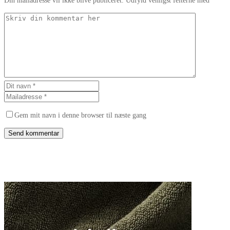
Din mailadresse vil ikke blive publiceret. Udfyld venligst felterne med *
Gem mit navn i denne browser til næste gang