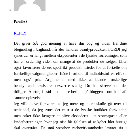
Pernille S
REPLY
Det giver SÅ god mening at have din bog og viden fra dine
blogindlæg i baghånd, når der handles beautyprodukter. FORDI jeg
synes der er langt mellem ekspedienter i de fysiske forretninger, som
har en ordentlig viden om mange af de produkter de sælger. Eller
også favoriserer de eet specifikt produkt, istedet for at fortælle om
forskellige valgmuligheder. Både i forhold til indholdsstoffer, effekt,
men også pris. Argumentet med ikke at blande forskellige
beautybrands eksisterer desværre stadig. Du har skrevet om det
tidligere Anette, i tråd med andre herinde på bloggen, som har haft
samme oplevelse.
Jeg ville have forsvoret, at jeg mere og mere skulle gå over til
nethandel, da jeg synes det er trist de fysiske butikker forsvinder,
men orker ikke længere at blive ekspederet i et stormagasin eller
kædeforretninger, hvor jeg ofte får følelsen af at købet blot hurtigt
skal overståes. De små webshop nichevirksomheder lægger sig i