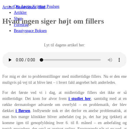
Om Anette Kristine Poulsen
Artikel
,
Beautyspace
,
Hud
Artikler
Shop
Hvad ingen siger højt om fillers
Foredrag
Beautyspace Boksen
Lyt til dagens artikel her:
For mig er der to problemstillinger med midlertidige fillers. Nu er den ene
muligvis på vej til at blive løst – i hvert fald angrebet helt anderledes.
For det første ved vi i dag, at midlertidige fillers slet ikke er så
midlertidige. Det kom for alvor frem
i studiet her
, samtidig med at en
række dermatologer advarede om overfyld – en problematik, der blev
dækket
i Børsen
. Indlysende nok er det derfor en anelse problematisk, at
man hos mange klinikker bliver anbefalet (og jo, det har jeg tjekket) at
komme igen til genopfyldning hver 6. til 8. måned – en anbefaling og
typisk procedure, der også er angivet online. Frustrerende når vi nu ved, at