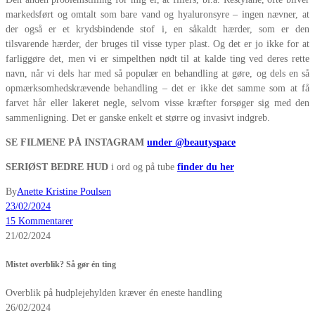
markedsført og omtalt som bare vand og hyaluronsyre – ingen nævner, at
der også er et krydsbindende stof i, en såkaldt hærder, som er den
tilsvarende hærder, der bruges til visse typer plast. Og det er jo ikke for at
farliggøre det, men vi er simpelthen nødt til at kalde ting ved deres rette
navn, når vi dels har med så populær en behandling at gøre, og dels en så
opmærksomhedskrævende behandling – det er ikke det samme som at få
farvet hår eller lakeret negle, selvom visse kræfter forsøger sig med den
sammenligning. Det er ganske enkelt et større og invasivt indgreb.
SE FILMENE PÅ INSTAGRAM
under @beautyspace
SERIØST BEDRE HUD
i ord og på tube
finder du her
By
Anette Kristine Poulsen
23/02/2024
15 Kommentarer
21/02/2024
Mistet overblik? Så gør én ting
Overblik på hudplejehylden kræver én eneste handling
26/02/2024