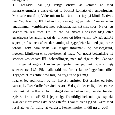
Til gengæld, har jeg længe ønsket at komme af med
karsprængninger i ansigtet, og få boostet kollagenet i underhuden.
Min søde mand opfyldte mit ønske, så nu har jeg på klinik Nativus
fået Yag laser og IPL behandling i ansigt og på hals. Rosacea siden
ungdommen kombineret med solskader, har sat sine spor. Nu er jeg
spændt på resultatet. Er lidt rød og hævet i ansigtet idag efter
gårsdagens behandling, og det prikker og føles varmt. Iøvrigt udført
super profesionelt af en dermatologisk sygeplejerske med papirerne
iorden, som hele tiden var meget informativ og omsorgsfuld,
ligesom klinikken er superviserer af læge. Var noget betænkelig ift
smerteniveauet ved IPL behandlingen, men må sige at det ikke var
for noget at regne. Hånden på hjertet, har jeg nok også en høj
smertetærskel😉 Fik i alle fald ros for at kunne ligge bomstille!
Tryghed er essientielt for mig, og tryg følte jeg mig.
Idag er jeg rødmosset, og lidt hævet i ansigtet. Det prikker og føles
varmt, hvilket skulle forsvinde snart. Ved godt det er lige det seneste
tidspunkt ift sollys at få foretaget denne behandling, så det hedder
SpF 50 fra nu af! Skal jeg vælge fremtidigt behandlingstidspunkt
skal det klart være i det sene efterår. Hvor tilfreds jeg vil være med
resultatet er for tidligt at vurdere. Fornemmelsen indtil nu er god!