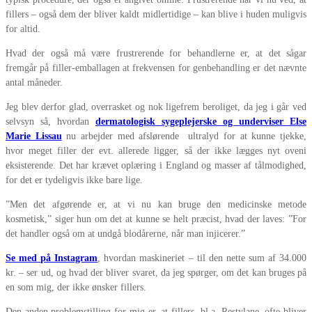
fillers – også dem der bliver kaldt midlertidige – kan blive i huden muligvis
for altid.
Hvad der også må være frustrerende for behandlerne er, at det sågar
fremgår på filler-emballagen at frekvensen for genbehandling er det nævnte
antal måneder.
Jeg blev derfor glad, overrasket og nok ligefrem beroliget, da jeg i går ved
selvsyn så, hvordan
dermatologisk sygeplejerske og underviser Else
Marie Lissau
nu arbejder med afslørende ultralyd for at kunne tjekke,
hvor meget filler der evt. allerede ligger, så der ikke lægges nyt oveni
eksisterende. Det har krævet oplæring i England og masser af tålmodighed,
for det er tydeligvis ikke bare lige.
”Men det afgørende er, at vi nu kan bruge den medicinske metode
kosmetisk,” siger hun om det at kunne se helt præcist, hvad der laves: ”For
det handler også om at undgå blodårerne, når man injicerer.”
Se med på Instagram
, hvordan maskineriet – til den nette sum af 34.000
kr. – ser ud, og hvad der bliver svaret, da jeg spørger, om det kan bruges på
en som mig, der ikke ønsker fillers.
Den anden problemstilling for mig er, at fillers, bl.a. Restylane, ofte bliver