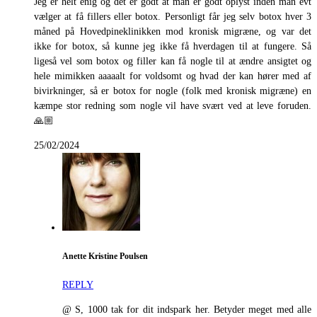
Jeg er helt enig og det er godt at man er godt oplyst inden man evt
vælger at få fillers eller botox. Personligt får jeg selv botox hver 3
måned på Hovedpineklinikken mod kronisk migræne, og var det
ikke for botox, så kunne jeg ikke få hverdagen til at fungere. Så
ligeså vel som botox og filler kan få nogle til at ændre ansigtet og
hele mimikken aaaaalt for voldsomt og hvad der kan hører med af
bivirkninger, så er botox for nogle (folk med kronisk migræne) en
kæmpe stor redning som nogle vil have svært ved at leve foruden.
🙏🏼
25/02/2024
Anette Kristine Poulsen
REPLY
@ S, 1000 tak for dit indspark her. Betyder meget med alle