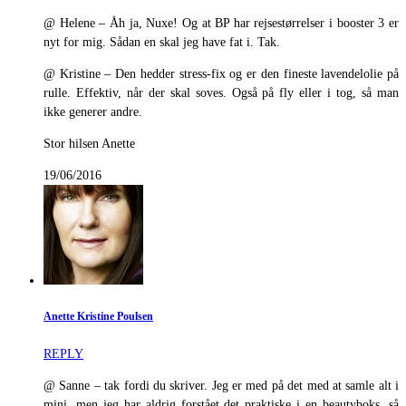
@ Helene – Åh ja, Nuxe! Og at BP har rejsestørrelser i booster 3 er
nyt for mig. Sådan en skal jeg have fat i. Tak.
@ Kristine – Den hedder stress-fix og er den fineste lavendelolie på
rulle. Effektiv, når der skal soves. Også på fly eller i tog, så man
ikke generer andre.
Stor hilsen Anette
19/06/2016
Anette Kristine Poulsen
REPLY
@ Sanne – tak fordi du skriver. Jeg er med på det med at samle alt i
mini, men jeg har aldrig forstået det praktiske i en beautyboks, så