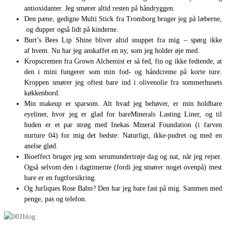
antioxidanter. Jeg smører altid resten på håndryggen.
Den pæne, gedigne Multi Stick fra Tromborg bruger jeg på læberne,
og dupper også lidt på kinderne.
Burt’s Bees Lip Shine bliver altid snuppet fra mig – spørg ikke
af hvem. Nu har jeg anskaffet en ny, som jeg holder øje med.
Kropscremen fra Grown Alchemist er så fed, fin og ikke fedtende, at
den i mini fungerer som min fod- og håndcreme på korte ture.
Kroppen smører jeg oftest bare ind i olivenolie fra sommerhusets
køkkenbord.
Min makeup er sparsom. Alt hvad jeg behøver, er min holdbare
eyeliner, hvor jeg er glad for bareMinerals Lasting Liner, og til
huden er et par strøg med Inekas Mineral Foundation (i farven
nurture 04) for mig det bedste: Naturligt, ikke-pudret og med en
anelse glød.
Bioeffect bruger jeg som serumundertrøje dag og nat, når jeg rejser.
Også selvom den i dagtimerne (fordi jeg smører noget ovenpå) mest
bare er en fugtforsikring.
Og Jurliques Rose Balm? Den har jeg bare fast på mig. Sammen med
penge, pas og telefon.