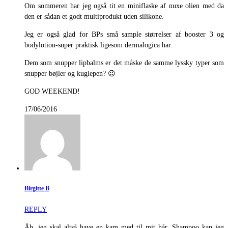
Om sommeren har jeg også tit en miniflaske af nuxe olien med da
den er sådan et godt multiprodukt uden silikone.
Jeg er også glad for BPs små sample størrelser af booster 3 og
bodylotion-super praktisk ligesom dermalogica har.
Dem som snupper lipbalms er det måske de samme lyssky typer som
snupper bøjler og kuglepen? 😉
GOD WEEKEND!
17/06/2016
Birgitte B
REPLY
Åh, jeg skal altså have en kam med til mit hår. Shampoo kan jeg