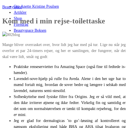
Om Anette Kristine Poulsen
Beautyspace
Artikler
Shop
Kom med i min rejse-toilettaske
Foredrag
Beautyspace Boksen
Mange bliver overrasket over, hvor lidt jeg har med på tur. Lige nu står jeg
overfor et par 24-timers rejser, og her er samlingen, der fungerer, når det
skal være lidt, småt og godt:
Praktiske renseservietter fra Amazing Space (også fine til fedtede is-
hænder).
Lavendel-sove-hjælp på rulle fra Aveda. Alene i den her uge har to
mænd fortalt mig, hvordan de sover bedre og længere i selskab med
lavendel, naturens semi-stesolid.
Solbeskyttelse med fysiske filtre fra Origins. Jeg er så vild med, at
den ikke irriterer øjnene og ikke fedter. Virkelig fin og samtidig er
det som om normalstørrelsen er tænkt til kompakt rejsebrug, for den
er
mini.
Jeg er glad for dermalogicas ’to go’-løsning af kontrolleret og
nænsom eksfoliering med både BHA og AHA tilsat hyaluron og