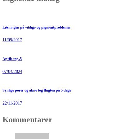
Løsningen på vitiligo og pigmentproblemer
11/09/2017
Aprils top-5
07/04/2024
Synlige porer og akne tog flugten på 5 dage
22/11/2017
Kommentarer