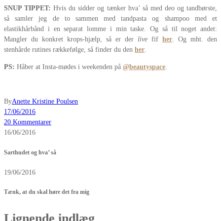
SNUP TIPPET:
Hvis du sidder og tænker hva’ så med deo og tandbørste,
så samler jeg de to sammen med tandpasta og shampoo med et
elastikhårbånd i en separat lomme i min taske. Og så til noget andet:
Mangler du konkret krops-hjælp, så er der
live
fif
her
. Og mht. den
stenhårde rutines rækkefølge, så finder du den
her
.
PS:
Håber at Insta-mødes i weekenden på
@beautyspace
.
By
Anette Kristine Poulsen
17/06/2016
20 Kommentarer
16/06/2016
Sarthudet og hva’ så
19/06/2016
Tænk, at du skal høre det fra mig
Lignende indlæg