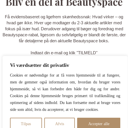
Bliv en del af Beautyspace
Få evidensbaseret og ligefrem skønhedssnak: Hvad virker – og
hvad gør ikke. Hver uge modtager du 2-3 aktuelle artikler med
fokus på især hud. Derudover adgang til bøger og foredrag med
Beautyspace-rabat, ligesom du selvfølgelig er blandt de første, der
får detaljerne på den aktuelle Beautyspace boks.
Indtast din e-mail og klik "TILMELD"
Vi værdsætter dit privatliv
TILMELD
Cookies er nødvendige for at få vores hjemmeside til at fungere,
men de gemmer også information om, hvordan du bruger vores
Tak for din tilmelding - du er nu på
hjemmeside, så vi kan forbedre den både for dig og for andre.
listen! Tilføj gerne
Cookies på denne hjemmeside bruges primært til trafikmåling og
optimering af sidens indhold. Du kan fortsætte med at bruge vores
hello@beautyspace.dk til dine
side som altid, hvis du accepterer, at vi bruger cookies.
kontakter, så du er sikker på at
mails ikke går i spam.
Tilpas
Afvis
Accepter alle