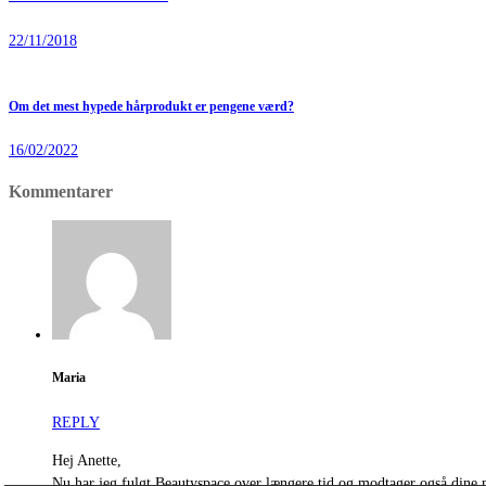
22/11/2018
Om det mest hypede hårprodukt er pengene værd?
16/02/2022
Kommentarer
Maria
REPLY
Hej Anette,
Nu har jeg fulgt Beautyspace over længere tid og modtager også dine 