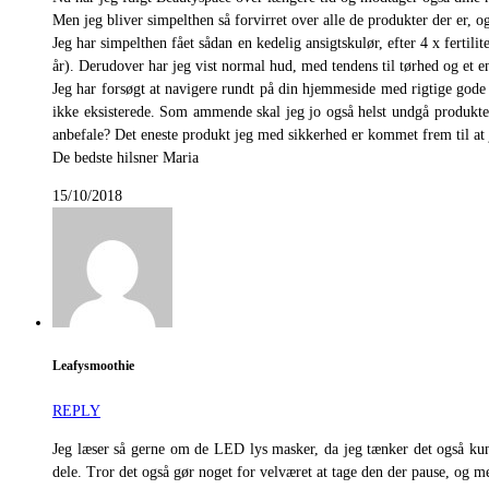
Men jeg bliver simpelthen så forvirret over alle de produkter der er, o
Jeg har simpelthen fået sådan en kedelig ansigtskulør, efter 4 x fer
år). Derudover har jeg vist normal hud, med tendens til tørhed og et e
Jeg har forsøgt at navigere rundt på din hjemmeside med rigtige gode 
ikke eksisterede. Som ammende skal jeg jo også helst undgå produkter 
anbefale? Det eneste produkt jeg med sikkerhed er kommet frem til at 
De bedste hilsner Maria
15/10/2018
Leafysmoothie
REPLY
Jeg læser så gerne om de LED lys masker, da jeg tænker det også kun
dele. Tror det også gør noget for velværet at tage den der pause, og