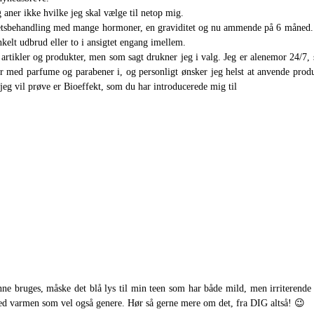
g aner ikke hvilke jeg skal vælge til netop mig.
tilitetsbehandling med mange hormoner, en graviditet og nu ammende på 6 måned.
nkelt udbrud eller to i ansigtet engang imellem.
artikler og produkter, men som sagt drukner jeg i valg. Jeg er alenemor 24/7, s
med parfume og parabener i, og personligt ønsker jeg helst at anvende produkt
jeg vil prøve er Bioeffekt, som du har introducerede mig til
ne bruges, måske det blå lys til min teen som har både mild, men irriterend
 med varmen som vel også genere. Hør så gerne mere om det, fra DIG altså! 😉