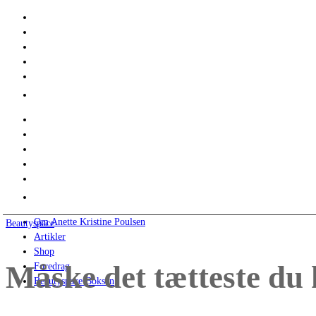
Om Anette Kristine Poulsen
Beautyspace
Artikler
Shop
Måske det tætteste du
Foredrag
Beautyspace Boksen