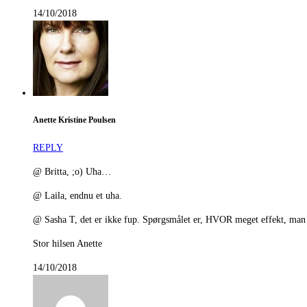
14/10/2018
Anette Kristine Poulsen
REPLY
@ Britta, ;o) Uha…
@ Laila, endnu et uha.
@ Sasha T, det er ikke fup. Spørgsmålet er, HVOR meget effekt, man ka
Stor hilsen Anette
14/10/2018