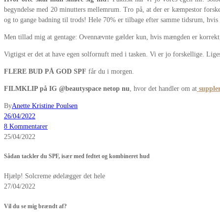
begyndelse med 20 minutters mellemrum. Tro på, at der er kæmpestor forskel p
og to gange badning til trods! Hele 70% er tilbage efter samme tidsrum, hvis
Men tillad mig at gentage: Ovennævnte gælder kun, hvis mængden er korrekt, d
Vigtigst er det at have egen solfornuft med i tasken. Vi er jo forskellige. Li
FLERE BUD PÅ GOD SPF
får du i morgen.
FILMKLIP på IG @beautyspace netop nu
, hvor det handler om at
supple
By
Anette Kristine Poulsen
26/04/2022
8 Kommentarer
25/04/2022
Sådan tackler du SPF, især med fedtet og kombineret hud
Hjælp! Solcreme ødelægger det hele
27/04/2022
Vil du se mig brændt af?