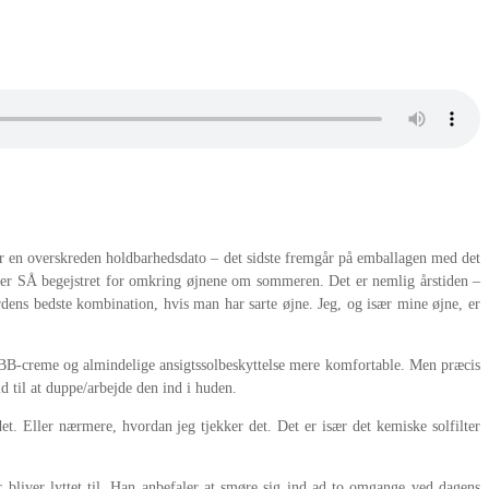
ar en overskreden holdbarhedsdato – det sidste fremgår på emballagen med det
g er SÅ begejstret for omkring øjnene om sommeren. Det er nemlig årstiden –
rdens bedste kombination, hvis man har sarte øjne. Jeg, og især mine øjne, er
 BB-creme og almindelige ansigtssolbeskyttelse mere komfortable. Men præcis
d til at duppe/arbejde den ind i huden.
. Eller nærmere, hvordan jeg tjekker det. Det er især det kemiske solfilter
r bliver lyttet til. Han anbefaler at smøre sig ind ad to omgange ved dagens