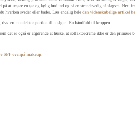
å at smøre en tør og kølig hud ind og så en strandsvedig af slagsen. Heri fre
 du hverken sveder eller bader. Læs endelig hele
den videnskabelige artikel h
vs. en mandelstor portion til ansigtet. En håndfuld til kroppen.
gesom det er også er afgørende at huske, at solfaktorcreme ikke er den primære 
re SPF ovenpå makeup
.