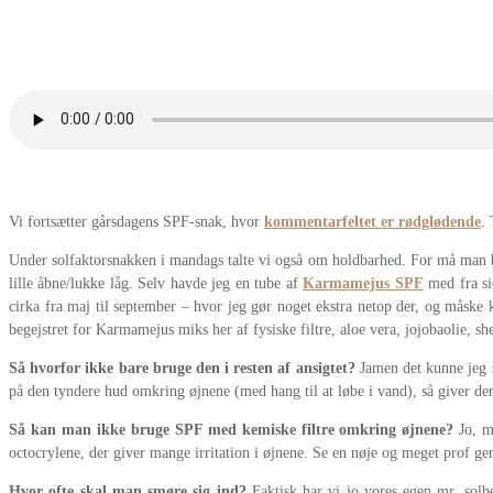
Vi fortsætter gårsdagens SPF-snak, hvor
kommentarfeltet er rødglødende
. 
Under solfaktorsnakken i mandags talte vi også om holdbarhed. For må man br
lille åbne/lukke låg. Selv havde jeg en tube af
Karmamejus SPF
med fra si
cirka fra maj til september – hvor jeg gør noget ekstra netop der, og måske 
begejstret for Karmamejus miks her af fysiske filtre, aloe vera, jojobaolie, s
Så hvorfor ikke bare bruge den i resten af ansigtet?
Jamen det kunne jeg s
på den tyndere hud omkring øjnene (med hang til at løbe i vand), så giver den
Så kan man ikke bruge SPF med kemiske filtre omkring øjnene?
Jo, m
octocrylene, der giver mange irritation i øjnene. Se en nøje og meget prof 
Hvor ofte skal man smøre sig ind?
Faktisk har vi jo vores egen mr. solbe