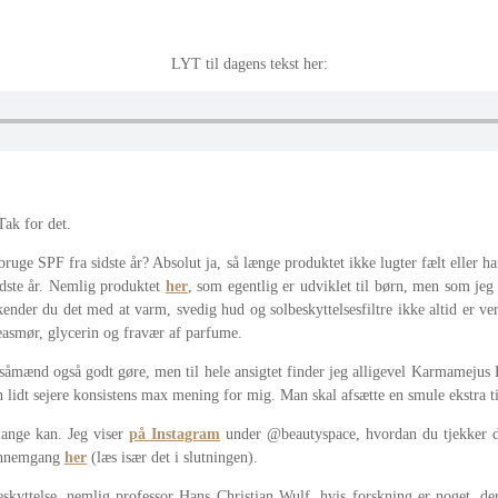
LYT til dagens tekst her:
Tak for det.
uge SPF fra sidste år? Absolut ja, så længe produktet ikke lugter fælt eller h
dste år. Nemlig produktet
her
, som egentlig er udviklet til børn, men som je
kender du det med at varm, svedig hud og solbeskyttelsesfiltre ikke altid er ve
heasmør, glycerin og fravær af parfume.
åmænd også godt gøre, men til hele ansigtet finder jeg alligevel Karmamejus
 lidt sejere konsistens max mening for mig. Man skal afsætte en smule ekstra ti
ange kan. Jeg viser
på Instagram
under @beautyspace, hvordan du tjekker det
gennemgang
her
(læs især det i slutningen).
skyttelse, nemlig professor Hans Christian Wulf, hvis forskning er noget, de