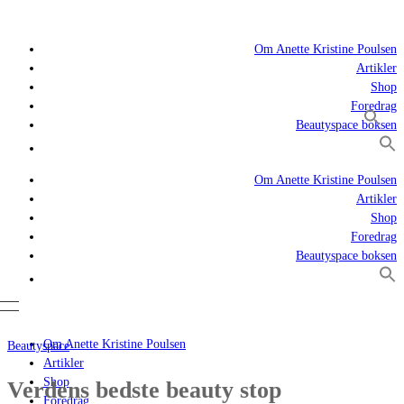
Om Anette Kristine Poulsen
Artikler
Shop
Foredrag
Beautyspace boksen
Om Anette Kristine Poulsen
Artikler
Shop
Foredrag
Beautyspace boksen
Om Anette Kristine Poulsen
Beautyspace
Artikler
Shop
Verdens bedste beauty stop
Foredrag