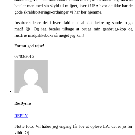
betaler man med sin skyld til miljøet, især i USA hvor de ikke har de
gode skraldsorterings-ordninger vi har her hjemme.
Inspirerende er det i hvert fald med alt det lækre og sunde to-go
mad! 😉 Og jeg betaler tilbage at bruge min genbrugs-kop og
rustfrie madpakkeboks så meget jeg kan!
Fortsat god rejse!
07/03/2016
Rie Dyrnes
REPLY
Flotte foto. Vil håber jeg engang får lov at opleve LA, det er jo for
vildt :O)