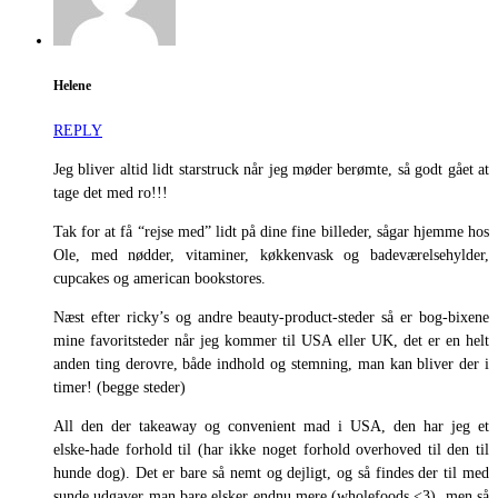
Helene
REPLY
Jeg bliver altid lidt starstruck når jeg møder berømte, så godt gået at
tage det med ro!!!
Tak for at få “rejse med” lidt på dine fine billeder, sågar hjemme hos
Ole, med nødder, vitaminer, køkkenvask og badeværelsehylder,
cupcakes og american bookstores.
Næst efter ricky’s og andre beauty-product-steder så er bog-bixene
mine favoritsteder når jeg kommer til USA eller UK, det er en helt
anden ting derovre, både indhold og stemning, man kan bliver der i
timer! (begge steder)
All den der takeaway og convenient mad i USA, den har jeg et
elske-hade forhold til (har ikke noget forhold overhoved til den til
hunde dog). Det er bare så nemt og dejligt, og så findes der til med
sunde udgaver man bare elsker endnu mere (wholefoods <3), men så