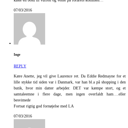
kaste en bold til vuffen og vente på forårets kommen…
07/03/2016
Inge
REPLY
Kære Anette, jeg vil give Laurence ret. Da Eddie Redmayne for et
lille stykke tid siden var i Danmark, var han bl.a på shopping i den
butik, hvor min datter arbejder. DET var kæmpe stort, og et
samtaleemne i flere dage, men ingen overfaldt ham….eller
besvimede
Fortsat rigtig god fornøjelse med LA
07/03/2016