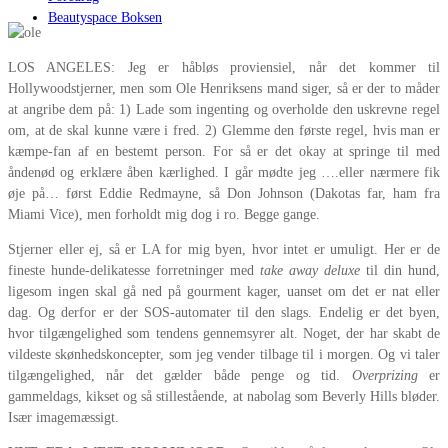
Beautyspace Boksen
LOS ANGELES: Jeg er håbløs proviensiel, når det kommer til
Hollywoodstjerner, men som Ole Henriksens mand siger, så er der to måder
at angribe dem på: 1) Lade som ingenting og overholde den uskrevne regel
om, at de skal kunne være i fred. 2) Glemme den første regel, hvis man er
kæmpe-fan af en bestemt person. For så er det okay at springe til med
åndenød og erklære åben kærlighed. I går mødte jeg ….eller nærmere fik
øje på… først Eddie Redmayne, så Don Johnson (Dakotas far, ham fra
Miami Vice), men forholdt mig dog i ro. Begge gange.
Stjerner eller ej, så er LA for mig byen, hvor intet er umuligt. Her er de
fineste hunde-delikatesse forretninger med
take away deluxe
til din hund,
ligesom ingen skal gå ned på gourment kager, uanset om det er nat eller
dag. Og derfor er der SOS-automater til den slags. Endelig er det byen,
hvor tilgængelighed som tendens gennemsyrer alt. Noget, der har skabt de
vildeste skønhedskoncepter, som jeg vender tilbage til i morgen. Og vi taler
tilgængelighed, når det gælder både penge og tid.
Overprizing
er
gammeldags, kikset og så stillestående, at nabolag som Beverly Hills bløder.
Især imagemæssigt.