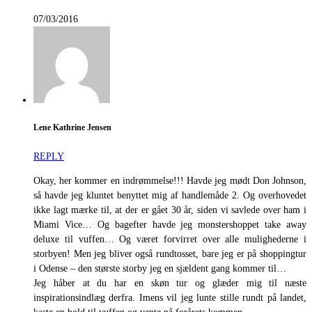
07/03/2016
Lene Kathrine Jensen
REPLY
Okay, her kommer en indrømmelse!!! Havde jeg mødt Don Johnson,
så havde jeg kluntet benyttet mig af handlemåde 2. Og overhovedet
ikke lagt mærke til, at der er gået 30 år, siden vi savlede over ham i
Miami Vice… Og bagefter havde jeg monstershoppet take away
deluxe til vuffen… Og været forvirret over alle mulighederne i
storbyen! Men jeg bliver også rundtosset, bare jeg er på shoppingtur
i Odense – den største storby jeg en sjældent gang kommer til…
Jeg håber at du har en skøn tur og glæder mig til næste
inspirationsindlæg derfra. Imens vil jeg lunte stille rundt på landet,