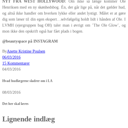
NYT FRA WEST HOLLYWOOD:
Om ikke så længe kommer Ole
Henriksen med en ny skønhedsbog. Én, der går lige på, når det gælder hud,
og altså ikke handler om hverken lykke eller andet lystigt. Målet er at gøre
dig som læser til din egen ekspert…selvfølgelig holdt lidt i hånden af Ole. I
LVMH (ejergruppen bag OH) taler man i øvrigt om ’The Ole Glow’, og
mon ikke den opskrift også har fået plads i bogen.
@beautyspace på INSTAGRAM
By
Anette Kristine Poulsen
06/03/2016
15 Kommentarer
04/03/2016
Hvad hudlægerne sladrer om i LA
08/03/2016
Det her skal læres
Lignende indlæg