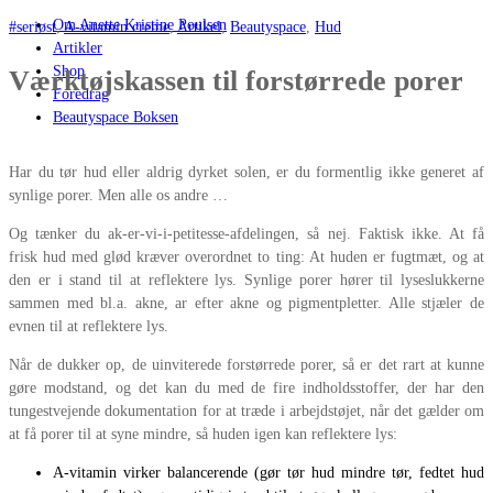
Om Anette Kristine Poulsen
#seriøst
,
A-vitamin creme
,
Artikel
,
Beautyspace
,
Hud
Artikler
Shop
Værktøjskassen til forstørrede porer
Foredrag
Beautyspace Boksen
Har du tør hud eller aldrig dyrket solen, er du formentlig ikke generet af
synlige porer. Men alle os andre …
Og tænker du ak-er-vi-i-petitesse-afdelingen, så nej. Faktisk ikke. At få
frisk hud med glød kræver overordnet to ting: At huden er fugtmæt, og at
den er i stand til at reflektere lys. Synlige porer hører til lyseslukkerne
sammen med bl.a. akne, ar efter akne og pigmentpletter. Alle stjæler de
evnen til at reflektere lys.
Når de dukker op, de uinviterede forstørrede porer, så er det rart at kunne
gøre modstand, og det kan du med de fire indholdsstoffer, der har den
tungestvejende dokumentation for at træde i arbejdstøjet, når det gælder om
at få porer til at syne mindre, så huden igen kan reflektere lys:
A-vitamin virker balancerende (gør tør hud mindre tør, fedtet hud