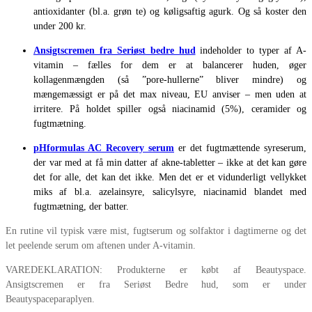
antioxidanter (bl.a. grøn te) og køligsaftig agurk. Og så koster den
under 200 kr.
Ansigtscremen fra Seriøst bedre hud
indeholder to typer af A-
vitamin – fælles for dem er at balancerer huden, øger
kollagenmængden (så ”pore-hullerne” bliver mindre) og
mængemæssigt er på det max niveau, EU anviser – men uden at
irritere. På holdet spiller også niacinamid (5%), ceramider og
fugtmætning.
pHformulas AC Recovery serum
er det fugtmættende syreserum,
der var med at få min datter af akne-tabletter – ikke at det kan gøre
det for alle, det kan det ikke. Men det er et vidunderligt vellykket
miks af bl.a. azelainsyre, salicylsyre, niacinamid blandet med
fugtmætning, der batter.
En rutine vil typisk være mist, fugtserum og solfaktor i dagtimerne og det
let peelende serum om aftenen under A-vitamin.
VAREDEKLARATION: Produkterne er købt af Beautyspace.
Ansigtscremen er fra Seriøst Bedre hud, som er under
Beautyspaceparaplyen.