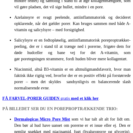
mindre fedtet) og samtidig i stand til at øge kollagenmængden, som
vil gøre pladsen, det vil sige hullet, mindre i en pore.
Azelainsyre er svagt peelende, antiinflammatorisk og decideret
opklarende, når det gælder porer. Kan bruges sammen med både A-
vitamin og salicylsyre – med forsigtighed.
Salicylsyre er en fedtopløselig, antiinflammatorisk poreproptrækker-
peeling, der er i stand til at trænge ned i porerne, frigøre dem for
døde hudceller og bane vej for det A-vitamin, som
gør poretegningen strammere, fordi huden bliver mere kollagentæt.
Niacinmid, altså B3-vitamin er en altmuligmandsfavorit, hvor man
faktisk ikke rigtig ved, hvorfor der er en positiv effekt på forstørrede
porer – men det skyldes sandsynligvis en balancerende slash
normaliserende evne.
FÅ FARVEL-PORER GUIDEN
gratis
med et klik her
.
PÅ BILLEDET SER DU EN POREPROPTRÆKKENDE TRIO:
Dermalogicas Micro Pore Mist
som vi har talt alt alt for lidt om.
Den bør al hud have uanset om porerne er et issue eller ej. Den er
nemlig spækket med niacinamid, fugt (hyaluronsyre og glycerin),