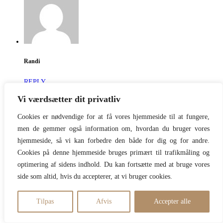
Randi
REPLY
Vi værdsætter dit privatliv
Hej Anette,
Jeg er begyndt at bruge salicylsyre (Environs sebugel-A) efter at
Cookies er nødvendige for at få vores hjemmeside til at fungere,
have læst superhud, da jeg har lidt akne. Det har hjulpet rigtig godt –
men de gemmer også information om, hvordan du bruger vores
så tak for tippet:). Vil lige høre, om man kan bruge AHA samtidigt.
hjemmeside, så vi kan forbedre den både for dig og for andre.
Du anbefaler jo også Ole H Invigorating Night Treatment, hvis man
har lidt pigmentpletter og store porer, som jeg har. Eller må de to
Cookies på denne hjemmeside bruges primært til trafikmåling og
syrer ikke blandes? Salicylsyren bruger jeg hver nat – skal man også
optimering af sidens indhold. Du kan fortsætte med at bruge vores
det med Ole H’s AHA?
side som altid, hvis du accepterer, at vi bruger cookies.
04/03/2016
Tilpas
Afvis
Accepter alle