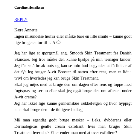
Caroline Henriksen
REPLY
Kære Annette
Ingen misundelse herfra eller måske bare en lille smule – kunne godt
lige bruge en tur til L.A 🙂
Jeg har lige et spørgsmål ang. Smooth Skin Treatment fra Danish
Skincare. Jeg tror måske den kunne hjælpe på min teenager kinder.
Jeg får små break outs og kan se min hud begynder at få lidt ar af
det 🙁 Jeg bruger A-vit Booster til natten efter rens, men er lidt i
tvivl om hvorledes jeg kan bruge Skin Treatment.
Skal jeg nøjes med at bruge den om dagen efter rens og toppe med
fugtspray og serum eller skal jeg også bruge den om aftenen under
A-vit creme?
Jeg har ikkel lige kunne gennemskue rækkefølgen og hvor hyppigt
man skal bruge den i de tidligere indlæg.
Må man egentlig godt bruge masker – f,eks. dybderens eller
Dermalogicas gentle cream exfoliant, hvis man bruger Skin
Treatment hver dag? Eller ender man med at over exfoliere?