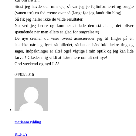
kur om natten.
Sidst jeg havde den min eje, så var jeg jo fejlinformeret og brugte
(vanen tro) en fed creme ovenpå (langt før jeg fandt din blog)
Så fik jeg heller ikke de vilde resultater.
Nu ved jeg bedre og kommer at lade den stå alene, det bliver
spændende når man ellers er glad for smørelse =)
De nye cremer du viser overst associereder jeg til fingre på en
handske når jeg først så billedet, sådan en håndfuld lækre ting og
sager, indpakninger er altså også vigtige i min optik og jeg kan lide
farver! Glæder mig vildt at høre mere om alt det nye!
God weekend og nyd LA!
04/03/2016
mariannegylding
REPLY