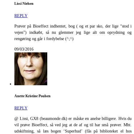
Lissi Nielsen
REPLY
Prøver på Bioeffect indhentet, bog ( og et par sko, der lige “stod i
vejen”) indkøbt, så nu glemmer jeg lige alt om oprydning og
rengøring og går i fordybelse (^;^)
09/03/2016
Anette Kristine Poulsen
REPLY
@ Lissi, GX8 (beaumonde.dk) er måske en anelse billigere. Hvis du
vil prøve Bioeffect, så ved jeg at de af og til har små prøver. Mht.
udskiftning, så læs bogen ‘Superhud’ (fås på biblioteket el hos