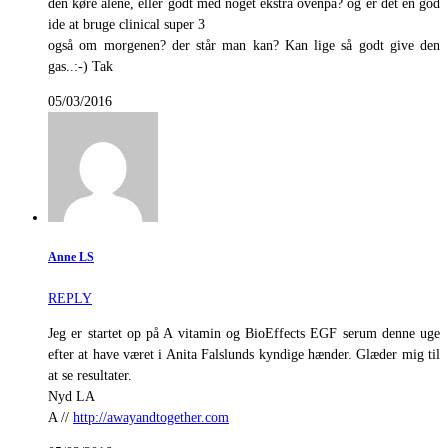
den køre alene, eller godt med noget ekstra ovenpå? og er det en god
ide at bruge clinical super 3
også om morgenen? der står man kan? Kan lige så godt give den
gas..:-) Tak
05/03/2016
Anne LS
REPLY
Jeg er startet op på A vitamin og BioEffects EGF serum denne uge
efter at have været i Anita Falslunds kyndige hænder. Glæder mig til
at se resultater.
Nyd LA
A //
http://awayandtogether.com