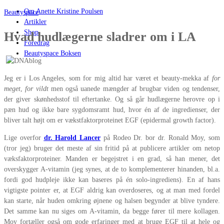
Om Anette Kristine Poulsen
Beautyspace
Artikler
Shop
Hvad hudlægerne sladrer om i LA
Foredrag
Beautyspace Boksen
Jeg er i Los Angeles, som for mig altid har været et beauty-mekka af
for
meget
,
for vildt
men også uanede mængder af brugbar viden og tendenser,
der giver skønhedsstof til eftertanke. Og så går hudlægerne herovre op i
pæn hud og ikke bare sygdomsramt hud, hvor én af de ingredienser, der
bliver talt højt om er vækstfaktorproteinet EGF (epidermal growth factor).
Lige overfor
dr. Harold Lancer
på Rodeo Dr. bor dr. Ronald Moy, som
(tror jeg) bruger det meste af sin fritid på at publicere artikler om netop
væksfaktorproteiner. Manden er begejstret i en grad, så han mener, det
overskygger A-vitamin (jeg synes, at de to komplementerer hinanden, bl.a.
fordi god hudpleje ikke kan baseres på én solo-ingrediens). En af hans
vigtigste pointer er, at EGF aldrig kan overdoseres, og at man med fordel
kan starte, når huden omkring øjnene og halsen begynder at blive tyndere.
Det samme kan nu siges om A-vitamin, da begge fører til mere kollagen.
Moy fortæller også om gode erfaringer med at bruge EGF til at hele og