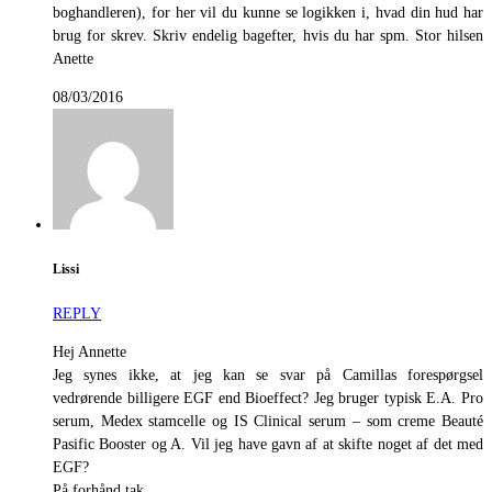
boghandleren), for her vil du kunne se logikken i, hvad din hud har
brug for skrev. Skriv endelig bagefter, hvis du har spm. Stor hilsen
Anette
08/03/2016
Lissi
REPLY
Hej Annette
Jeg synes ikke, at jeg kan se svar på Camillas forespørgsel
vedrørende billigere EGF end Bioeffect? Jeg bruger typisk E.A. Pro
serum, Medex stamcelle og IS Clinical serum – som creme Beauté
Pasific Booster og A. Vil jeg have gavn af at skifte noget af det med
EGF?
På forhånd tak