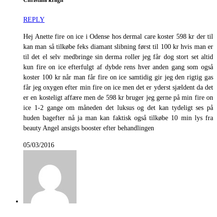
Christina kragh
REPLY
Hej Anette fire on ice i Odense hos dermal care koster 598 kr der til
kan man så tilkøbe feks diamant slibning først til 100 kr hvis man er
til det el selv medbringe sin derma roller jeg får dog stort set altid
kun fire on ice efterfulgt af dybde rens hver anden gang som også
koster 100 kr når man får fire on ice samtidig gir jeg den rigtig gas
får jeg oxygen efter min fire on ice men det er yderst sjældent da det
er en kosteligt affære men de 598 kr bruger jeg gerne på min fire on
ice 1-2 gange om måneden det luksus og det kan tydeligt ses på
huden bagefter nå ja man kan faktisk også tilkøbe 10 min lys fra
beauty Angel ansigts booster efter behandlingen
05/03/2016