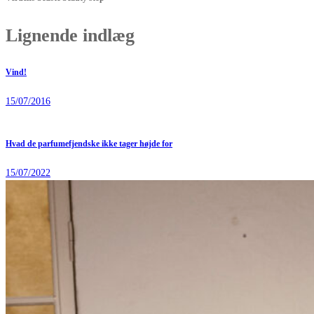
Lignende indlæg
Vind!
15/07/2016
Hvad de parfumefjendske ikke tager højde for
15/07/2022