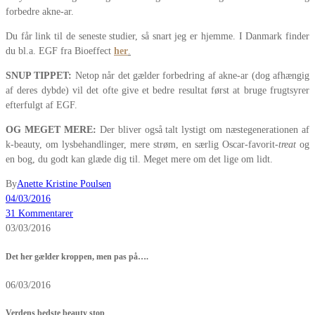
forbedre akne-ar.
Du får link til de seneste studier, så snart jeg er hjemme. I Danmark finder
du bl.a. EGF fra Bioeffect
her
.
SNUP TIPPET:
Netop når det gælder forbedring af akne-ar (dog afhængig
af deres dybde) vil det ofte give et bedre resultat først at bruge frugtsyrer
efterfulgt af EGF.
OG MEGET MERE:
Der bliver også talt lystigt om næstegenerationen af
k-beauty, om lysbehandlinger, mere strøm, en særlig Oscar-favorit-
treat
og
en bog, du godt kan glæde dig til. Meget mere om det lige om lidt.
By
Anette Kristine Poulsen
04/03/2016
31 Kommentarer
03/03/2016
Det her gælder kroppen, men pas på….
06/03/2016
Verdens bedste beauty stop