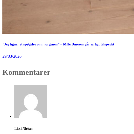
”Jeg ligner et spøgelse om morgenen” – Mille Dinesen går ærligt til spejlet
29/03/2026
Kommentarer
Lissi Nielsen