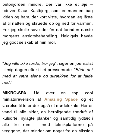
betonjorden mindre. Der var ikke et øje –
udover Klaus Kastbjerg, som er manden bag
idéen og ham, der kort viste, hvordan jeg låste
af til natten og skruede op og ned for varmen.
For jeg skulle sove der én nat forinden næste
morgens ansigtsbehandling. Heldigvis havde
jeg godt selskab af min mor.
…………………………………
”
Jeg ville ikke turde, tror jeg
”, siger en journalist
til mig dagen efter til et pressemøde. ”
Både det
med at være alene og skrækken for at falde
ned
.”
MIKRO-SPA.
Ud over en top cool
miniatureversion af
Amazing Space
og et
værelse til to er der også et mødelokale. Her er
vand til alle sider, en beroligende træduft af
kulsorte, nylagte planker og samtidig lydtæt i
alle tre rum – med teknikplatforme på
væggene, der minder om noget fra en Mission