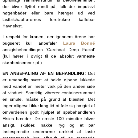
der bliver flyttet rundt på, folk der impulsivt
nøgenbader eller bare hænger ud ved
lastbilchaufførernes foretrukne kaffebar
Havnelyst.
I respekt for kranen, der igennem årene har
bugseret kul, anbefaler
Laura Bonné
ansigtsbehandlingen ’Carchoal Deep Facial’
(kul hører i øvrigt til de absolut varmeste
skønhedsemner pt.).
EN ANBEFALING AF EN BEHANDLING:
Det
er umanerlig svært at holde øjnene lukkede
med vandet en meter væk på den anden side
af vinduet. Samtidig vibrerer containerrummet
en smule, måske på grund af blæsten. Det
tager alligevel ikke lang tid at føle sig hægtet af
omverdenen godt hjulpet af spabehandleren
Elsies hænder. De næste 100 minutter bliver
ansigt, skulder, nakke, ryg og et par
tastespændte underarme dækket af faste
massagegreb kun afbrudt af en rensende