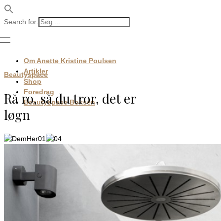
Search for:
Om Anette Kristine Poulsen
Artikler
Beautyspace
Shop
Foredrag
Rå ro, så du tror, det er
Beautyspace Boksen
løgn