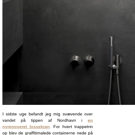
I sidste uge befandt jeg mig svævende over
vandet på tippen af Nordhavn i
en
nyrenoveret lossekran
. For hvert trappetrin
op blev de graffitimalede containerne nede på